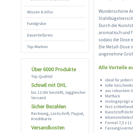
Wunderschöne Ar
Wissen & Infos
Stahlbügelversch
Fundgrube
Durch die Kunsts
aromatisch und f
Dauertiefpreis
sodass die Dose 
Top-Marken
Die Metall-Dose i
angenehme Größe
Alle Vorteile a
Über 6000 Produkte
Top Qualität
ideal für jeden
Schnell mit DHL
tolle Geschenk
aus robustem S
bis 12 Uhr bestellt, taggleicher
Mattlack
Versand
motivgeprägt 
Sicher Bezahlen
fest schließen
Kunststoff-Dich
Rechnung, Lastschrift, Paypal,
lebensmittelec
Kreditkarte
Format 7,5 x 11
Versandkosten
Fassungsvermög