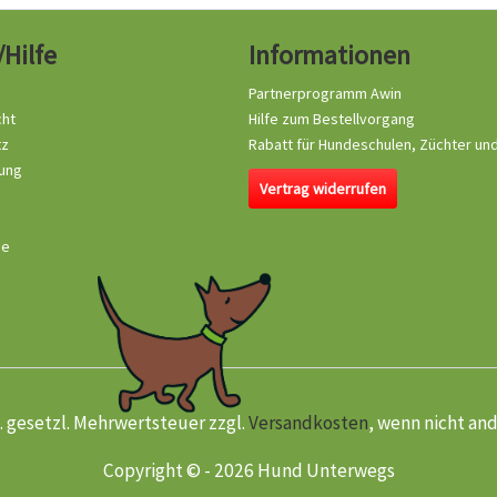
/Hilfe
Informationen
Partnerprogramm Awin
cht
Hilfe zum Bestellvorgang
tz
Rabatt für Hundeschulen, Züchter un
ung
Vertrag widerrufen
se
kl. gesetzl. Mehrwertsteuer zzgl.
Versandkosten
, wenn nicht an
Copyright © - 2026 Hund Unterwegs