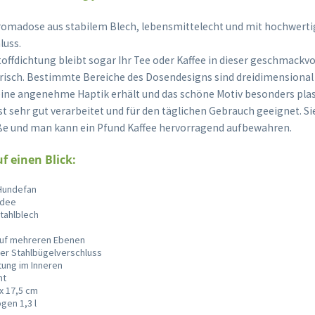
omadose aus stabilem Blech, lebensmittelecht und mit hochwert
luss.
toffdichtung bleibt sogar Ihr Tee oder Kaffee in dieser geschmackv
risch. Bestimmte Bereiche des Dosendesigns sind dreidimensiona
eine angenehme Haptik erhält und das schöne Motiv besonders plast
st sehr gut verarbeitet und für den täglichen Gebrauch geeignet. Si
 und man kann ein Pfund Kaffee hervorragend aufbewahren.
uf einen Blick:
 Hundefan
idee
tahlblech
auf mehreren Ebenen
der Stahlbügelverschluss
tung im Inneren
ht
 x 17,5 cm
en 1,3 l