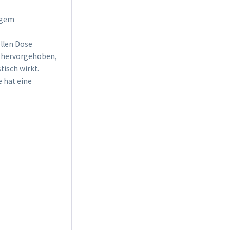
igem
ollen Dose
l hervorgehoben,
isch wirkt.
e hat eine