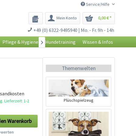
Service/Hilfe
Mein Konto
0,00 € *
+49 (0) 6322-9495940 | Mo. - Fr. 9h - 14h
Pflege & Hygiene
Hundetraining
Wissen & Infos

Themenwelten
rsandkosten
Plüschspielzeug
. Lieferzeit: 1-2
den
Warenkorb
werten