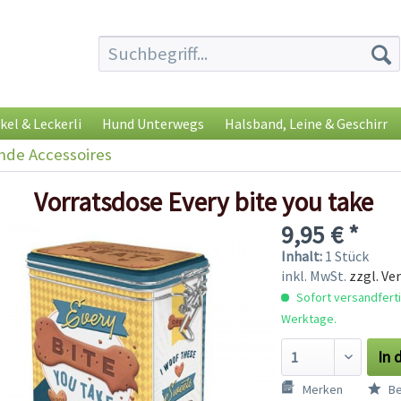
kel & Leckerli
Hund Unterwegs
Halsband, Leine & Geschirr
de Accessoires
Vorratsdose Every bite you take
9,95 € *
Inhalt:
1 Stück
inkl. MwSt.
zzgl. Ve
Sofort versandfertig
Werktage.
In 
Merken
Be