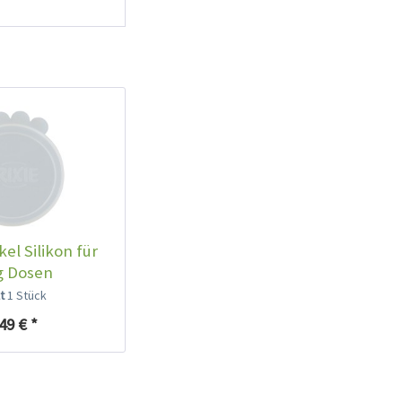
el Silikon für
g Dosen
lt
1 Stück
49 € *