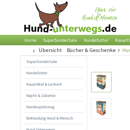
Home
SuperSonderSale
Hundefutter
Kauarti
Übersicht
Bücher & Geschenke
Hun
SuperSonderSale
Hundefutter
Kauartikel & Leckerli
Näpfe & Zubehör
Hundespielzeug
Bekleidung Hund & Mensch
Hund Unterwegs