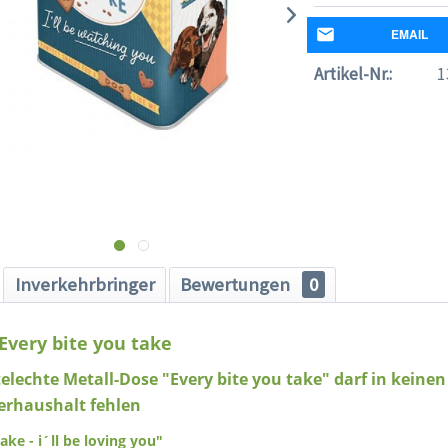
EMAIL
Artikel-Nr.:
1
Inverkehrbringer
Bewertungen
0
Every bite you take
elechte Metall-Dose "Every bite you take" darf in keinen
rhaushalt fehlen
ake - i´ll be loving you"