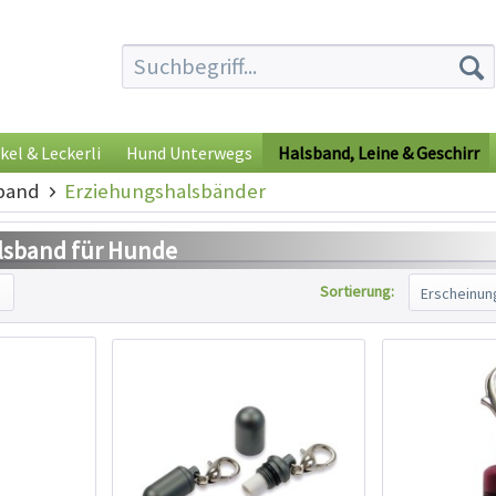
kel & Leckerli
Hund Unterwegs
Halsband, Leine & Geschirr
band
Erziehungshalsbänder
lsband für Hunde
Sortierung: