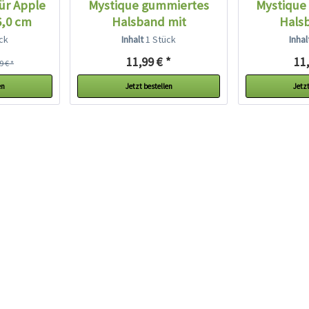
für Apple
Mystique gummiertes
Mystique
6,0 cm
Halsband mit
Hals
Durchzugkette...
Durchz
ck
Inhalt
1 Stück
Inha
11,99 € *
11,
9 € *
en
Jetzt bestellen
Jetzt