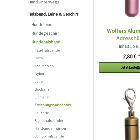
Hund Unterwegs
Halsband, Leine & Geschirr
Hundeleine
Wolters Alum
Hundegeschirr
Adresshü
Hundehalsband
Inhalt
1 Stü
Tau-Halsbänder
2,80 € 
Hexa
Top-Marken
Jetzt bestell
Nylon
Leder
Biothane
Elchleder
Erziehungshalsbänder
Leuchtie
Signalhalsbänder
Halsbandanhänger
Schlupfhalsbänder