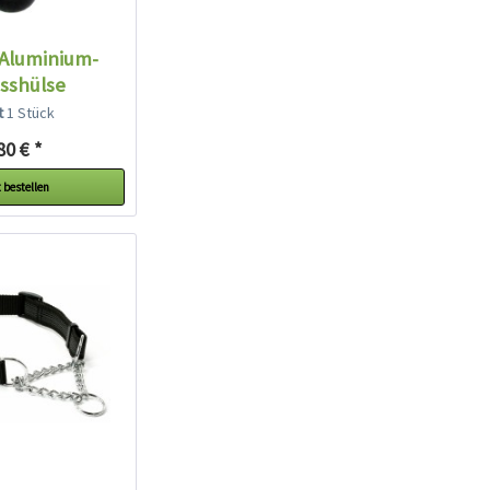
 Aluminium-
sshülse
lt
1 Stück
80 € *
 bestellen