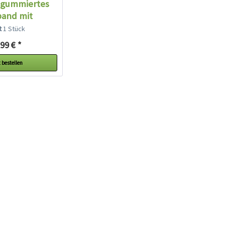
 gummiertes
band mit
ugkette...
lt
1 Stück
99 € *
 bestellen