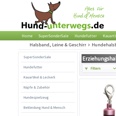
Home
SuperSonderSale
Hundefutter
Kauarti
Halsband, Leine & Geschirr
Hundehals
SuperSonderSale
Erziehungsha
Hundefutter
Filtern
Kauartikel & Leckerli
Näpfe & Zubehör
Hundespielzeug
Bekleidung Hund & Mensch