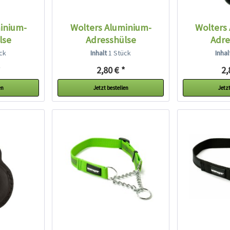
inium-
Wolters Aluminium-
Wolters
lse
Adresshülse
Adre
ck
Inhalt
1 Stück
Inha
*
2,80 € *
2,
en
Jetzt bestellen
Jetzt