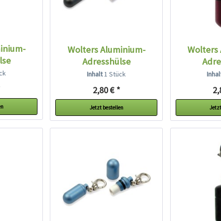
inium-
Wolters Aluminium-
Wolters
lse
Adresshülse
Adre
ck
Inhalt
1 Stück
Inha
*
2,80 € *
2,
en
Jetzt bestellen
Jetzt