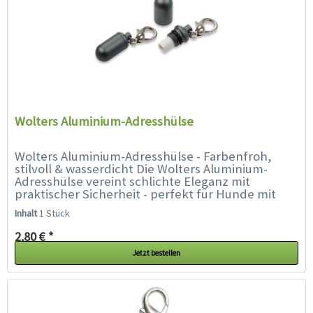
Wolters Aluminium-Adresshülse
Wolters Aluminium-Adresshülse - Farbenfroh,
stilvoll & wasserdicht Die Wolters Aluminium-
Adresshülse vereint schlichte Eleganz mit
praktischer Sicherheit - perfekt für Hunde mit
Stil. Ob Prinz oder Prinzessin,...
Inhalt
1 Stück
2,80 € *
Jetzt bestellen