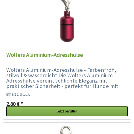
Wolters Aluminium-Adresshülse
Wolters Aluminium-Adresshülse - Farbenfroh,
stilvoll & wasserdicht Die Wolters Aluminium-
Adresshülse vereint schlichte Eleganz mit
praktischer Sicherheit - perfekt für Hunde mit
Stil. Ob Prinz oder Prinzessin,...
Inhalt
1 Stück
2,80 € *
Jetzt bestellen