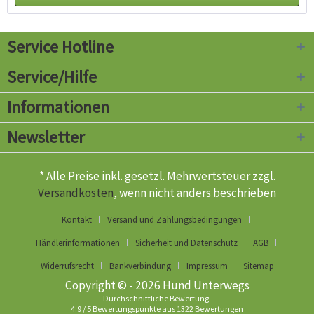
Service Hotline
Service/Hilfe
Informationen
Newsletter
* Alle Preise inkl. gesetzl. Mehrwertsteuer zzgl.
Versandkosten
, wenn nicht anders beschrieben
Kontakt
Versand und Zahlungsbedingungen
Händlerinformationen
Sicherheit und Datenschutz
AGB
Widerrufsrecht
Bankverbindung
Impressum
Sitemap
Copyright © - 2026 Hund Unterwegs
Durchschnittliche Bewertung:
4.9
/
5
Bewertungspunkte aus
1322
Bewertungen