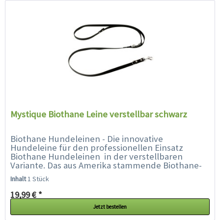
Mystique Biothane Leine verstellbar schwarz
Biothane Hundeleinen - Die innovative
Hundeleine für den professionellen Einsatz
Biothane Hundeleinen in der verstellbaren
Variante. Das aus Amerika stammende Biothane-
Material überzeugt gleich mit einer ganzen...
Inhalt
1 Stück
19,99 € *
Jetzt bestellen