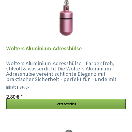
Wolters Aluminium-Adresshülse
Wolters Aluminium-Adresshülse - Farbenfroh,
stilvoll & wasserdicht Die Wolters Aluminium-
Adresshülse vereint schlichte Eleganz mit
praktischer Sicherheit - perfekt für Hunde mit
Stil. Ob Prinz oder Prinzessin,...
Inhalt
1 Stück
2,80 € *
Jetzt bestellen