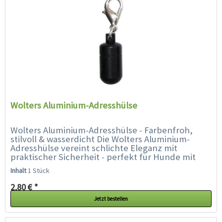
Wolters Aluminium-Adresshülse
Wolters Aluminium-Adresshülse - Farbenfroh,
stilvoll & wasserdicht Die Wolters Aluminium-
Adresshülse vereint schlichte Eleganz mit
praktischer Sicherheit - perfekt für Hunde mit
Stil. Ob Prinz oder Prinzessin,...
Inhalt
1 Stück
2,80 € *
Jetzt bestellen