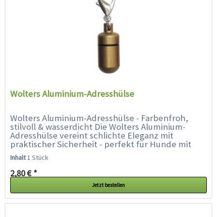
Wolters Aluminium-Adresshülse
Wolters Aluminium-Adresshülse - Farbenfroh,
stilvoll & wasserdicht Die Wolters Aluminium-
Adresshülse vereint schlichte Eleganz mit
praktischer Sicherheit - perfekt für Hunde mit
Stil. Ob Prinz oder Prinzessin,...
Inhalt
1 Stück
2,80 € *
Jetzt bestellen