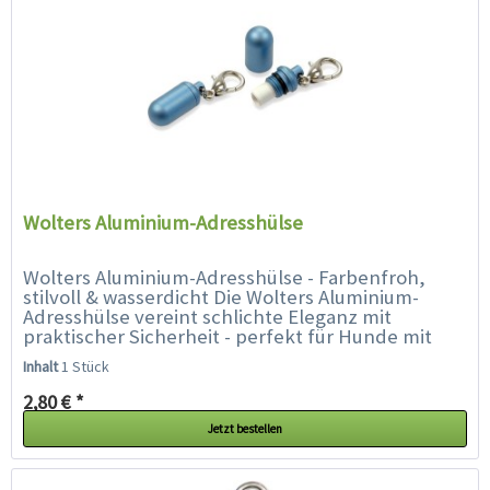
Wolters Aluminium-Adresshülse
Wolters Aluminium-Adresshülse - Farbenfroh,
stilvoll & wasserdicht Die Wolters Aluminium-
Adresshülse vereint schlichte Eleganz mit
praktischer Sicherheit - perfekt für Hunde mit
Stil. Ob Prinz oder Prinzessin,...
Inhalt
1 Stück
2,80 € *
Jetzt bestellen