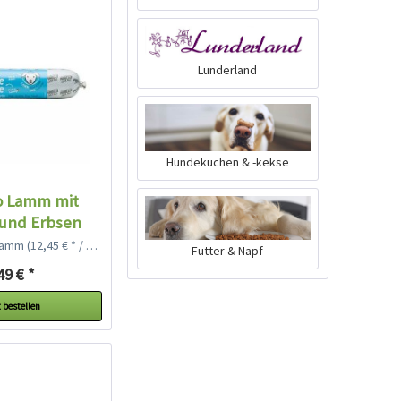
Lunderland
Hundekuchen & -kekse
o Lamm mit
und Erbsen
gramm
(12,45 € * / 1 Kilogramm)
Futter & Napf
49 € *
 bestellen