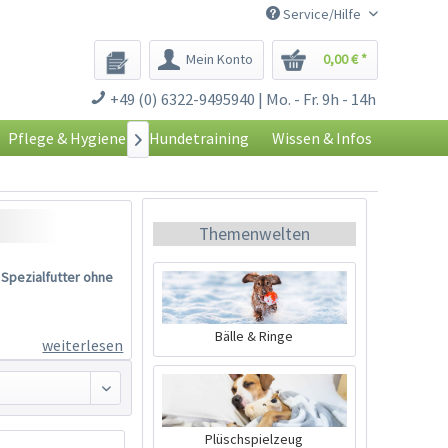
Service/Hilfe
Mein Konto
0,00 € *
+49 (0) 6322-9495940 | Mo. - Fr. 9h - 14h
Pflege & Hygiene
Hundetraining
Wissen & Infos

Themenwelten
 Spezialfutter ohne
Bälle & Ringe
weiterlesen
Plüschspielzeug