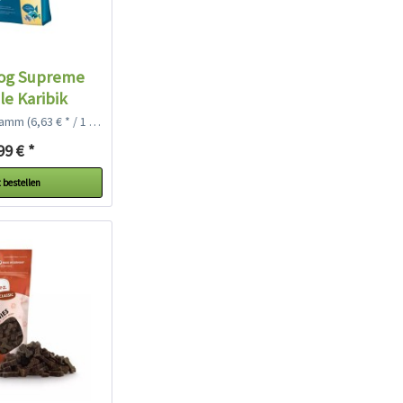
og Supreme
le Karibik
gramm
(6,63 € * / 1 Kilogramm)
99 € *
 bestellen