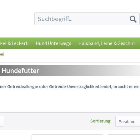
kel & Leckerli
Hund Unterwegs
Halsband, Leine & Geschirr
ei
s Hundefutter
ner Getreideallergie oder Getreide-Unverträglichkeit leidet, braucht er ein
Sortierung: