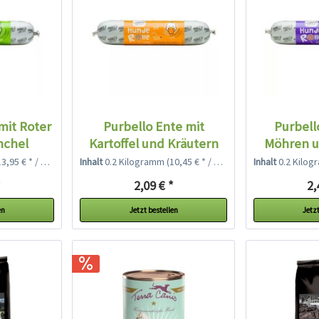
mit Roter
Purbello Ente mit
Purbell
nchel
Kartoffel und Kräutern
Möhren u
,95 € * / 1 Kilogramm)
Inhalt
0.2 Kilogramm
(10,45 € * / 1 Kilogramm)
Inhalt
0.2 Kilo
*
2,09 € *
2,
en
Jetzt bestellen
Jetzt