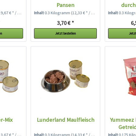
Pansen
durc
,67 € * / 1 Kilogramm)
Inhalt
0.3 Kilogramm
(12,33 € * / 1 Kilogramm)
Inhalt
0.3 Kilo
*
3,70 € *
6,
en
Jetzt bestellen
Jetzt
r-Mix
Lunderland Maulfleisch
Yummeez 
Getreid
,67 € * / 1 Kilogramm)
Inhalt
0.3 Kilogramm
(14,33 € * / 1 Kilogramm)
Inhalt
0.175 Ki