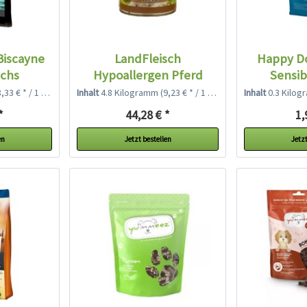
Biscayne
LandFleisch
Happy D
achs
Hypoallergen Pferd
Sensib
33 € * / 1 Kilogramm)
Inhalt
4.8 Kilogramm
(9,23 € * / 1 Kilogramm)
Inhalt
0.3 Kilo
*
44,28 € *
1,
en
Jetzt bestellen
Jetzt