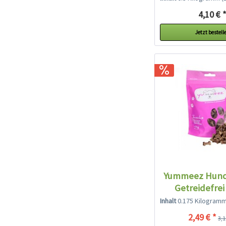
4,10 € 
Jetzt bestell
Yummeez Hund
Getreidefrei
Inhalt
0.175 Kilogram
2,49 € *
3,1