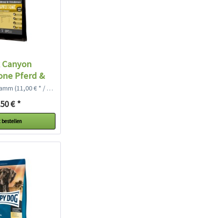
k Canyon
one Pferd &
toffel
gramm
(11,00 € * / 1 Kilogramm)
50 € *
 bestellen