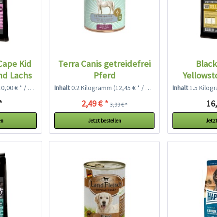
Cape Kid
Terra Canis getreidefrei
Blac
nd Lachs
Pferd
Yellowst
Kar
,00 € * / 1 Kilogramm)
Inhalt
0.2 Kilogramm
(12,45 € * / 1 Kilogramm)
Inhalt
1.5 Kilo
*
2,49 € *
16,
3,99 € *
en
Jetzt bestellen
Jetzt