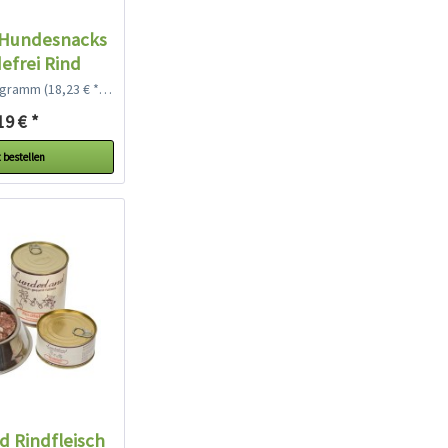
Hundesnacks
efrei Rind
logramm
(18,23 € * / 1 Kilogramm)
19 € *
 bestellen
d Rindfleisch