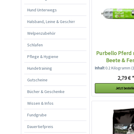
Hund Unterwegs
Halsband, Leine & Geschirr
Welpenzubehör
Schlafen
Purbello Pferd 
Pflege & Hygiene
Beete & Fe
Inhalt
0.2 Kilogramm
(13
Hundetraining
2,79 € 
Gutscheine
Jetzt bestell
Bücher & Geschenke
Wissen & Infos
Fundgrube
Dauertiefpreis