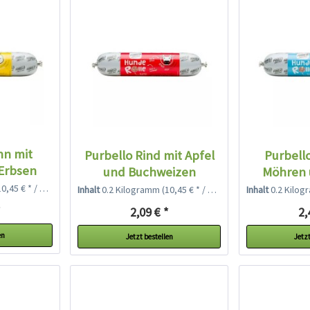
hn mit
Purbello Rind mit Apfel
Purbell
Erbsen
und Buchweizen
Möhren 
,45 € * / 1 Kilogramm)
Inhalt
0.2 Kilogramm
(10,45 € * / 1 Kilogramm)
Inhalt
0.2 Kilo
*
2,09 € *
2,
en
Jetzt bestellen
Jetzt