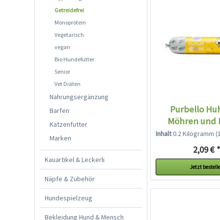
Getreidefrei
Monoprotein
Vegetarisch
vegan
Bio Hundefutter
Senior
Vet Diäten
Nahrungsergänzung
Purbello Hu
Barfen
Möhren und 
Katzenfutter
Inhalt
0.2 Kilogramm
(10
Marken
2,09 € 
Kauartikel & Leckerli
Jetzt bestell
Näpfe & Zubehör
Hundespielzeug
Bekleidung Hund & Mensch