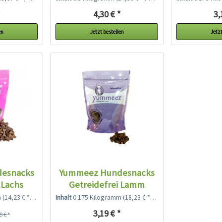
*
4,30 € *
3,
en
Jetzt bestellen
Jetzt
esnacks
Yummeez Hundesnacks
 Lachs
Getreidefrei Lamm
m
(14,23 € * / 1 Kilogramm)
Inhalt
0.175 Kilogramm
(18,23 € * / 1 Kilogramm)
3,19 € *
9 € *