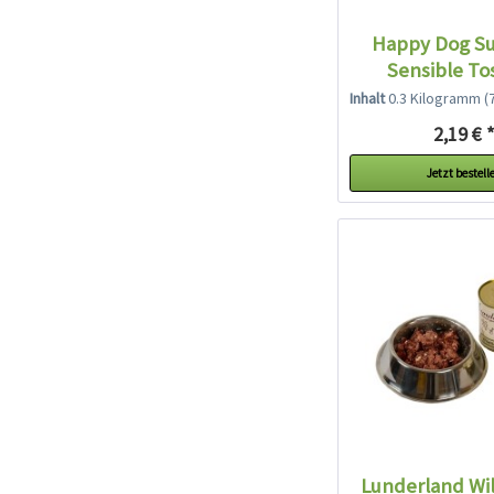
Happy Dog S
Sensible To
Inhalt
0.3 Kilogramm
(7,
2,19 € 
Jetzt bestell
Lunderland Wil