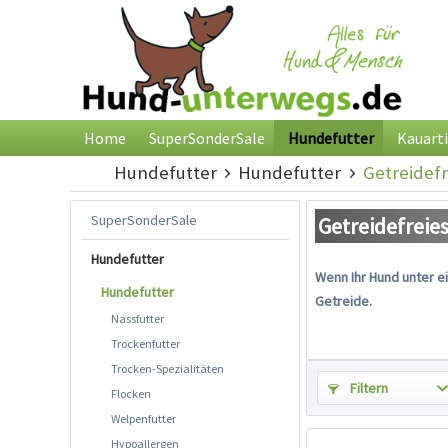
Home
SuperSonderSale
Hundefutter
Kauarti
Hundefutter
Hundefutter
Getreidefr
SuperSonderSale
Getreidefreie
Hundefutter
Wenn Ihr Hund unter ei
Hundefutter
Getreide.
Nassfutter
Trockenfutter
Trocken-Spezialitäten
Filtern
Flocken
Welpenfutter
Hypoallergen