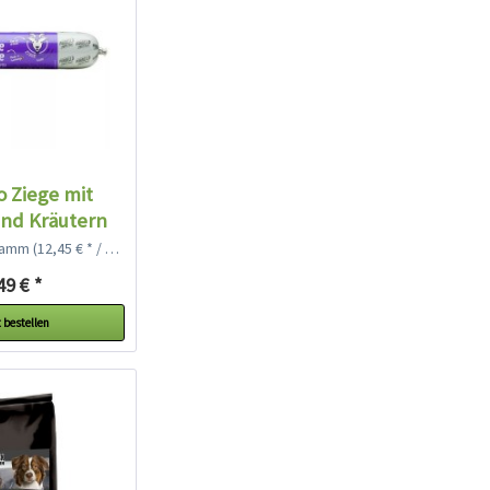
o Ziege mit
nd Kräutern
gramm
(12,45 € * / 1 Kilogramm)
49 € *
 bestellen