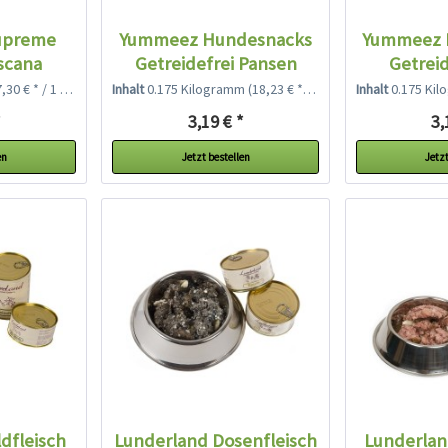
upreme
Yummeez Hundesnacks
Yummeez 
scana
Getreidefrei Pansen
Getreid
30 € * / 1 Kilogramm)
Inhalt
0.175 Kilogramm
(18,23 € * / 1 Kilogramm)
Inhalt
0.175 Ki
*
3,19 € *
3,
en
Jetzt bestellen
Jetzt
dfleisch
Lunderland Dosenfleisch
Lunderlan