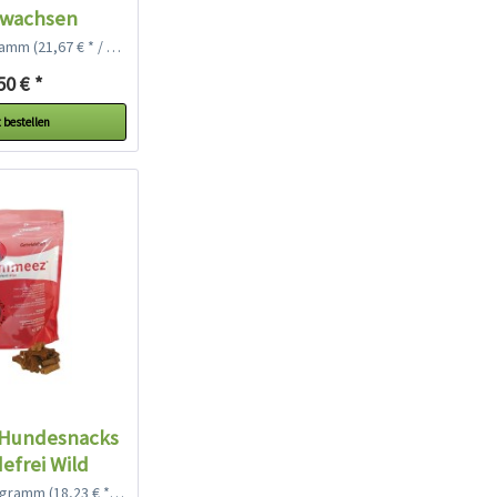
hwachsen
gramm
(21,67 € * / 1 Kilogramm)
50 € *
 bestellen
Hundesnacks
efrei Wild
logramm
(18,23 € * / 1 Kilogramm)