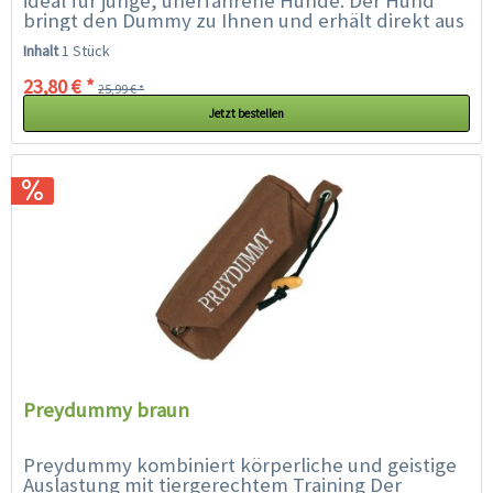
ideal für junge, unerfahrene Hunde. Der Hund
bringt den Dummy zu Ihnen und erhält direkt aus
dem Dummy eine Belohnung. Diese positive...
Inhalt
1 Stück
23,80 € *
25,99 € *
Jetzt bestellen
Preydummy braun
Preydummy kombiniert körperliche und geistige
Auslastung mit tiergerechtem Training Der