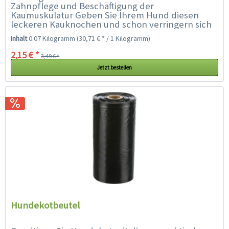
Zahnpflege und Beschäftigung der
Kaumuskulatur Geben Sie Ihrem Hund diesen
leckeren Kauknochen und schon verringern sich
Probleme mit angeknabberten Schuhen und...
Inhalt
0.07 Kilogramm
(30,71 € * / 1 Kilogramm)
2,15 € *
3,49 € *
Jetzt bestellen
Hundekotbeutel