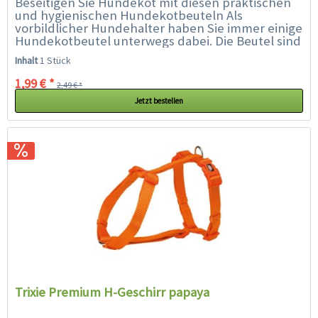
Beseitigen Sie Hundekot mit diesen praktischen
und hygienischen Hundekotbeuteln Als
vorbildlicher Hundehalter haben Sie immer einige
Hundekotbeutel unterwegs dabei. Die Beutel sind
sehr günstig, in einem Spender bequem...
Inhalt
1 Stück
1,99 € *
2,49 € *
Jetzt bestellen
Trixie Premium H-Geschirr papaya