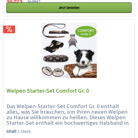
48,99 € *
53,94 € *
Jetzt bestellen
Welpen Starter-Set Comfort Gr. 0
Das Welpen-Starter-Set Comfort Gr. 0 enthält
alles, was Sie brauchen, um Ihren neuen Welpen
zu Hause willkommen zu heißen. Dieses Welpen
Starter-Set enthält ein hochwertiges Halsband in
der Größe 0 (25 -...
Inhalt
1 Stück