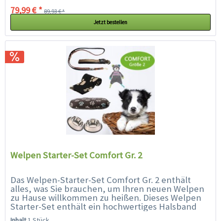
79,99 € *
89,93 € *
Jetzt bestellen
Welpen Starter-Set Comfort Gr. 2
Das Welpen-Starter-Set Comfort Gr. 2 enthält
alles, was Sie brauchen, um Ihren neuen Welpen
zu Hause willkommen zu heißen. Dieses Welpen
Starter-Set enthält ein hochwertiges Halsband
(30 - 35 cm geeignet für...
Inhalt
1 Stück