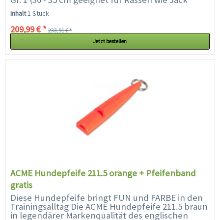
Russel Terrier, Dackel,...
Inhalt
1 Stück
209,99 € *
233,91 € *
Jetzt bestellen
ACME Hundepfeife 211.5 orange + Pfeifenband
gratis
Diese Hundepfeife bringt FUN und FARBE in den
Trainingsalltag Die ACME Hundepfeife 211.5 braun
in legendärer Markenqualität des englischen