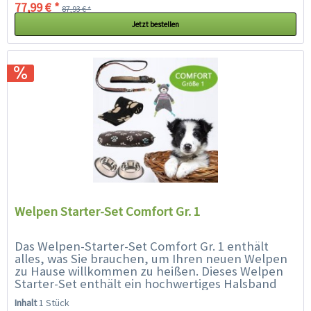
77,99 € *
87,93 € *
Jetzt bestellen
Welpen Starter-Set Comfort Gr. 1
Das Welpen-Starter-Set Comfort Gr. 1 enthält
alles, was Sie brauchen, um Ihren neuen Welpen
zu Hause willkommen zu heißen. Dieses Welpen
Starter-Set enthält ein hochwertiges Halsband
(25 - 30 cm geeignet für...
Inhalt
1 Stück