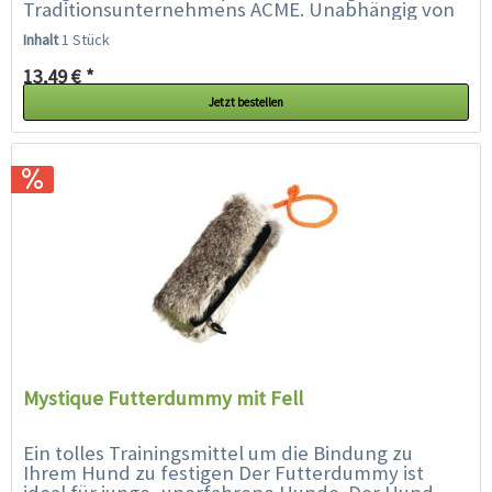
Traditionsunternehmens ACME. Unabhängig von
Wettereinflüssen ist der...
Inhalt
1 Stück
13,49 € *
Jetzt bestellen
Mystique Futterdummy mit Fell
Ein tolles Trainingsmittel um die Bindung zu
Ihrem Hund zu festigen Der Futterdummy ist