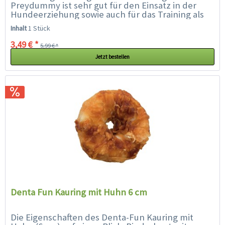
Preydummy ist sehr gut für den Einsatz in der
Hundeerziehung sowie auch für das Training als
Jagd- und Beutespielzeug verwendbar. Er ist aus...
Inhalt
1 Stück
3,49 € *
5,99 € *
Jetzt bestellen
Denta Fun Kauring mit Huhn 6 cm
Die Eigenschaften des Denta-Fun Kauring mit