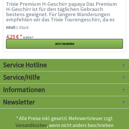
Trixie Premium H-Geschirr papaya Das Premium
H-Geschirr ist für den täglichen Gebrauch
bestens geeignet. Für längere Wanderungen
empfehlen wir das Trixie Tourengeschirr, da es
zusätzlich gepolstert ist.. Eigenschaften: für den...
Inhalt
1 Stück
4,25 € *
6,99 € *
Jetzt bestellen
Service Hotline
Service/Hilfe
Informationen
Newsletter
* Alle Preise inkl. gesetzl. Mehrwertsteuer zzgl.
Versandkosten
, wenn nicht anders beschrieben