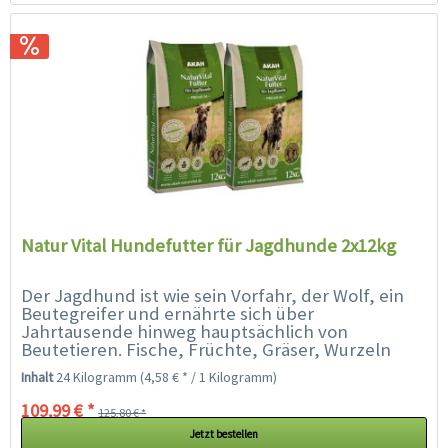
Natur Vital Hundefutter für Jagdhunde 2x12kg
Der Jagdhund ist wie sein Vorfahr, der Wolf, ein
Beutegreifer und ernährte sich über
Jahrtausende hinweg hauptsächlich von
Beutetieren. Fische, Früchte, Gräser, Wurzeln
und Kräuter usw. gehörten -...
Inhalt
24 Kilogramm
(4,58 € * / 1 Kilogramm)
109,99 € *
125,80 € *
Jetzt bestellen