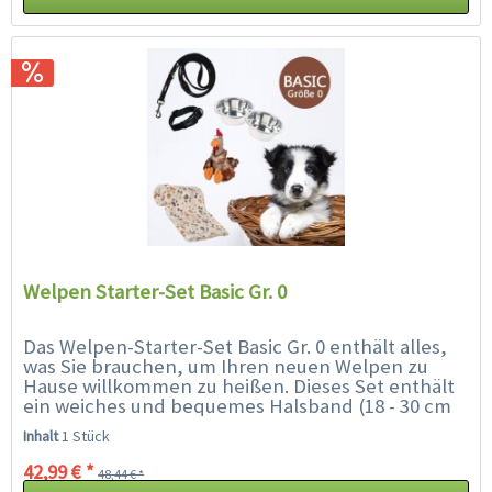
Welpen Starter-Set Basic Gr. 0
Das Welpen-Starter-Set Basic Gr. 0 enthält alles,
was Sie brauchen, um Ihren neuen Welpen zu
Hause willkommen zu heißen. Dieses Set enthält
ein weiches und bequemes Halsband (18 - 30 cm
geeignet für Rassen wie...
Inhalt
1 Stück
42,99 € *
48,44 € *