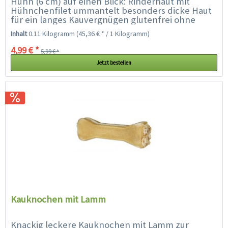
Huhn (6 cm) auf einen Blick: Rinderhaut mit
Hühnchenfilet ummantelt besonders dicke Haut
für ein langes Kauvergnügen glutenfrei ohne
Zuckerzusatz...
Inhalt
0.11 Kilogramm
(45,36 € * / 1 Kilogramm)
4,99 € *
5,99 € *
Jetzt bestellen
Kauknochen mit Lamm
Knackig leckere Kauknochen mit Lamm zur