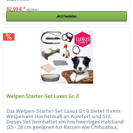
82,99 € *
92,93 € *
Jetzt bestellen
Welpen Starter-Set Luxus Gr. 0
Das Welpen-Starter-Set Luxus Gr. 0 bietet Ihrem
Welpen ein Höchstmaß an Komfort und Stil.
Dieses Set beinhaltet ein hochwertiges Halsband
(25 - 28 cm geeignet für Rassen wie Chihuahua,
Havaneser, Zwergspitz,...