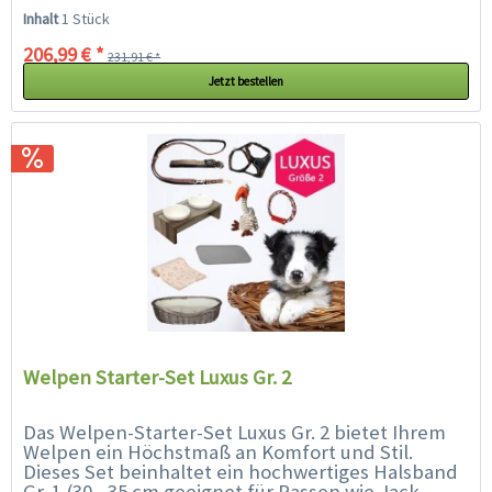
Chihuahua, Havaneser, Zwergspitz,...
Inhalt
1 Stück
206,99 € *
231,91 € *
Jetzt bestellen
Welpen Starter-Set Luxus Gr. 2
Das Welpen-Starter-Set Luxus Gr. 2 bietet Ihrem
Welpen ein Höchstmaß an Komfort und Stil.
Dieses Set beinhaltet ein hochwertiges Halsband
Gr. 1 (30 - 35 cm geeignet für Rassen wie Jack