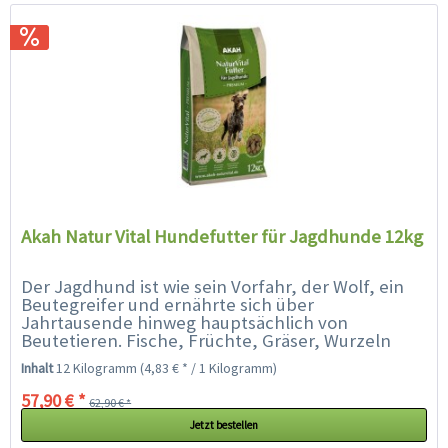
Akah Natur Vital Hundefutter für Jagdhunde 12kg
Der Jagdhund ist wie sein Vorfahr, der Wolf, ein
Beutegreifer und ernährte sich über
Jahrtausende hinweg hauptsächlich von
Beutetieren. Fische, Früchte, Gräser, Wurzeln
und Kräuter usw. gehörten -...
Inhalt
12 Kilogramm
(4,83 € * / 1 Kilogramm)
57,90 € *
62,90 € *
Jetzt bestellen