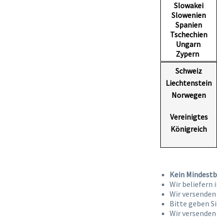
Slowakei
Slowenien
Spanien
Tschechien
Ungarn
Zypern
Schweiz
Liechtenstein
Norwegen
Vereinigtes
Königreich
Kein Mindestb
Wir beliefern 
Wir versenden
Bitte geben Si
Wir versenden