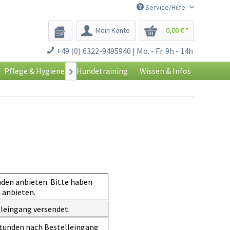
Service/Hilfe
Mein Konto
0,00 € *
+49 (0) 6322-9495940 | Mo. - Fr. 9h - 14h
Pflege & Hygiene
Hundetraining
Wissen & Infos

den anbieten. Bitte haben
 anbieten.
lleingang versendet.
 Stunden nach Bestelleingang