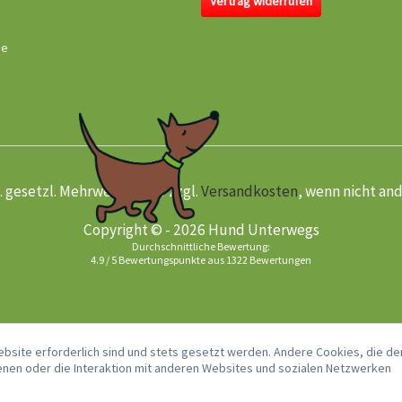
Vertrag widerrufen
se
kl. gesetzl. Mehrwertsteuer zzgl.
Versandkosten
, wenn nicht an
Copyright © - 2026 Hund Unterwegs
Durchschnittliche Bewertung:
4.9
/
5
Bewertungspunkte aus
1322
Bewertungen
ebsite erforderlich sind und stets gesetzt werden. Andere Cookies, die de
nen oder die Interaktion mit anderen Websites und sozialen Netzwerken