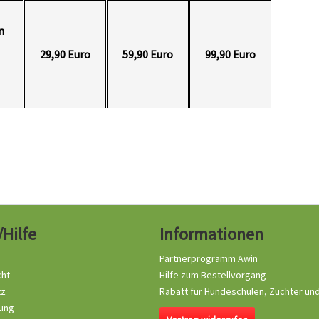
n
29,90 Euro
59,90 Euro
99,90 Euro
/Hilfe
Informationen
Partnerprogramm Awin
cht
Hilfe zum Bestellvorgang
tz
Rabatt für Hundeschulen, Züchter un
ung