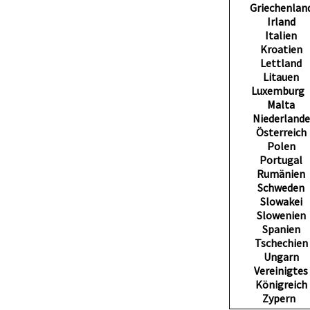
Griechenlan
Irland
Italien
Kroatien
Lettland
Litauen
Luxembur
Malta
Niederlande
Österreich
Polen
Portugal
Rumänien
Schweden
Slowakei
Slowenien
Spanien
Tschechien
Ungarn
Vereinigtes
Königreich
Zypern