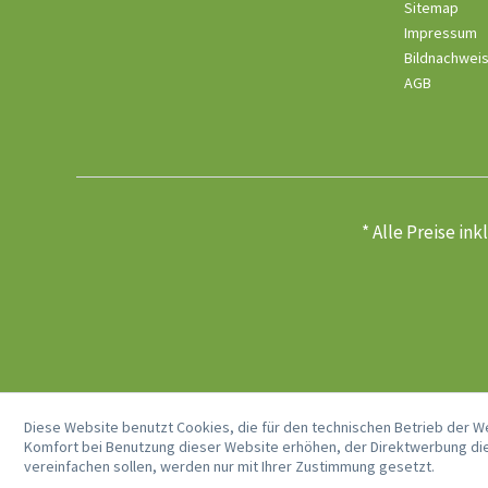
Sitemap
Impressum
Bildnachwei
AGB
* Alle Preise in
Diese Website benutzt Cookies, die für den technischen Betrieb der W
Komfort bei Benutzung dieser Website erhöhen, der Direktwerbung die
vereinfachen sollen, werden nur mit Ihrer Zustimmung gesetzt.