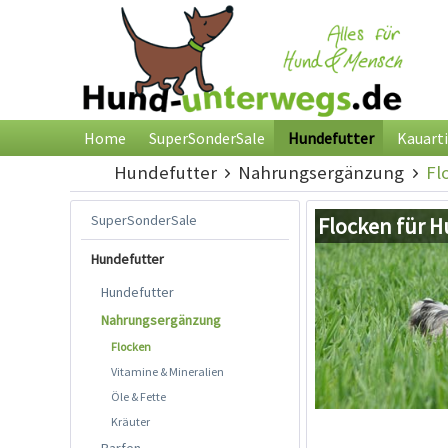
Home
SuperSonderSale
Hundefutter
Kauarti
Hundefutter
Nahrungsergänzung
Fl
SuperSonderSale
Flocken für 
Hundefutter
Hundefutter
Nahrungsergänzung
Flocken
Vitamine & Mineralien
Öle & Fette
Kräuter
Barfen