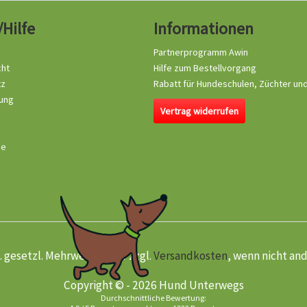
/Hilfe
Informationen
Partnerprogramm Awin
cht
Hilfe zum Bestellvorgang
tz
Rabatt für Hundeschulen, Züchter un
ung
Vertrag widerrufen
se
kl. gesetzl. Mehrwertsteuer zzgl.
Versandkosten
, wenn nicht an
Copyright © - 2026 Hund Unterwegs
Durchschnittliche Bewertung: