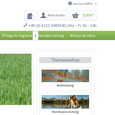
Service/Hilfe
Mein Konto
0,00 € *
+49 (0) 6322-9495940 | Mo. - Fr. 9h - 14h
Pflege & Hygiene
Hundetraining
Wissen & Infos

Themenwelten
Bekleidung
Hundeausrüstung