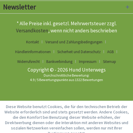
Newsletter
* Alle Preise inkl. gesetzl. Mehrwertsteuer zzgl.
Versandkosten
, wenn nicht anders beschrieben
Kontakt
Versand und Zahlungsbedingungen
Händlerinformationen
Sicherheit und Datenschutz
AGB
Widerrufsrecht
Bankverbindung
Impressum
Sitemap
Copyright © - 2026 Hund Unterwegs
Durchschnittliche Bewertung:
4.9
/
5
Bewertungspunkte aus
1322
Bewertungen
Diese Website benutzt Cookies, die für den technischen Betrieb der
Website erforderlich sind und stets gesetzt werden. Andere Cookies,
die den Komfort bei Benutzung dieser Website erhöhen, der
Direktwerbung dienen oder die Interaktion mit anderen Websites und
sozialen Netzwerken vereinfachen sollen, werden nur mit Ihrer