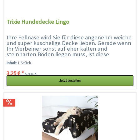
Trixie Hundedecke Lingo
Ihre Fellnase wird Sie für diese angenehm weiche
und super kuschelige Decke lieben. Gerade wenn
Ihr Vierbeiner sonst auf eher kalten und
steinharten Böden liegen muss, ist diese
kuschelige Decke ein Paradies. Die Decke isoliert
Inhalt
1 Stück
nach...
3,25 € *
5,99 € *
Jetzt bestellen