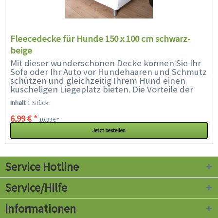
Fleecedecke für Hunde 150 x 100 cm schwarz-
beige
Mit dieser wunderschönen Decke können Sie Ihr
Sofa oder Ihr Auto vor Hundehaaren und Schmutz
schützen und gleichzeitig Ihrem Hund einen
kuscheligen Liegeplatz bieten. Die Vorteile der
Hunde-Fleecedecke schwarz-beige auf einen
Inhalt
1 Stück
Blick:...
6,99 € *
10,99 € *
Jetzt bestellen
Service Hotline
Service/Hilfe
Informationen