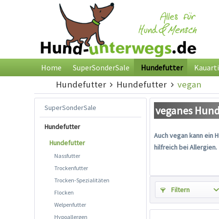
Home
SuperSonderSale
Hundefutter
Kauarti
Hundefutter
Hundefutter
vegan
SuperSonderSale
veganes Hund
Hundefutter
Auch vegan kann ein H
Hundefutter
hilfreich bei Allergien.
Nassfutter
Trockenfutter
Trocken-Spezialitäten
Filtern
Flocken
Welpenfutter
Hypoallergen