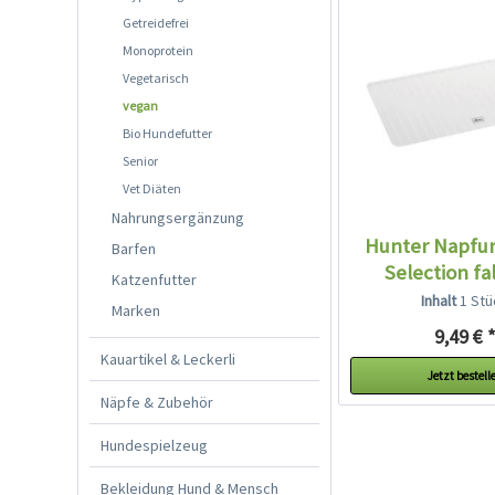
Getreidefrei
Monoprotein
Vegetarisch
vegan
Bio Hundefutter
Senior
Vet Diäten
Nahrungsergänzung
Hunter Napfun
Barfen
Selection fal
Katzenfutter
Inhalt
1 Stü
Marken
9,49 € 
Kauartikel & Leckerli
Jetzt bestell
Näpfe & Zubehör
Hundespielzeug
Bekleidung Hund & Mensch