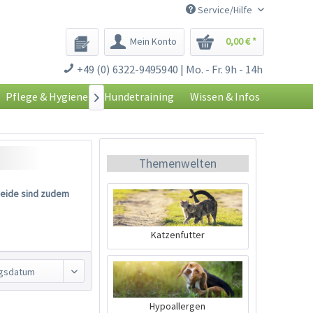
Service/Hilfe
Mein Konto
0,00 € *
+49 (0) 6322-9495940 | Mo. - Fr. 9h - 14h
Pflege & Hygiene
Hundetraining
Wissen & Infos

Themenwelten
reide sind zudem
Katzenfutter
Hypoallergen