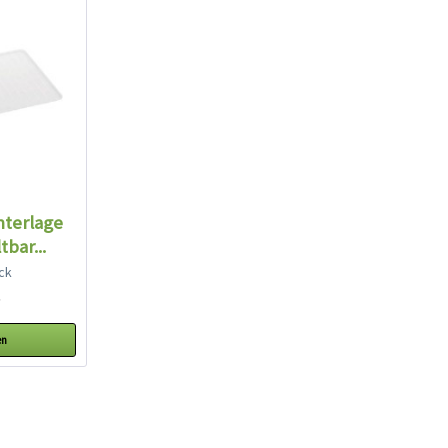
terlage
tbar...
ck
*
en