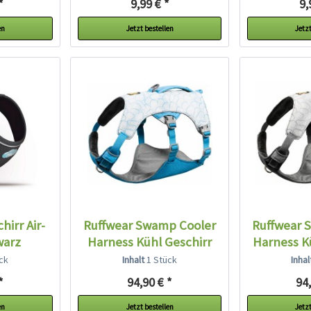
*
9,99 € *
9,
en
Jetzt bestellen
Jetzt
hirr Air-
Ruffwear Swamp Cooler
Ruffwear 
warz
Harness Kühl Geschirr
Harness Kü
blau
ck
Inhalt
1 Stück
Inha
*
94,90 € *
94,
en
Jetzt bestellen
Jetzt