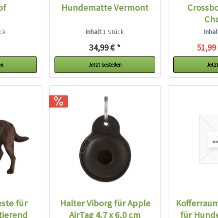
pf
Hundematte Vermont
Crossb
Cha
ck
Inhalt
1 Stück
Inha
*
34,99 € *
51,99 
en
Jetzt bestellen
Jetzt
ste für
Halter Viborg für Apple
Kofferrau
tierend
AirTag 4,7 x 6,0 cm
für Hund