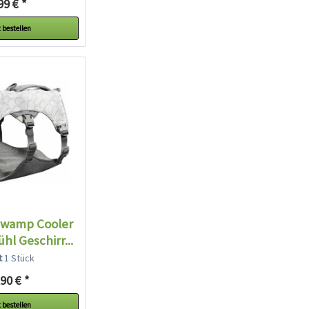
99 € *
 bestellen
Swamp Cooler
hl Geschirr...
lt
1 Stück
90 € *
 bestellen