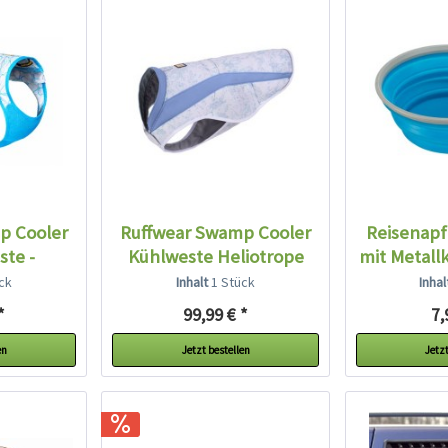
p Cooler
Ruffwear Swamp Cooler
Reisenapf 
ste -
Kühlweste Heliotrope
mit Metallk
..
Purple
ck
Inhalt
1 Stück
Inha
*
99,99 € *
7,
en
Jetzt bestellen
Jetzt