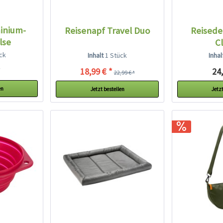
inium-
Reisenapf Travel Duo
Reised
lse
Cl
ck
Inhalt
1 Stück
Inha
*
18,99 € *
24,
22,99 € *
en
Jetzt bestellen
Jetzt