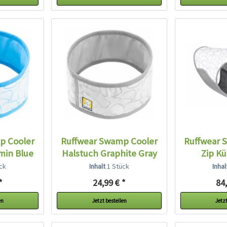
p Cooler
Ruffwear Swamp Cooler
Ruffwear 
min Blue
Halstuch Graphite Gray
Zip Kü
Grap
ck
Inhalt
1 Stück
Inha
*
24,99 € *
84,
en
Jetzt bestellen
Jetzt