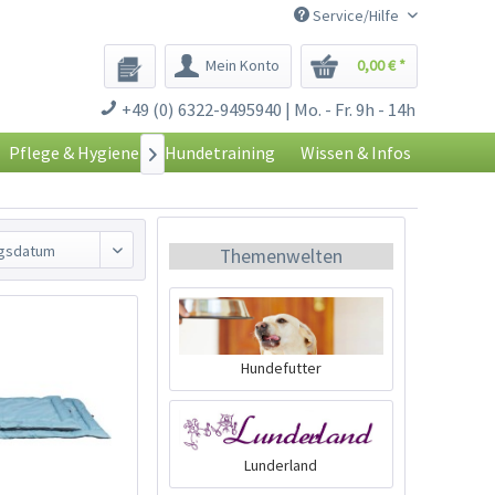
Service/Hilfe
Mein Konto
0,00 € *
+49 (0) 6322-9495940 | Mo. - Fr. 9h - 14h
Pflege & Hygiene
Hundetraining
Wissen & Infos

Themenwelten
Hundefutter
Lunderland