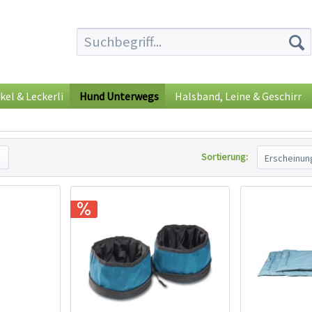
kel & Leckerli
Hund Unterwegs
Halsband, Leine & Geschirr
Sortierung: