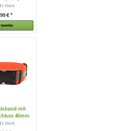
lt
1 Stück
99 € *
 bestellen
alsband mit
schluss 40mm
on...
lt
1 Stück