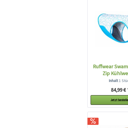
Ruffwear Swam
Zip Kühlwe
Biolumin.
Inhalt
1 Stü
84,99 € 
Jetzt bestell