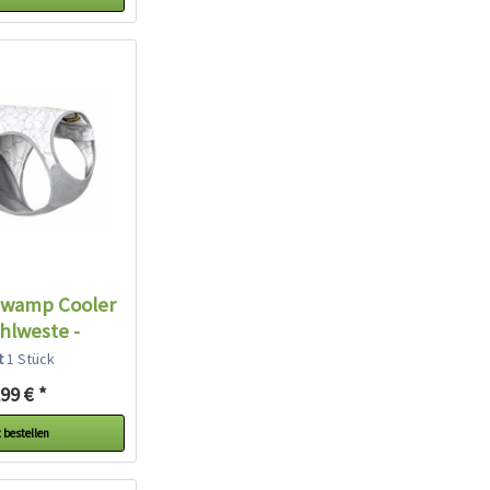
Swamp Cooler
hlweste -
hite...
lt
1 Stück
99 € *
 bestellen