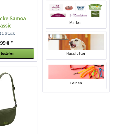
ecke Samoa
Marken
assic
lt
1 Stück
99 € *
Nassfutter
 bestellen
Leinen