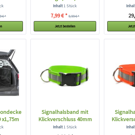
ck
Inhalt
1 Stück
Inha
7,99 € *
29,
9 € *
9,99 € *
en
Jetzt bestellen
Jetzt
hondecke
Signalhalsband mit
Signalh
0 x1,75m
Klickverschluss 40mm
Klickver
neon...
ne
ck
Inhalt
1 Stück
Inha