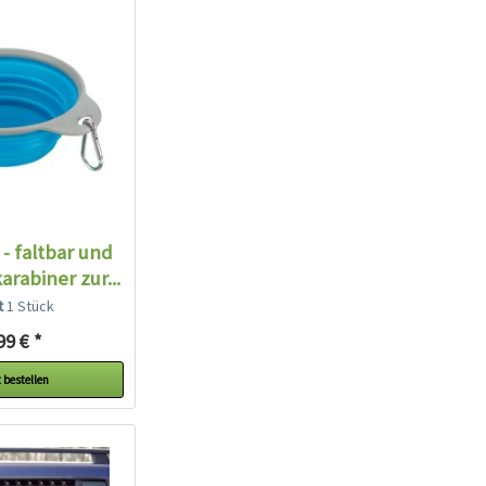
- faltbar und
arabiner zur...
lt
1 Stück
99 € *
 bestellen