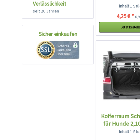
Verlässlichkeit
Inhalt
1 Stü
seit 20 Jahren
4,25 € *
6,9
Jetzt bestell
Sicher einkaufen
Kofferraum Sc
für Hunde 2,1
Inhalt
1 Stü