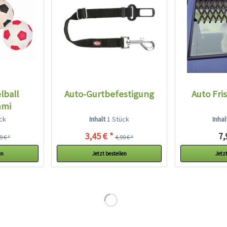
lball
Auto-Gurtbefestigung
Auto Fris
mi
ck
Inhalt
1 Stück
Inha
3,45 € *
7,
9 € *
4,99 € *
en
Jetzt bestellen
Jetzt