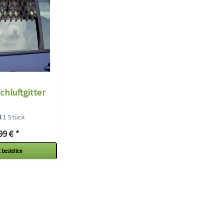
chluftgitter
lt
1 Stück
99 € *
 bestellen