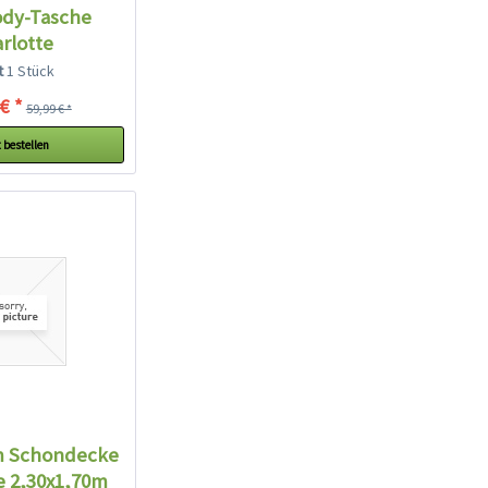
ody-Tasche
rlotte
lt
1 Stück
€ *
59,99 € *
 bestellen
m Schondecke
e 2,30x1,70m