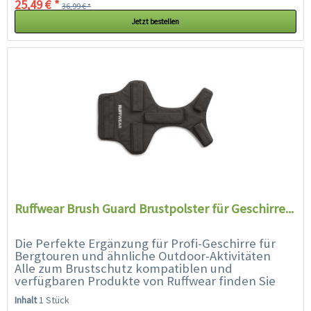
25,49 € *
36,99 € *
Jetzt bestellen
Ruffwear Brush Guard Brustpolster für Geschirre...
Die Perfekte Ergänzung für Profi-Geschirre für
Bergtouren und ähnliche Outdoor-Aktivitäten
Alle zum Brustschutz kompatiblen und
verfügbaren Produkte von Ruffwear finden Sie
oben rechts neben dem Artikel. Ihre...
Inhalt
1 Stück