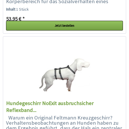
Körperbereich für das Sozialverhalten eines
Hundes ist. Der Hals ist sozusagen die...
Inhalt
1 Stück
53,95 € *
Jetzt bestellen
Hundegeschirr NoExit ausbruchsicher
Reflexband...
Warum ein Original Feltmann Kreuzgeschirr?
Verhaltensbeobachtungen an Hunden haben zu
dem Ergebnis geführt, dass der Hals ein zentraler