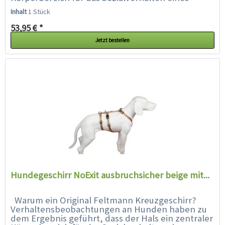
Hundes ist. Der Hals ist...
Inhalt
1 Stück
53,95 € *
Jetzt bestellen
Hundegeschirr NoExit ausbruchsicher beige mit...
Warum ein Original Feltmann Kreuzgeschirr?
Verhaltensbeobachtungen an Hunden haben zu
dem Ergebnis geführt, dass der Hals ein zentraler