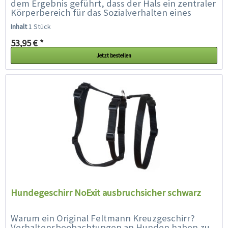
dem Ergebnis geführt, dass der Hals ein zentraler
Körperbereich für das Sozialverhalten eines
Hundes ist. Der Hals ist sozusagen die...
Inhalt
1 Stück
53,95 € *
Jetzt bestellen
Hundegeschirr NoExit ausbruchsicher schwarz
Warum ein Original Feltmann Kreuzgeschirr?
Verhaltensbeobachtungen an Hunden haben zu