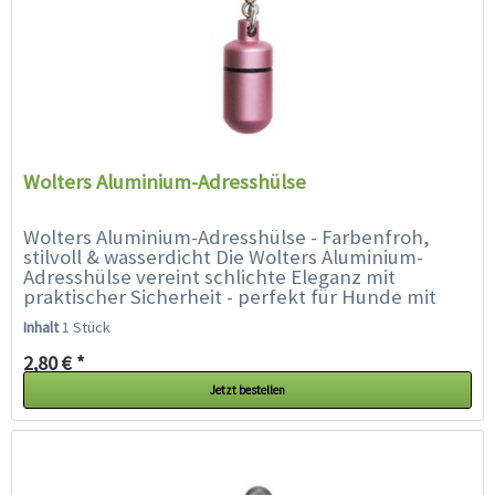
Wolters Aluminium-Adresshülse
Wolters Aluminium-Adresshülse - Farbenfroh,
stilvoll & wasserdicht Die Wolters Aluminium-
Adresshülse vereint schlichte Eleganz mit
praktischer Sicherheit - perfekt für Hunde mit
Stil. Ob Prinz oder Prinzessin,...
Inhalt
1 Stück
2,80 € *
Jetzt bestellen