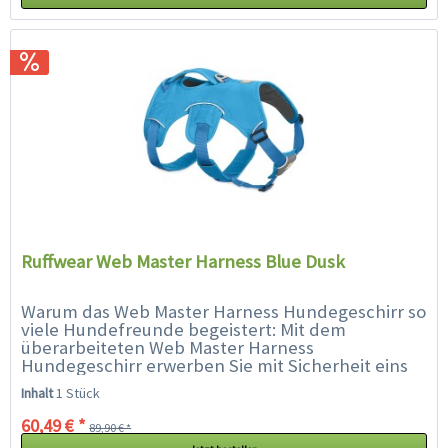
Ruffwear Web Master Harness Blue Dusk
Warum das Web Master Harness Hundegeschirr so
viele Hundefreunde begeistert: Mit dem
überarbeiteten Web Master Harness
Hundegeschirr erwerben Sie mit Sicherheit eins
der besten Hundegeschirre auf dem Markt.
Inhalt
1 Stück
Ursprünglich...
60,49 € *
89,90 € *