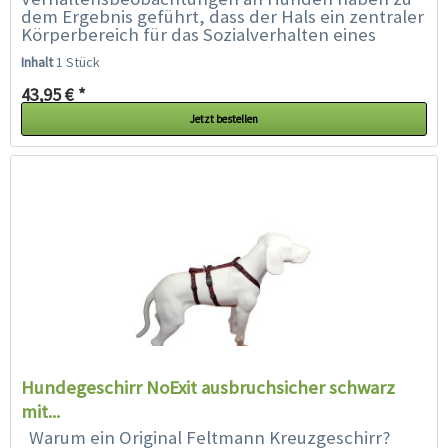
dem Ergebnis geführt, dass der Hals ein zentraler
Körperbereich für das Sozialverhalten eines
Hundes ist. Der Hals ist sozusagen die "Soziale...
Inhalt
1 Stück
43,95 € *
Jetzt bestellen
Hundegeschirr NoExit ausbruchsicher schwarz
mit...
Warum ein Original Feltmann Kreuzgeschirr?