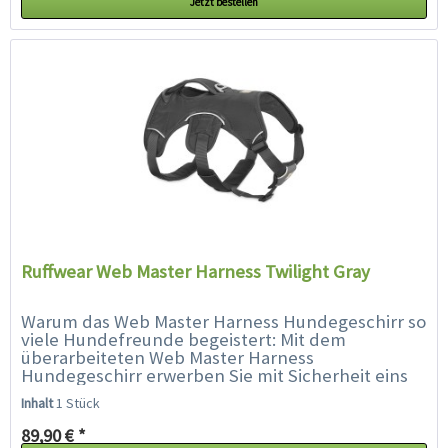
Jetzt bestellen
Ruffwear Web Master Harness Twilight Gray
Warum das Web Master Harness Hundegeschirr so
viele Hundefreunde begeistert: Mit dem
überarbeiteten Web Master Harness
Hundegeschirr erwerben Sie mit Sicherheit eins
der besten Hundegeschirre auf dem Markt.
Inhalt
1 Stück
Ursprünglich designed, um...
89,90 € *