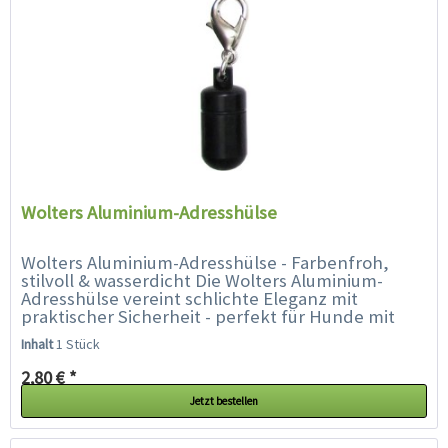
Wolters Aluminium-Adresshülse
Wolters Aluminium-Adresshülse - Farbenfroh,
stilvoll & wasserdicht Die Wolters Aluminium-
Adresshülse vereint schlichte Eleganz mit
praktischer Sicherheit - perfekt für Hunde mit
Stil. Ob Prinz oder Prinzessin,...
Inhalt
1 Stück
2,80 € *
Jetzt bestellen