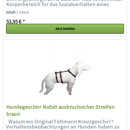
Körperbereich für das Sozialverhalten eines
Hundes ist. Der Hals ist sozusagen die...
Inhalt
1 Stück
53,95 € *
Jetzt bestellen
Hundegeschirr NoExit ausbruchsicher Streifen
braun
Warum ein Original Feltmann Kreuzgeschirr?
Verhaltensbeobachtungen an Hunden haben zu