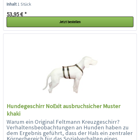
Hundes ist. Der Hals ist...
Inhalt
1 Stück
53,95 € *
Jetzt bestellen
Hundegeschirr NoExit ausbruchsicher Muster
khaki
Warum ein Original Feltmann Kreuzgeschirr?
Verhaltensbeobachtungen an Hunden haben zu
dem Ergebnis geführt, dass der Hals ein zentraler
Körperbereich für das Sozialverhalten eines