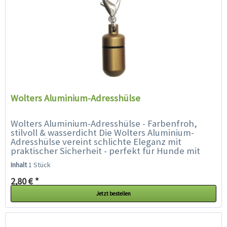
Wolters Aluminium-Adresshülse
Wolters Aluminium-Adresshülse - Farbenfroh,
stilvoll & wasserdicht Die Wolters Aluminium-
Adresshülse vereint schlichte Eleganz mit
praktischer Sicherheit - perfekt für Hunde mit
Stil. Ob Prinz oder Prinzessin,...
Inhalt
1 Stück
2,80 € *
Jetzt bestellen