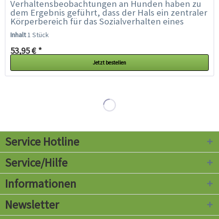
Verhaltensbeobachtungen an Hunden haben zu
dem Ergebnis geführt, dass der Hals ein zentraler
Körperbereich für das Sozialverhalten eines
Hundes ist. Der Hals ist sozusagen die...
Inhalt
1 Stück
53,95 € *
Jetzt bestellen
Service Hotline
Service/Hilfe
Informationen
Newsletter