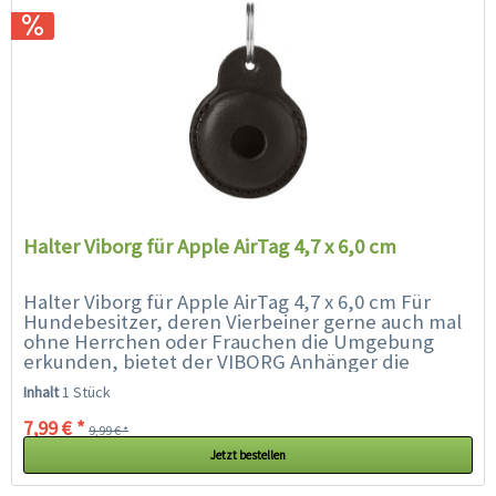
Halter Viborg für Apple AirTag 4,7 x 6,0 cm
Halter Viborg für Apple AirTag 4,7 x 6,0 cm Für
Hundebesitzer, deren Vierbeiner gerne auch mal
ohne Herrchen oder Frauchen die Umgebung
erkunden, bietet der VIBORG Anhänger die
perfekte Kombination aus Stil, Funktionalität
Inhalt
1 Stück
und...
7,99 € *
9,99 € *
Jetzt bestellen