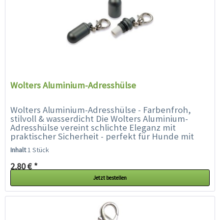
Wolters Aluminium-Adresshülse
Wolters Aluminium-Adresshülse - Farbenfroh,
stilvoll & wasserdicht Die Wolters Aluminium-
Adresshülse vereint schlichte Eleganz mit
praktischer Sicherheit - perfekt für Hunde mit
Stil. Ob Prinz oder Prinzessin,...
Inhalt
1 Stück
2,80 € *
Jetzt bestellen