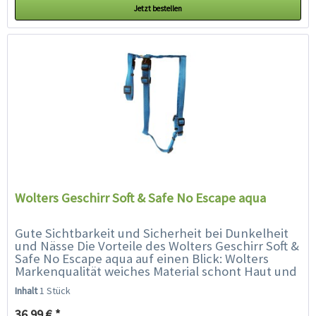
Jetzt bestellen
Wolters Geschirr Soft & Safe No Escape aqua
Gute Sichtbarkeit und Sicherheit bei Dunkelheit
und Nässe Die Vorteile des Wolters Geschirr Soft &
Safe No Escape aqua auf einen Blick: Wolters
Markenqualität weiches Material schont Haut und
Fell Ihres Hundes gefertigt aus...
Inhalt
1 Stück
36,99 € *