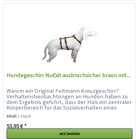
Hundegeschirr NoExit ausbruchsicher braun mit...
Warum ein Original Feltmann Kreuzgeschirr?
Verhaltensbeobachtungen an Hunden haben zu
dem Ergebnis geführt, dass der Hals ein zentraler
Körperbereich für das Sozialverhalten eines
Hundes ist. Der Hals ist...
Inhalt
1 Stück
53,95 € *
Jetzt bestellen