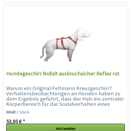
Hundegeschirr NoExit ausbruchsicher Reflex rot
Warum ein Original Feltmann Kreuzgeschirr?
Verhaltensbeobachtungen an Hunden haben zu
dem Ergebnis geführt, dass der Hals ein zentraler
Körperbereich für das Sozialverhalten eines
Hundes ist. Der Hals ist...
Inhalt
1 Stück
53,95 € *
Jetzt bestellen