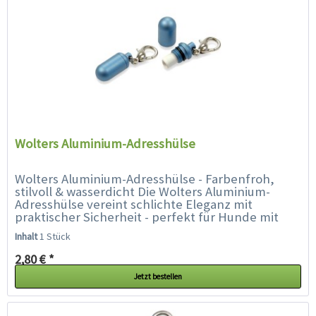
Wolters Aluminium-Adresshülse
Wolters Aluminium-Adresshülse - Farbenfroh,
stilvoll & wasserdicht Die Wolters Aluminium-
Adresshülse vereint schlichte Eleganz mit
praktischer Sicherheit - perfekt für Hunde mit
Stil. Ob Prinz oder Prinzessin,...
Inhalt
1 Stück
2,80 € *
Jetzt bestellen