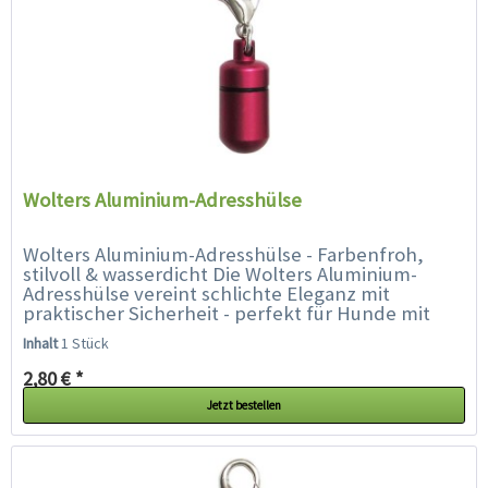
Wolters Aluminium-Adresshülse
Wolters Aluminium-Adresshülse - Farbenfroh,
stilvoll & wasserdicht Die Wolters Aluminium-
Adresshülse vereint schlichte Eleganz mit
praktischer Sicherheit - perfekt für Hunde mit
Stil. Ob Prinz oder Prinzessin,...
Inhalt
1 Stück
2,80 € *
Jetzt bestellen