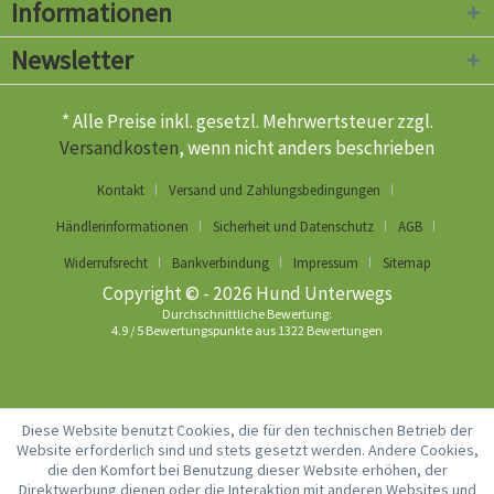
Informationen
Newsletter
* Alle Preise inkl. gesetzl. Mehrwertsteuer zzgl.
Versandkosten
, wenn nicht anders beschrieben
Kontakt
Versand und Zahlungsbedingungen
Händlerinformationen
Sicherheit und Datenschutz
AGB
Widerrufsrecht
Bankverbindung
Impressum
Sitemap
Copyright © - 2026 Hund Unterwegs
Durchschnittliche Bewertung:
4.9
/
5
Bewertungspunkte aus
1322
Bewertungen
Diese Website benutzt Cookies, die für den technischen Betrieb der
Website erforderlich sind und stets gesetzt werden. Andere Cookies,
die den Komfort bei Benutzung dieser Website erhöhen, der
Direktwerbung dienen oder die Interaktion mit anderen Websites und