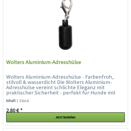
Wolters Aluminium-Adresshülse
Wolters Aluminium-Adresshülse - Farbenfroh,
stilvoll & wasserdicht Die Wolters Aluminium-
Adresshülse vereint schlichte Eleganz mit
praktischer Sicherheit - perfekt für Hunde mit
Stil. Ob Prinz oder Prinzessin,...
Inhalt
1 Stück
2,80 € *
Jetzt bestellen