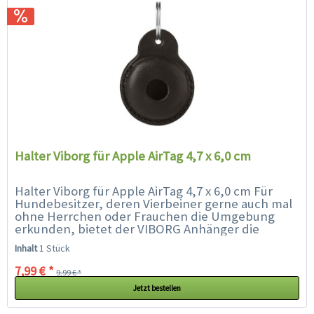
Halter Viborg für Apple AirTag 4,7 x 6,0 cm
Halter Viborg für Apple AirTag 4,7 x 6,0 cm Für
Hundebesitzer, deren Vierbeiner gerne auch mal
ohne Herrchen oder Frauchen die Umgebung
erkunden, bietet der VIBORG Anhänger die
perfekte Kombination aus Stil, Funktionalität
Inhalt
1 Stück
und...
7,99 € *
9,99 € *
Jetzt bestellen