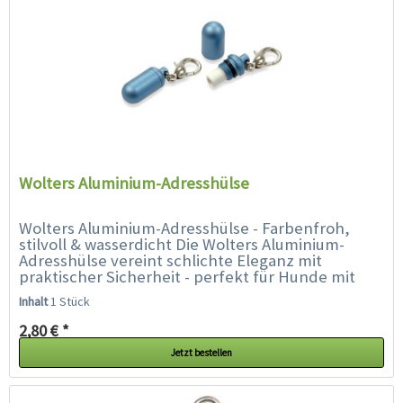
Wolters Aluminium-Adresshülse
Wolters Aluminium-Adresshülse - Farbenfroh,
stilvoll & wasserdicht Die Wolters Aluminium-
Adresshülse vereint schlichte Eleganz mit
praktischer Sicherheit - perfekt für Hunde mit
Stil. Ob Prinz oder Prinzessin,...
Inhalt
1 Stück
2,80 € *
Jetzt bestellen