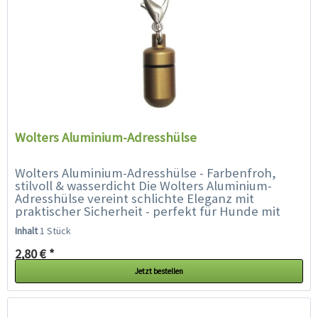
Wolters Aluminium-Adresshülse
Wolters Aluminium-Adresshülse - Farbenfroh,
stilvoll & wasserdicht Die Wolters Aluminium-
Adresshülse vereint schlichte Eleganz mit
praktischer Sicherheit - perfekt für Hunde mit
Stil. Ob Prinz oder Prinzessin,...
Inhalt
1 Stück
2,80 € *
Jetzt bestellen