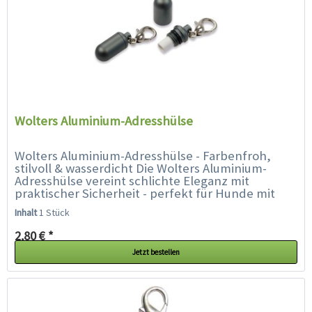
Wolters Aluminium-Adresshülse
Wolters Aluminium-Adresshülse - Farbenfroh,
stilvoll & wasserdicht Die Wolters Aluminium-
Adresshülse vereint schlichte Eleganz mit
praktischer Sicherheit - perfekt für Hunde mit
Stil. Ob Prinz oder Prinzessin,...
Inhalt
1 Stück
2,80 € *
Jetzt bestellen