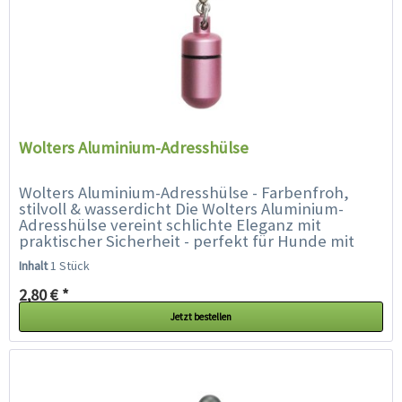
Wolters Aluminium-Adresshülse
Wolters Aluminium-Adresshülse - Farbenfroh,
stilvoll & wasserdicht Die Wolters Aluminium-
Adresshülse vereint schlichte Eleganz mit
praktischer Sicherheit - perfekt für Hunde mit
Stil. Ob Prinz oder Prinzessin,...
Inhalt
1 Stück
2,80 € *
Jetzt bestellen