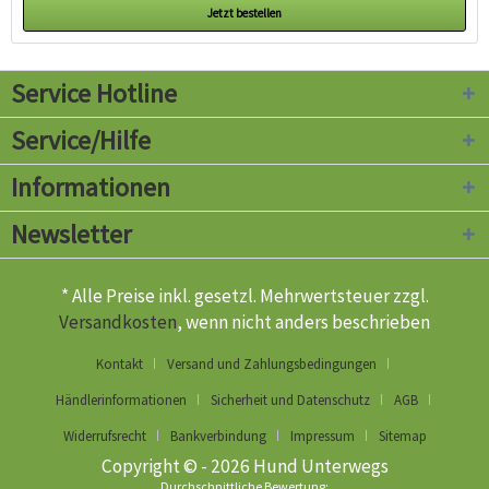
Jetzt bestellen
Service Hotline
Service/Hilfe
Informationen
Newsletter
* Alle Preise inkl. gesetzl. Mehrwertsteuer zzgl.
Versandkosten
, wenn nicht anders beschrieben
Kontakt
Versand und Zahlungsbedingungen
Händlerinformationen
Sicherheit und Datenschutz
AGB
Widerrufsrecht
Bankverbindung
Impressum
Sitemap
Copyright © - 2026 Hund Unterwegs
Durchschnittliche Bewertung: