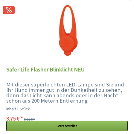
Safer Life Flasher Blinklicht NEU
Mit dieser superleichten LED-Lampe sind Sie und
Ihr Hund immer gut in der Dunkelheit zu sehen,
denn das Licht kann abends oder in der Nacht
schon aus 200 Metern Entfernung
wahrgenommen werden. Man kann zwischen
Inhalt
1 Stück
dauerhaftem und...
3,75 € *
5,99 € *
Jetzt bestellen