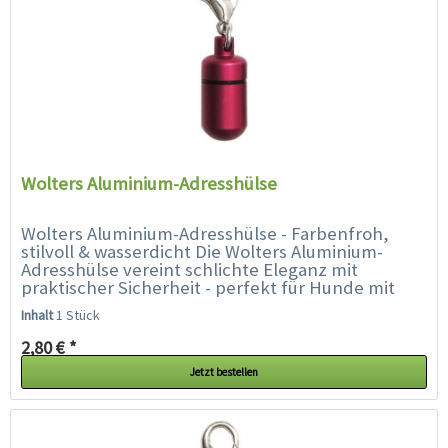
Wolters Aluminium-Adresshülse
Wolters Aluminium-Adresshülse - Farbenfroh,
stilvoll & wasserdicht Die Wolters Aluminium-
Adresshülse vereint schlichte Eleganz mit
praktischer Sicherheit - perfekt für Hunde mit
Stil. Ob Prinz oder Prinzessin,...
Inhalt
1 Stück
2,80 € *
Jetzt bestellen