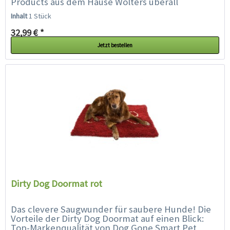
Products aus dem Hause Wolters überall
einsetztbar: als Fußmatte...
Inhalt
1 Stück
32,99 € *
Jetzt bestellen
Dirty Dog Doormat rot
Das clevere Saugwunder für saubere Hunde! Die
Vorteile der Dirty Dog Doormat auf einen Blick:
Top-Markenqualität von Dog Gone Smart Pet