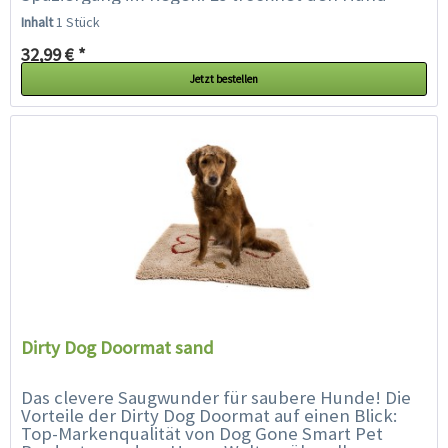
deutlich schneller als ein normales Handtuch, da
Inhalt
1 Stück
es aus...
32,99 € *
Jetzt bestellen
Dirty Dog Doormat sand
Das clevere Saugwunder für saubere Hunde! Die
Vorteile der Dirty Dog Doormat auf einen Blick:
Top-Markenqualität von Dog Gone Smart Pet