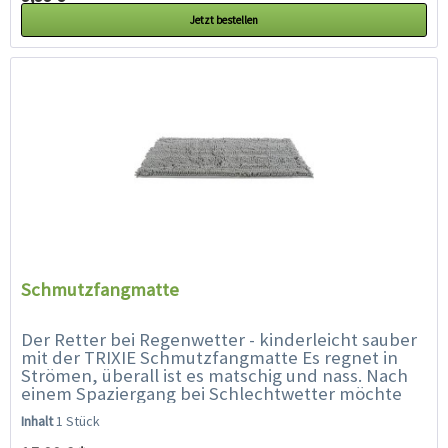
Jetzt bestellen
Schmutzfangmatte
Der Retter bei Regenwetter - kinderleicht sauber
mit der TRIXIE Schmutzfangmatte Es regnet in
Strömen, überall ist es matschig und nass. Nach
einem Spaziergang bei Schlechtwetter möchte
man den Schmutz nicht mit hinein in die
Inhalt
1 Stück
Wohnung...