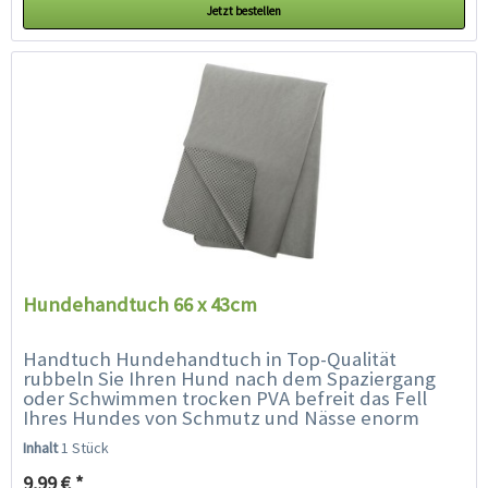
Jetzt bestellen
Hundehandtuch 66 x 43cm
Handtuch Hundehandtuch in Top-Qualität
rubbeln Sie Ihren Hund nach dem Spaziergang
oder Schwimmen trocken PVA befreit das Fell
Ihres Hundes von Schmutz und Nässe enorm
saugfähig bei verschmutztem, staubigen Fell
Inhalt
1 Stück
einfach...
9,99 € *