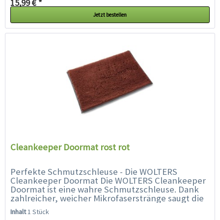
15,99 € *
Jetzt bestellen
Cleankeeper Doormat rost rot
Perfekte Schmutzschleuse - Die WOLTERS
Cleankeeper Doormat Die WOLTERS Cleankeeper
Doormat ist eine wahre Schmutzschleuse. Dank
zahlreicher, weicher Mikrofaserstränge saugt die
Matte in Sekunden Schlamm und Wasser auf, die
Inhalt
1 Stück
der...