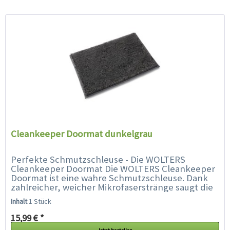
Cleankeeper Doormat dunkelgrau
Perfekte Schmutzschleuse - Die WOLTERS
Cleankeeper Doormat Die WOLTERS Cleankeeper
Doormat ist eine wahre Schmutzschleuse. Dank
zahlreicher, weicher Mikrofaserstränge saugt die
Matte in Sekunden Schlamm und Wasser auf,
Inhalt
1 Stück
die...
15,99 € *