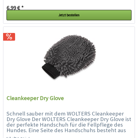
6,99 € *
Jetzt bestellen
Cleankeeper Dry Glove
Schnell sauber mit dem WOLTERS Cleankeeper
Dry Glove Der WOLTERS Cleankeeper Dry Glove ist
der perfekte Handschuh für die Fellpflege des
Hundes. Eine Seite des Handschuhs besteht aus
sehr saugfähigen,...