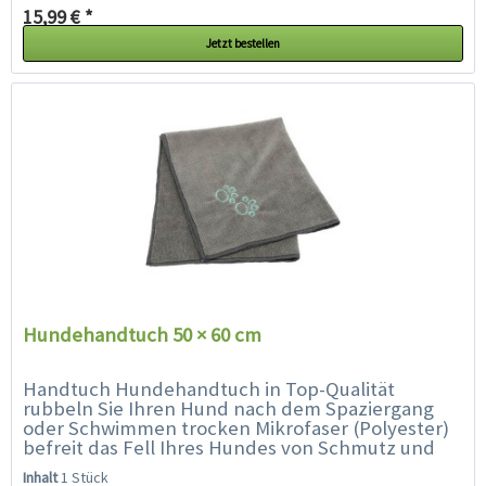
15,99 € *
Jetzt bestellen
Hundehandtuch 50 × 60 cm
Handtuch Hundehandtuch in Top-Qualität
rubbeln Sie Ihren Hund nach dem Spaziergang
oder Schwimmen trocken Mikrofaser (Polyester)
befreit das Fell Ihres Hundes von Schmutz und
Nässe enorm saugfähig bei verschmutztem,...
Inhalt
1 Stück