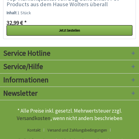
Products aus dem Hause Wolters überall
einsetztbar: als Fußmatte...
Inhalt
1 Stück
32,99 € *
Jetzt bestellen
Service Hotline
Service/Hilfe
Informationen
Newsletter
* Alle Preise inkl. gesetzl. Mehrwertsteuer zzgl.
Versandkosten
, wenn nicht anders beschrieben
Kontakt
Versand und Zahlungsbedingungen