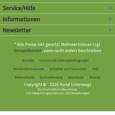
Service/Hilfe
Informationen
Newsletter
* Alle Preise inkl. gesetzl. Mehrwertsteuer zzgl.
Versandkosten
, wenn nicht anders beschrieben
Kontakt
Versand und Zahlungsbedingungen
Händlerinformationen
Sicherheit und Datenschutz
AGB
Widerrufsrecht
Bankverbindung
Impressum
Sitemap
Copyright © - 2026 Hund Unterwegs
Durchschnittliche Bewertung:
4.9
/
5
Bewertungspunkte aus
1322
Bewertungen