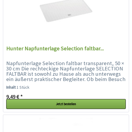
Hunter Napfunterlage Selection faltbar...
Napfunterlage Selection faltbar transparent, 50 ×
30 cm Die rechteckige Napfunterlage SELECTION
FALTBAR ist sowohl zu Hause als auch unterwegs
ein äußerst praktischer Begleiter. Ob beim Besuch
bei Freunden, bei der Familie oder auf...
Inhalt
1 Stück
9,49 € *
Jetzt bestellen