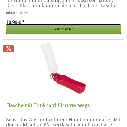
Ihr Hund immer Zugang zu Trinkwasser haben.
Diese Flaschen können Sie leicht in Ihrer Tasche
oder Rucksack verstauen oder mit...
Inhalt
1 Stück
10,99 € *
Jetzt bestellen
Flasche mit Trinknapf für unterwegs
So ist das Wasser für Ihrem Hund immer dabei. Mit
der praktischen Wasserflasche von Trixie haben