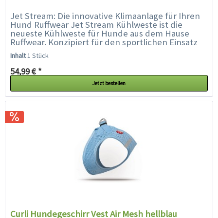
Jet Stream: Die innovative Klimaanlage für Ihren
Hund Ruffwear Jet Stream Kühlweste ist die
neueste Kühlweste für Hunde aus dem Hause
Ruffwear. Konzipiert für den sportlichen Einsatz
mit einem optimierten Mix...
Inhalt
1 Stück
54,99 € *
Jetzt bestellen
Curli Hundegeschirr Vest Air Mesh hellblau