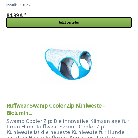
sportlichen Einsatz mit einem...
Inhalt
1 Stück
84,99 € *
Jetzt bestellen
Ruffwear Swamp Cooler Zip Kühlweste -
Biolumin...
Swamp Cooler Zip: Die innovative Klimaanlage für
Ihren Hund Ruffwear Swamp Cooler Zip
Kühlweste ist die neueste Kühlweste für Hunde
aus dem Hause Ruffwear. Konzipiert für den