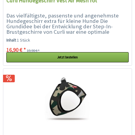
Curli Hundegeschirr Vest Air Mesh rot
Das vielfältigste, passenste und angenehmste
Hundegeschirr extra für kleine Hunde Die
Grundidee bei der Entwicklung der Step-In-
Brustgeschirre von Curli war eine optimale
Passform und eine ideale Ergonomie für die...
Inhalt
1 Stück
16,90 € *
19,90 € *
Jetzt bestellen