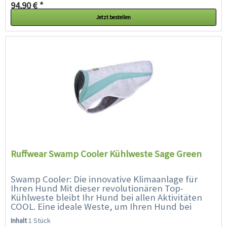
94,90 € *
Jetzt bestellen
Ruffwear Swamp Cooler Kühlweste Sage Green
Swamp Cooler: Die innovative Klimaanlage für
Ihren Hund Mit dieser revolutionären Top-
Kühlweste bleibt Ihr Hund bei allen Aktivitäten
COOL. Eine ideale Weste, um Ihren Hund bei
großer Hitze kühl zu...
Inhalt
1 Stück