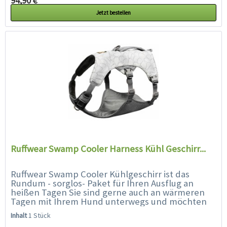
94,90 € *
Jetzt bestellen
Ruffwear Swamp Cooler Harness Kühl Geschirr...
Ruffwear Swamp Cooler Kühlgeschirr ist das
Rundum - sorglos- Paket für Ihren Ausflug an
heißen Tagen Sie sind gerne auch an wärmeren
Tagen mit Ihrem Hund unterwegs und möchten
Ihren Liebling trotzdem vor...
Inhalt
1 Stück