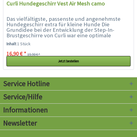
Curli Hundegeschirr Vest Air Mesh camo
Das vielfältigste, passenste und angenehmste
Hundegeschirr extra für kleine Hunde Die
Grundidee bei der Entwicklung der Step-In-
Brustgeschirre von Curli war eine optimale
Passform und eine ideale Ergonomie für die...
Inhalt
1 Stück
16,90 € *
19,90 € *
Jetzt bestellen
Service Hotline
Service/Hilfe
Informationen
Newsletter