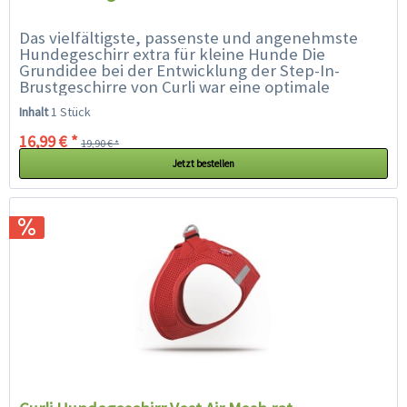
Das vielfältigste, passenste und angenehmste
Hundegeschirr extra für kleine Hunde Die
Grundidee bei der Entwicklung der Step-In-
Brustgeschirre von Curli war eine optimale
Passform und eine ideale Ergonomie für die...
Inhalt
1 Stück
16,99 € *
19,90 € *
Jetzt bestellen