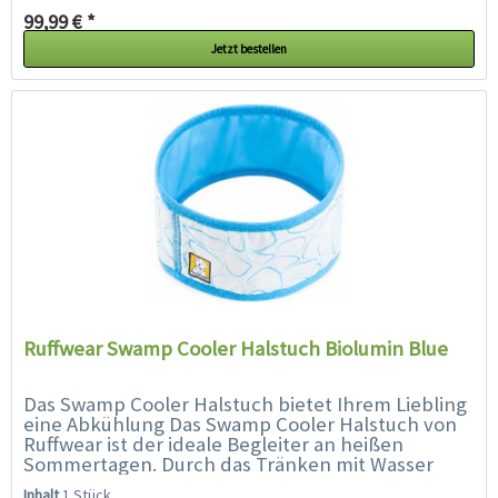
99,99 € *
Jetzt bestellen
Ruffwear Swamp Cooler Halstuch Biolumin Blue
Das Swamp Cooler Halstuch bietet Ihrem Liebling
eine Abkühlung Das Swamp Cooler Halstuch von
Ruffwear ist der ideale Begleiter an heißen
Sommertagen. Durch das Tränken mit Wasser
sorgt es mit Hilfe von Verdunstung...
Inhalt
1 Stück