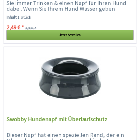
Sie immer Trinken & einen Napf für Ihren Hund
dabei. Wenn Sie Ihrem Hund Wasser geben
möchten, können Sie es einfach in die
Inhalt
1 Stück
integrierte...
2,49 € *
3,99 € *
Jetzt bestellen
Swobby Hundenapf mit Überlaufschutz
Dieser Napf hat einen speziellen Rand, der ein