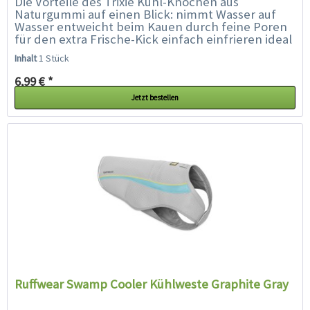
Die Vorteile des Trixie Kühl-Knochen aus
Naturgummi auf einen Blick: nimmt Wasser auf
Wasser entweicht beim Kauen durch feine Poren
für den extra Frische-Kick einfach einfrieren ideal
für Welpen...
Inhalt
1 Stück
6,99 € *
Jetzt bestellen
Ruffwear Swamp Cooler Kühlweste Graphite Gray