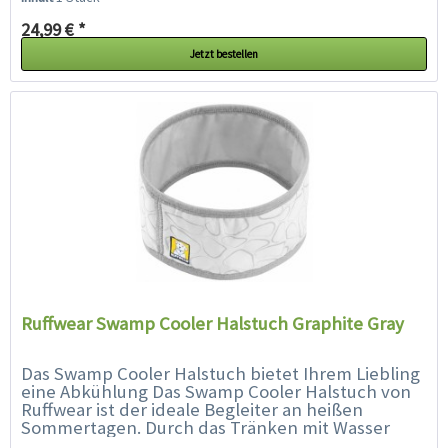
24,99 € *
Jetzt bestellen
Ruffwear Swamp Cooler Halstuch Graphite Gray
Das Swamp Cooler Halstuch bietet Ihrem Liebling
eine Abkühlung Das Swamp Cooler Halstuch von
Ruffwear ist der ideale Begleiter an heißen
Sommertagen. Durch das Tränken mit Wasser
sorgt es mit Hilfe von Verdunstung...