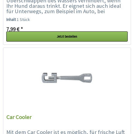
Überschwappen des Wassers verhindert, wenn
Ihr Hund daraus trinkt. Er eignet sich auch ideal
für Unterwegs, zum Beispiel im Auto, bei
Ausstellungen/Wettkämpfen, beim...
Inhalt
1 Stück
7,99 € *
Jetzt bestellen
Car Cooler
Mit dem Car Cooler ist es möglich, für frische Luft