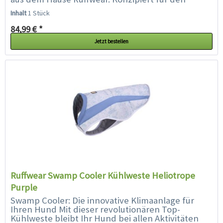
sportlichen Einsatz mit einem...
Inhalt
1 Stück
84,99 € *
Jetzt bestellen
Ruffwear Swamp Cooler Kühlweste Heliotrope
Purple
Swamp Cooler: Die innovative Klimaanlage für
Ihren Hund Mit dieser revolutionären Top-
Kühlweste bleibt Ihr Hund bei allen Aktivitäten