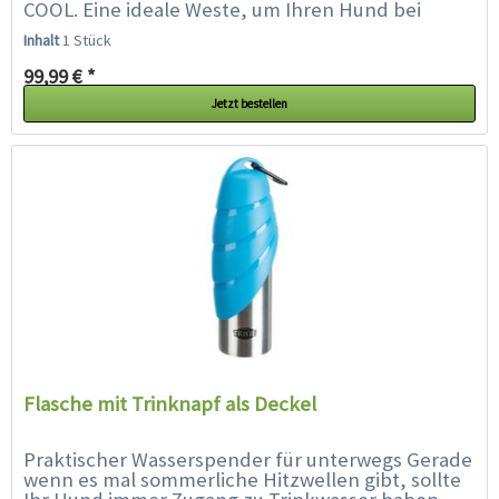
COOL. Eine ideale Weste, um Ihren Hund bei
großer Hitze kühl zu...
Inhalt
1 Stück
99,99 € *
Jetzt bestellen
Flasche mit Trinknapf als Deckel
Praktischer Wasserspender für unterwegs Gerade
wenn es mal sommerliche Hitzwellen gibt, sollte