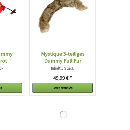
Dummy
Mystique 3-teiliges
rot
Dummy Full Fur
ck
Inhalt
1 Stück
*
49,99 € *
en
Jetzt bestellen