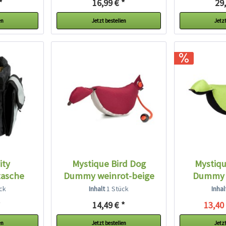
*
16,99 € *
29,
en
Jetzt bestellen
Jetzt
ity
Mystique Bird Dog
Mystiqu
tasche
Dummy weinrot-beige
Dummy 
sc
ck
Inhalt
1 Stück
Inha
*
14,49 € *
13,40 
en
Jetzt bestellen
Jetzt