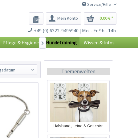
Service/Hilfe
Mein Konto
0,00 € *
+49 (0) 6322-9495940 | Mo. - Fr. 9h - 14h
Pflege & Hygiene
Hundetraining
Wissen & Infos

Themenwelten
Halsband, Leine & Geschirr