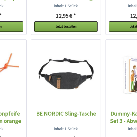
+...
sch
ck
Inhalt
1 Stück
Inha
*
12,95 € *
12,
en
Jetzt bestellen
Jetzt
onpfeife
BE NORDIC Sling-Tasche
Dummy-Kar
cm orange
Set 3 - Abw
ck
Inhalt
1 Stück
Inha