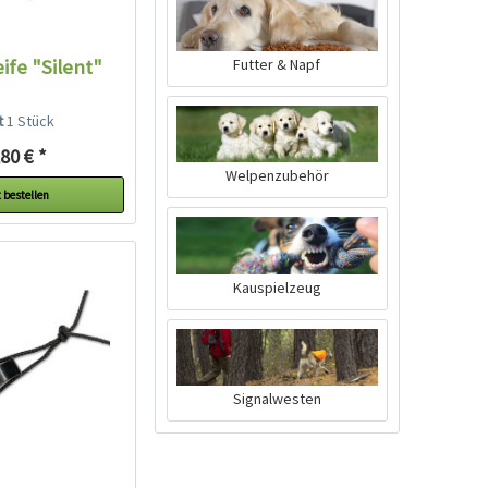
Futter & Napf
ife "Silent"
lt
1 Stück
80 € *
Welpenzubehör
 bestellen
Kauspielzeug
Signalwesten