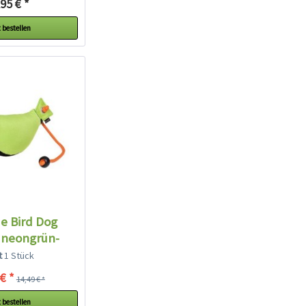
95 € *
 bestellen
e Bird Dog
neongrün-
hwarz
lt
1 Stück
€ *
14,49 € *
 bestellen