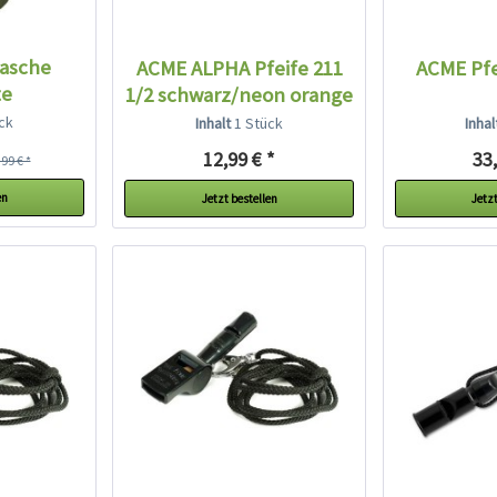
Tasche
ACME ALPHA Pfeife 211
ACME Pfe
te
1/2 schwarz/neon orange
ck
Inhalt
1 Stück
Inha
12,99 € *
33,
99 € *
en
Jetzt bestellen
Jetzt