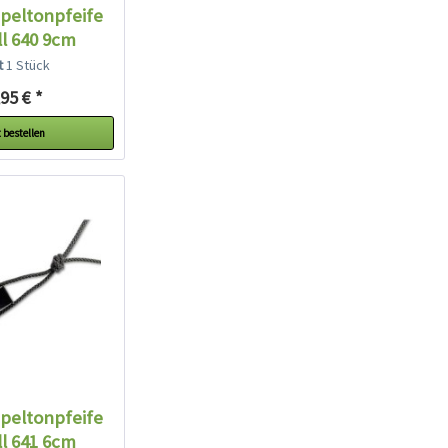
peltonpfeife
ll 640 9cm
warz...
lt
1 Stück
95 € *
 bestellen
peltonpfeife
ll 641 6cm