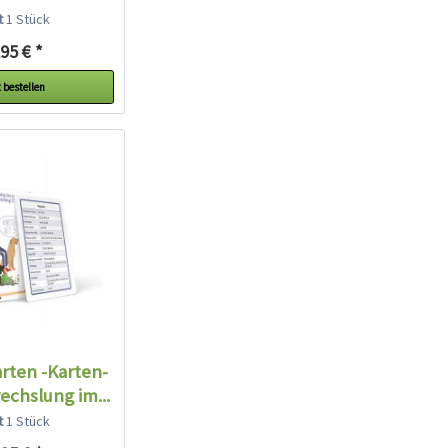
warz...
lt
1 Stück
95 € *
 bestellen
ten -Karten-
echslung im...
lt
1 Stück