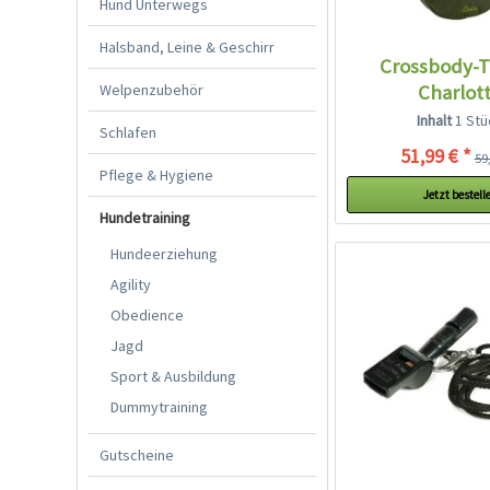
Hund Unterwegs
Halsband, Leine & Geschirr
Crossbody-
Welpenzubehör
Charlot
Inhalt
1 Stü
Schlafen
51,99 € *
59,
Pflege & Hygiene
Jetzt bestell
Hundetraining
Hundeerziehung
Agility
Obedience
Jagd
Sport & Ausbildung
Dummytraining
Gutscheine