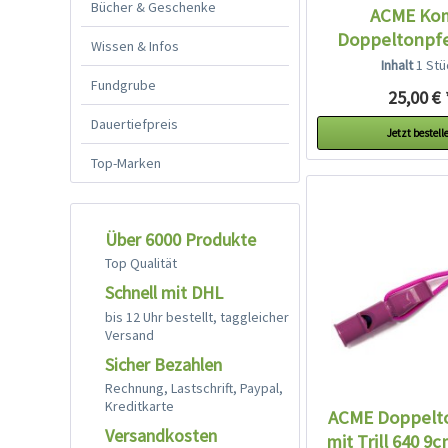
Bücher & Geschenke
ACME Ko
Doppeltonpfe
Wissen & Infos
schwarz +
Inhalt
1 Stü
Fundgrube
25,00 € 
Dauertiefpreis
Jetzt bestell
Top-Marken
Über 6000 Produkte
Top Qualität
Schnell mit DHL
bis 12 Uhr bestellt, taggleicher
Versand
Sicher Bezahlen
Rechnung, Lastschrift, Paypal,
Kreditkarte
ACME Doppelt
Versandkosten
mit Trill 640 9