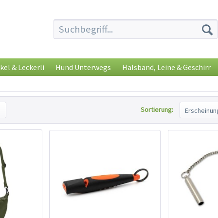
kel & Leckerli
Hund Unterwegs
Halsband, Leine & Geschirr
Sortierung: