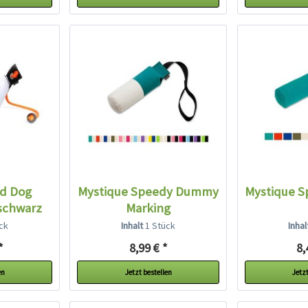
rd Dog
Mystique Speedy Dummy
Mystique 
schwarz
Marking
ck
Inhalt
1 Stück
Inha
*
8,99 € *
8,
en
Jetzt bestellen
Jetzt