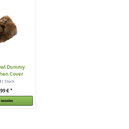
owl Dummy
hen Cover
lt
1 Stück
99 € *
 bestellen