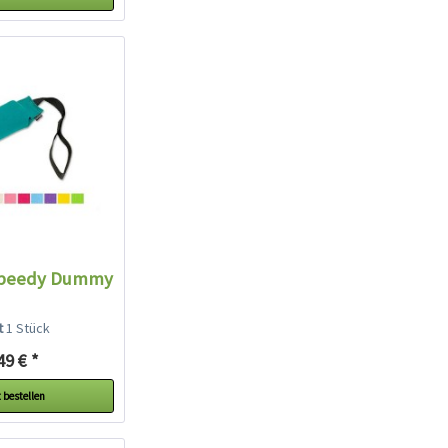
Speedy Dummy
lt
1 Stück
49 € *
 bestellen