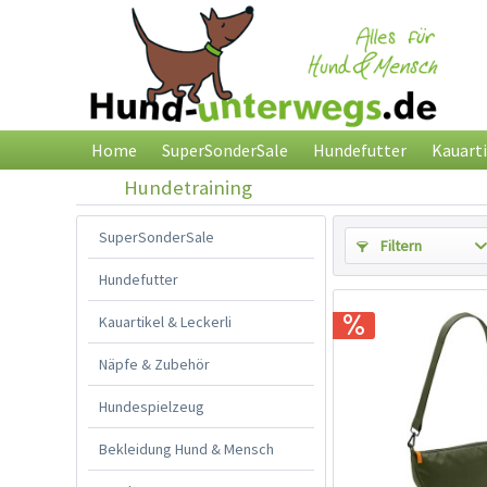
Home
SuperSonderSale
Hundefutter
Kauarti
Hundetraining
SuperSonderSale
Filtern
Hundefutter
Kauartikel & Leckerli
Näpfe & Zubehör
Hundespielzeug
Bekleidung Hund & Mensch