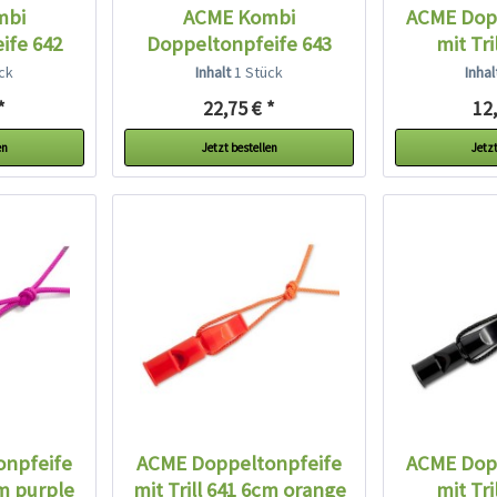
mbi
ACME Kombi
ACME Dop
ife 642
Doppeltonpfeife 643
mit Tri
...
schwarz +...
sch
ck
Inhalt
1 Stück
Inha
*
22,75 € *
12,
en
Jetzt bestellen
Jetzt
onpfeife
ACME Doppeltonpfeife
ACME Dop
cm purple
mit Trill 641 6cm orange
mit Tri