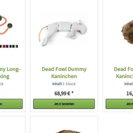
my Long-
Dead Fowl Dummy
Dead F
king
Kaninchen
Kaninc
ck
Inhalt
1 Stück
Inha
*
68,99 € *
16,
en
Jetzt bestellen
Jetzt