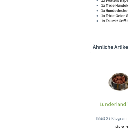
1x Wolters Nap
1x Trixie Hunde
1x Hundedecke 
1x Trixie Geier
1x Tau mit Grif
Ähnliche Artike
Lunderland 
Inhalt
0.8 Kilogra
ab 8,2