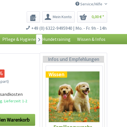
Service/Hilfe
Mein Konto
0,00 € *
+49 (0) 6322-9495940 | Mo. - Fr. 9h - 14h
Pflege & Hygiene
Hundetraining
Wissen & Infos

Familienzuwachs -
Einzug eines Welpen
Infos und Empfehlungen
Wissen
part)
rsandkosten
. Lieferzeit: 1-2
den
Warenkorb
Familienzuwachs -