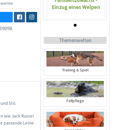
werten
Einzug eines Welpen
39098
Wissen
Themenwelten
Training & Spiel
Familienzuwachs -
Einzug eines Welpen
Fellpflege
nd Stil.
en wie Jack Russel
ine passende Leine