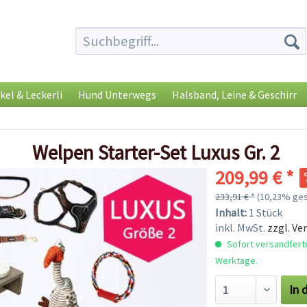
kel & Leckerli
Hund Unterwegs
Halsband, Leine & Geschirr
Welpen Starter-Set Luxus Gr. 2
209,99 € *
233,91 € *
(10,23% ges
Inhalt:
1 Stück
inkl. MwSt.
zzgl. Ve
Sofort versandfertig
Werktage.
In 