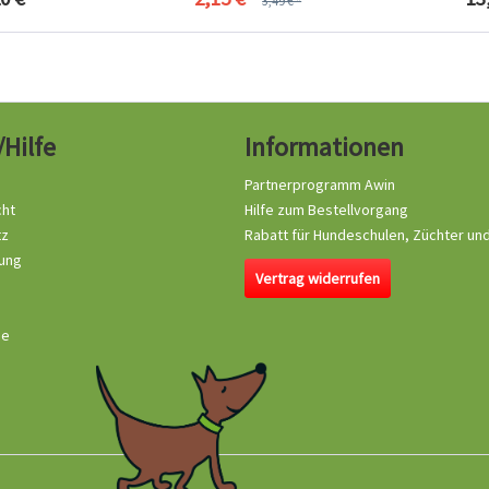
3,49 € *
/Hilfe
Informationen
Partnerprogramm Awin
cht
Hilfe zum Bestellvorgang
tz
Rabatt für Hundeschulen, Züchter un
ung
Vertrag widerrufen
se