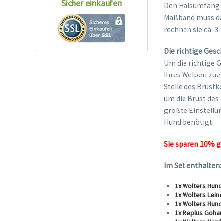
Sicher einkaufen
Den Halsumfang m
Maßband muss dab
rechnen sie ca. 3
Die richtige Gesc
Um die richtige 
Ihres Welpen zue
Stelle des Brustk
um die Brust des
größte Einstellu
Hund benötigt.
Sie sparen 10% g
Im Set enthalten
1x Wolters Hund
1x Wolters Lein
1x Wolters Hund
1x Replus Gohan