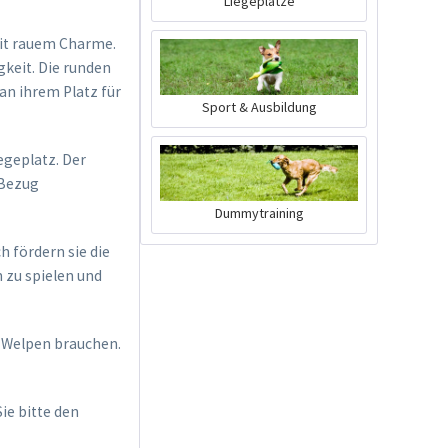
Liegeplätze
mit rauem Charme.
keit. Die runden
 an ihrem Platz für
Sport & Ausbildung
geplatz. Der
-Bezug
Dummytraining
h fördern sie die
n zu spielen und
m Welpen brauchen.
ie bitte den