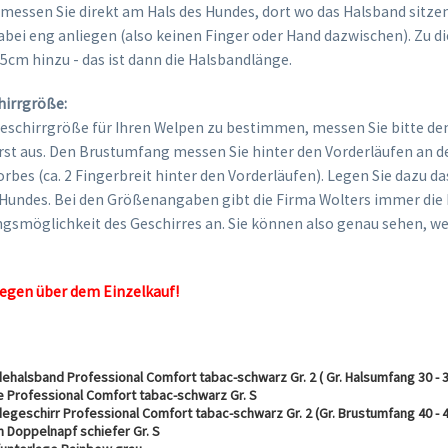
essen Sie direkt am Hals des Hundes, dort wo das Halsband sitzen 
ei eng anliegen (also keinen Finger oder Hand dazwischen). Zu 
-5cm hinzu - das ist dann die Halsbandlänge.
hirrgröße:
Geschirrgröße für Ihren Welpen zu bestimmen, messen Sie bitte d
rst aus. Den Brustumfang messen Sie hinter den Vorderläufen an d
orbes (ca. 2 Fingerbreit hinter den Vorderläufen). Legen Sie dazu 
 Hundes. Bei den Größenangaben gibt die Firma Wolters immer die k
ngsmöglichkeit des Geschirres an. Sie können also genau sehen, we
egen über dem Einzelkauf!
:
ehalsband Professional Comfort tabac-schwarz Gr. 2 ( Gr. Halsumfang 30 - 
e Professional Comfort tabac-schwarz Gr. S
egeschirr Professional Comfort tabac-schwarz Gr. 2 (Gr. Brustumfang 40 - 
 Doppelnapf schiefer Gr. S