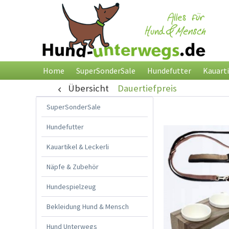
Home
SuperSonderSale
Hundefutter
Kauarti
Übersicht
Dauertiefpreis
SuperSonderSale
Hundefutter
Kauartikel & Leckerli
Näpfe & Zubehör
Hundespielzeug
Bekleidung Hund & Mensch
Hund Unterwegs