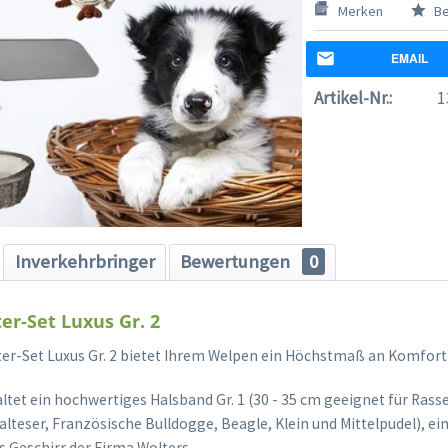
Merken
Be
EMAIL
Artikel-Nr.:
1
Inverkehrbringer
Bewertungen
0
er-Set Luxus Gr. 2
er-Set Luxus Gr. 2 bietet Ihrem Welpen ein Höchstmaß an Komfort u
ltet ein hochwertiges Halsband Gr. 1 (30 - 35 cm geeignet für Rass
Malteser, Französische Bulldogge, Beagle, Klein und Mittelpudel), e
 Geschirr der Firma Wolters.