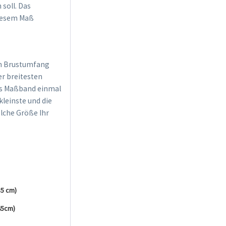
soll. Das
diesem Maß
en Brustumfang
er breitesten
das Maßband einmal
leinste und die
lche Größe Ihr
35 cm)
45cm)