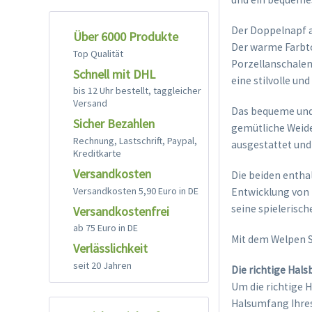
Der Doppelnapf a
Über 6000 Produkte
Der warme Farbto
Top Qualität
Porzellanschalen 
Schnell mit DHL
eine stilvolle un
bis 12 Uhr bestellt, taggleicher
Versand
Das bequeme und 
Sicher Bezahlen
gemütliche Weide
Rechnung, Lastschrift, Paypal,
ausgestattet und
Kreditkarte
Versandkosten
Die beiden enthal
Versandkosten 5,90 Euro in DE
Entwicklung von K
seine spielerisc
Versandkostenfrei
ab 75 Euro in DE
Mit dem Welpen S
Verlässlichkeit
seit 20 Jahren
Die richtige Hal
Um die richtige 
Halsumfang Ihres