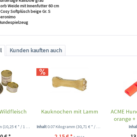
funterlage Rainbow grau
korb Weide mit Innenfutter 60 cm
Cosy Softplüsch beige Gr. S
 Geronimo
f Hundespielzeug
l
Kunden kauften auch
Wildfleisch
Kauknochen mit Lamm
ACME Hund
orange +
g
mm
(10,25 € * / 1 Kilogramm)
Inhalt
0.07 Kilogramm
(30,71 € * / 1 Kilogramm)
Inha
0 € *
2,15 € *
13