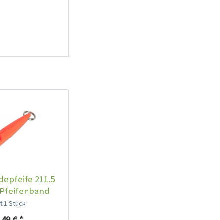
epfeife 211.5
 Pfeifenband
ratis
lt
1 Stück
,49 € *