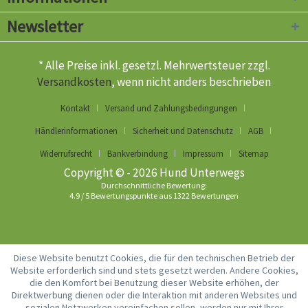
Newsletter
* Alle Preise inkl. gesetzl. Mehrwertsteuer zzgl.
Versandkosten
, wenn nicht anders beschrieben
Kontakt
Versand und Zahlungsbedingungen
Händlerinformationen
Sicherheit und Datenschutz
AGB
Widerrufsrecht
Bankverbindung
Impressum
Sitemap
Copyright © - 2026 Hund Unterwegs
Durchschnittliche Bewertung:
4.9
/
5
Bewertungspunkte aus
1322
Bewertungen
Diese Website benutzt Cookies, die für den technischen Betrieb der
Website erforderlich sind und stets gesetzt werden. Andere Cookies,
die den Komfort bei Benutzung dieser Website erhöhen, der
Direktwerbung dienen oder die Interaktion mit anderen Websites und
sozialen Netzwerken vereinfachen sollen, werden nur mit Ihrer