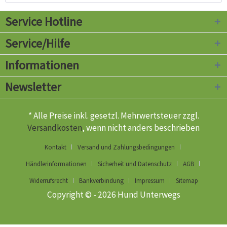
Service Hotline
Service/Hilfe
Informationen
Newsletter
* Alle Preise inkl. gesetzl. Mehrwertsteuer zzgl.
Versandkosten
, wenn nicht anders beschrieben
Kontakt
Versand und Zahlungsbedingungen
Händlerinformationen
Sicherheit und Datenschutz
AGB
Widerrufsrecht
Bankverbindung
Impressum
Sitemap
Copyright © - 2026 Hund Unterwegs