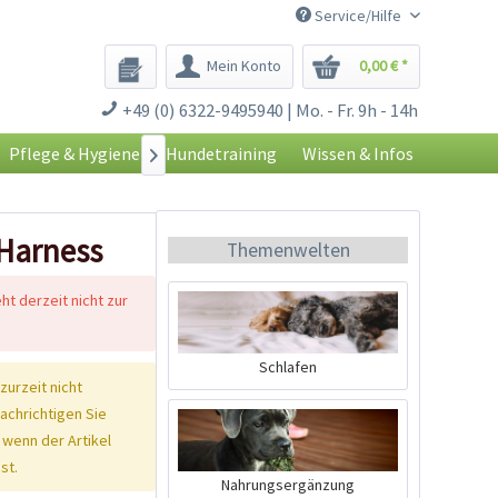
Service/Hilfe
Mein Konto
0,00 € *
+49 (0) 6322-9495940 | Mo. - Fr. 9h - 14h
Pflege & Hygiene
Hundetraining
Wissen & Infos

 Harness
Themenwelten
eht derzeit nicht zur
Schlafen
 zurzeit nicht
nachrichtigen Sie
 wenn der Artikel
st.
Nahrungsergänzung