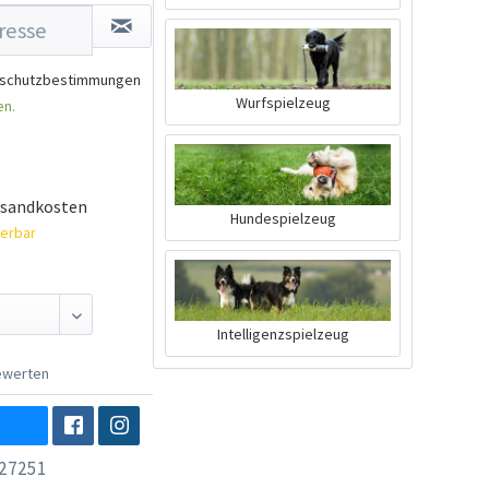
schutzbestimmungen
Wurfspielzeug
en.
rsandkosten
Hundespielzeug
ferbar
Intelligenzspielzeug
werten
27251