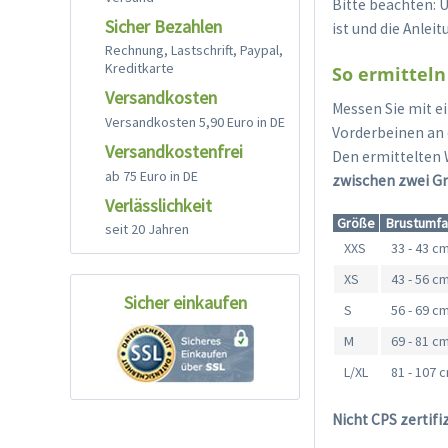
Bitte beachten: 
Sicher Bezahlen
ist und die Anlei
Rechnung, Lastschrift, Paypal,
Kreditkarte
So ermitteln 
Versandkosten
Messen Sie mit e
Versandkosten 5,90 Euro in DE
Vorderbeinen an d
Versandkostenfrei
Den ermittelten 
ab 75 Euro in DE
zwischen zwei Grö
Verlässlichkeit
Größe
Brustumf
seit 20 Jahren
XXS
33 - 43 c
XS
43 - 56 c
Sicher einkaufen
S
56 - 69 c
M
69 - 81 c
L/XL
81 - 107 
Nicht CPS zertifi