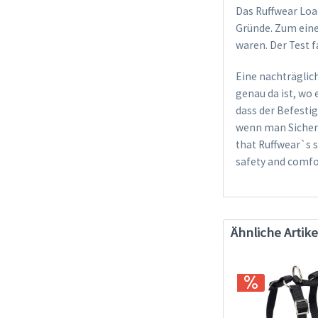
Das Ruffwear Load
Gründe. Zum einen
waren. Der Test f
Eine nachträglic
genau da ist, wo 
dass der Befestig
wenn man Sicherh
that Ruffwear`s 
safety and comfor
Ähnliche Artike