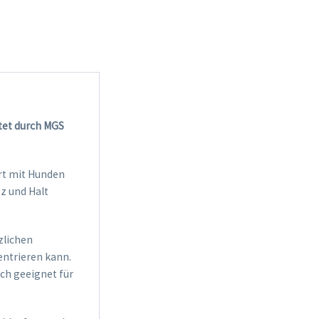
stet durch MGS
hrt mit Hunden
tz und Halt
zlichen
entrieren kann.
ch geeignet für