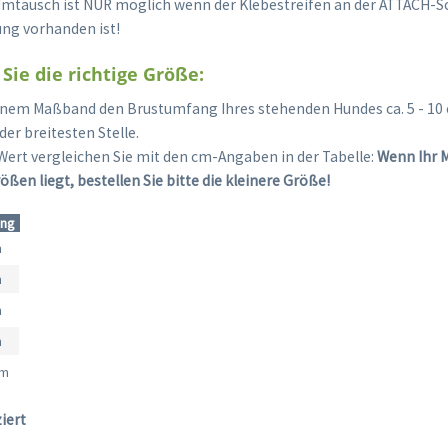
Umtausch ist NUR möglich wenn der Klebestreifen an der ATTACH-Sc
tung vorhanden ist!
Sie die richtige Größe:
inem Maßband den Brustumfang Ihres stehenden Hundes ca. 5 - 10 
er breitesten Stelle.
Wert vergleichen Sie mit den cm-Angaben in der Tabelle:
Wenn Ihr 
ßen liegt, bestellen Sie bitte die kleinere Größe!
ang
m
m
m
m
cm
ziert