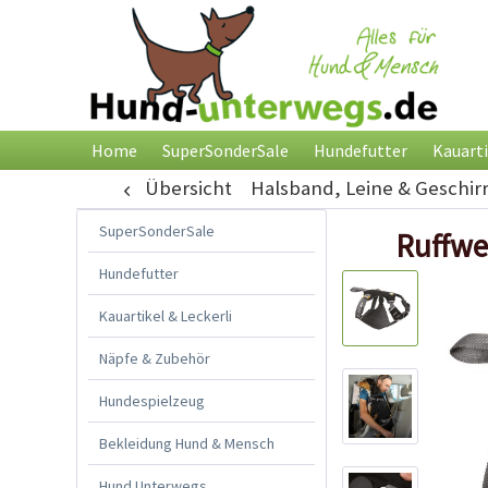
Home
SuperSonderSale
Hundefutter
Kauarti
Übersicht
Halsband, Leine & Geschir
SuperSonderSale
Ruffwe
Hundefutter
Kauartikel & Leckerli
Näpfe & Zubehör
Hundespielzeug
Bekleidung Hund & Mensch
Hund Unterwegs