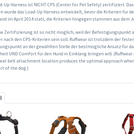
-Up Harness ist NICHT CPS (Center for Pet Sefety) zertifiziert. Da
 wurde das Load-Up Harness entwickelt, bevor die Kriterien für de
and im April 2014 statt, die Kriterien hingegen stammen aus dem Ju
he Zertifizierung ist so nicht möglich, weil der Befestigungspunkt
er nach den CPS-Kriterien sein soll. Ruffwear ist trotzdem der fes
ungspunkt an der gewählten Stelle der bestmögliche Ansatz für das
eit UND Comfort für den Hund in Einklang bringen will. (Ruffwear 
seat belt attachment location produces the optimal approach when
t of the dog.)
l