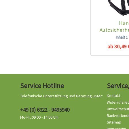
Hun
Autosicherhe
BodyGuard
Inhalt
1
ab 30,49 
Service Hotline
Service
Kontakt
Telefonische Unterstützung und Beratung unter:
Widerrufsre
+49 (0) 6322 - 9495940
Umweltschu
Bankverbind
Mo-Fr, 09:00 - 14:00 Uhr
Sitemap
Impressum