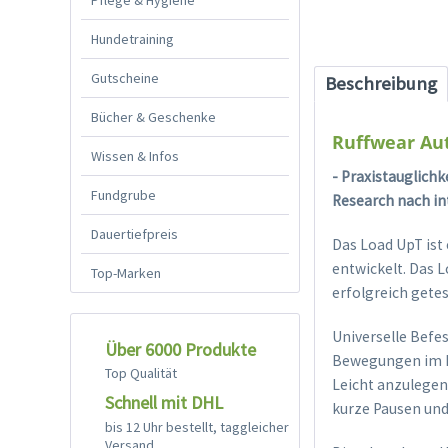
Hundetraining
Gutscheine
Beschreibung
Bücher & Geschenke
Ruffwear Aut
Wissen & Infos
- Praxistauglichk
Fundgrube
Research nach in
Dauertiefpreis
Das Load UpT ist
entwickelt. Das L
Top-Marken
erfolgreich gete
Universelle Befe
Über 6000 Produkte
Bewegungen im Fa
Top Qualität
Leicht anzulegen
Schnell mit DHL
kurze Pausen und
bis 12 Uhr bestellt, taggleicher
Versand