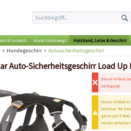
kel & Leckerli
Hund Unterwegs
Halsband, Leine & Geschirr
r
Hundegeschirr
Autosicherheitsgeschirr
ar Auto-Sicherheitsgeschirr Load Up
Dieser Artikel st
Verfügung!
Dieser Artikel ist
lieferbar. Wir be
gerne per E-Mail,
wieder lieferbar i