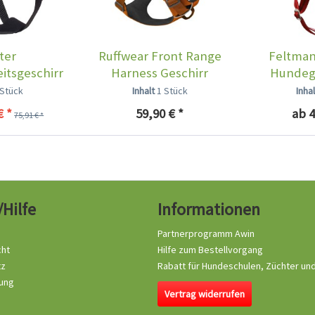
ter
Ruffwear Front Range
Feltma
itsgeschirr
Harness Geschirr
Hundege
 Classic
Campfire...
 Stück
Inhalt
1 Stück
Inha
€ *
59,90 € *
ab 4
75,91 € *
/Hilfe
Informationen
Partnerprogramm Awin
cht
Hilfe zum Bestellvorgang
tz
Rabatt für Hundeschulen, Züchter un
ung
Vertrag widerrufen