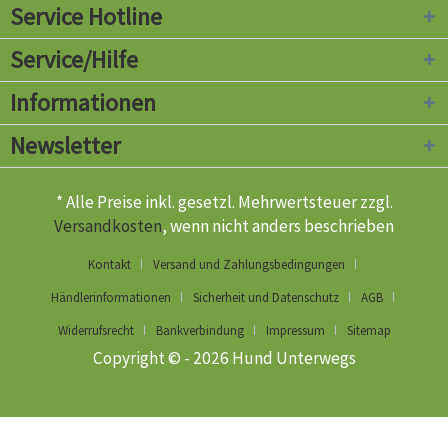
Service Hotline
Service/Hilfe
Informationen
Newsletter
* Alle Preise inkl. gesetzl. Mehrwertsteuer zzgl.
Versandkosten
, wenn nicht anders beschrieben
Kontakt
Versand und Zahlungsbedingungen
Händlerinformationen
Sicherheit und Datenschutz
AGB
Widerrufsrecht
Bankverbindung
Impressum
Sitemap
Copyright © - 2026 Hund Unterwegs