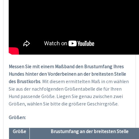
Messen Sie mit einem Maßband den Brustumfang Ihres
Hundes hinter den Vorderbeinen an der breitesten Stelle
des Brustkorbs
. Mit diesem ermittelten Maß in cm wählen
Sie aus der nachfolgenden Größentabelle die für Ihren
Hund passende Größe. Liegen Sie genau zwischen zwei
Größen, wählen Sie bitte die größere Geschirrgröße.
Größen:
Größe
Brustumfang an der breitesten Stelle