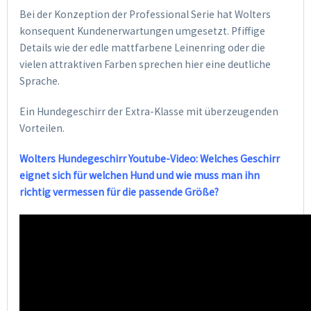
Bei der Konzeption der Professional Serie hat Wolters
konsequent Kundenerwartungen umgesetzt. Pfiffige
Details wie der edle mattfarbene Leinenring oder die
vielen attraktiven Farben sprechen hier eine deutliche
Sprache.
Ein Hundegeschirr der Extra-Klasse mit überzeugenden
Vorteilen.
Wolters Hundegeschirr Youtube-Video: Welches Geschirr
eignet sich für welchen Hund und wie muss man ihn
richtig vermessen für die passende Größe?