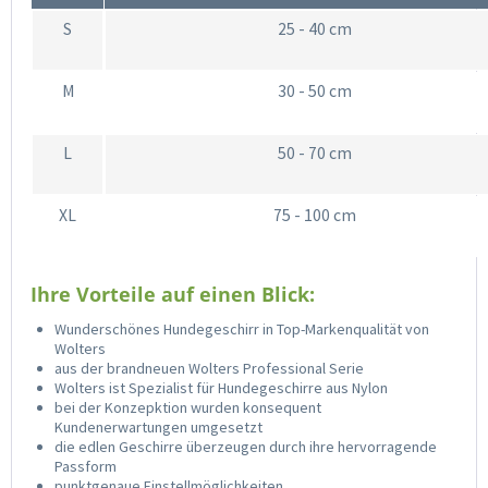
S
25 - 40 cm
M
30 - 50 cm
L
50 - 70 cm
XL
75 - 100 cm
Ihre Vorteile auf einen Blick:
Wunderschönes Hundegeschirr in Top-Markenqualität von
Wolters
aus der brandneuen Wolters Professional Serie
Wolters ist Spezialist für Hundegeschirre aus Nylon
bei der Konzepktion wurden konsequent
Kundenerwartungen umgesetzt
die edlen Geschirre überzeugen durch ihre hervorragende
Passform
punktgenaue Einstellmöglichkeiten