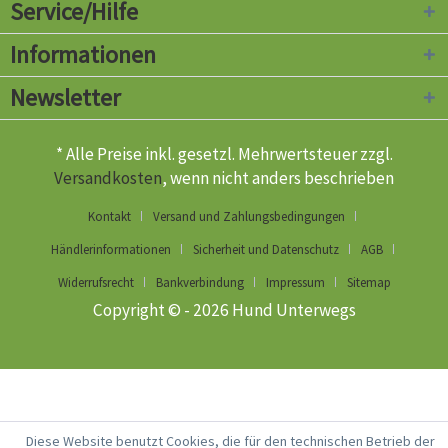
Service/Hilfe
Informationen
Newsletter
* Alle Preise inkl. gesetzl. Mehrwertsteuer zzgl.
Versandkosten
, wenn nicht anders beschrieben
Kontakt
Versand und Zahlungsbedingungen
Händlerinformationen
Sicherheit und Datenschutz
AGB
Widerrufsrecht
Bankverbindung
Impressum
Sitemap
Copyright © - 2026 Hund Unterwegs
Diese Website benutzt Cookies, die für den technischen Betrieb der