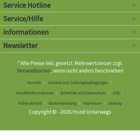
Service Hotline
Service/Hilfe
Informationen
Newsletter
* Alle Preise inkl. gesetzl. Mehrwertsteuer zzgl.
Versandkosten
, wenn nicht anders beschrieben
Kontakt
Versand und Zahlungsbedingungen
Händlerinformationen
Sicherheit und Datenschutz
AGB
Widerrufsrecht
Bankverbindung
Impressum
Sitemap
Copyright © - 2026 Hund Unterwegs