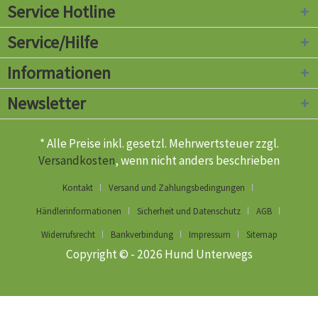
Service Hotline
Service/Hilfe
Informationen
Newsletter
* Alle Preise inkl. gesetzl. Mehrwertsteuer zzgl.
Versandkosten
, wenn nicht anders beschrieben
Kontakt
Versand und Zahlungsbedingungen
Händlerinformationen
Sicherheit und Datenschutz
AGB
Widerrufsrecht
Bankverbindung
Impressum
Sitemap
Copyright © - 2026 Hund Unterwegs