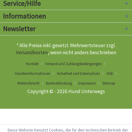
Service/Hilfe
Informationen
Newsletter
* Alle Preise inkl. gesetzl. Mehrwertsteuer zzgl.
Versandkosten
, wenn nicht anders beschrieben
Kontakt
Versand und Zahlungsbedingungen
Händlerinformationen
Sicherheit und Datenschutz
AGB
Widerrufsrecht
Bankverbindung
Impressum
Sitemap
Copyright © - 2026 Hund Unterwegs
Diese Website benutzt Cookies, die für den technischen Betrieb der