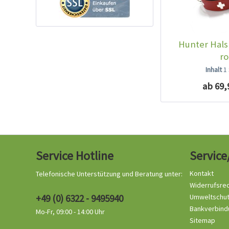
Hunter Hals
ro
Inhalt
1
ab 69,
Service Hotline
Service
Kontakt
Telefonische Unterstützung und Beratung unter:
Widerrufsre
+49 (0) 6322 - 9495940
Umweltschu
Bankverbind
Mo-Fr, 09:00 - 14:00 Uhr
Sitemap