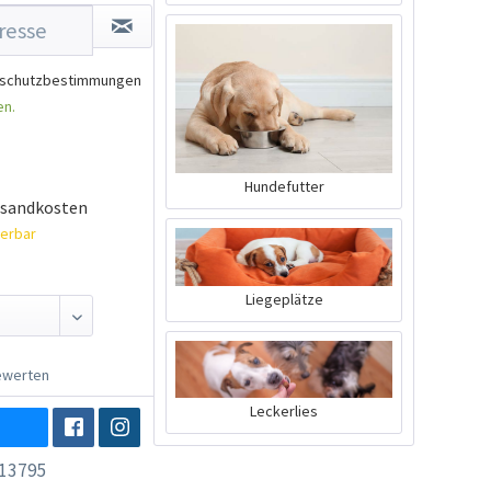
schutzbestimmungen
en.
Hundefutter
rsandkosten
ferbar
Liegeplätze
werten
Leckerlies
13795