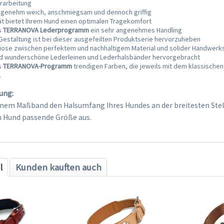
rarbeitung
angenehm weich, anschmiegsam und dennoch griffig
ät bietet Ihrem Hund einen optimalen Tragekomfort
s
TERRANOVA Lederprogramm
ein sehr angenehmes Handling
Gestaltung ist bei dieser ausgefeilten Produktserie hervorzuheben
iose zwischen perfektem und nachhaltigem Material und solider Handwerk
nd wunderschöne Lederleinen und Lederhalsbänder hervorgebracht
s
TERRANOVA-Programm
trendigen Farben, die jeweils mit dem klassische
.
ung:
inem Maßband den Halsumfang Ihres Hundes an der breitesten Stel
en Hund passende Größe aus.
l
Kunden kauften auch