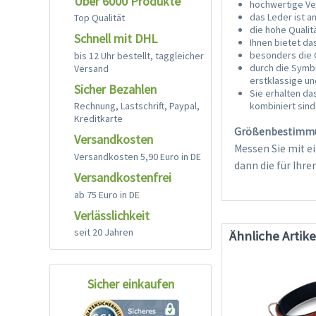
Über 6000 Produkte
hochwertige Ve
das Leder ist 
Top Qualität
die hohe Qualit
Schnell mit DHL
Ihnen bietet da
besonders die 
bis 12 Uhr bestellt, taggleicher
durch die Symb
Versand
erstklassige u
Sicher Bezahlen
Sie erhalten da
kombiniert sind
Rechnung, Lastschrift, Paypal,
Kreditkarte
Größenbestimm
Versandkosten
Messen Sie mit e
Versandkosten 5,90 Euro in DE
dann die für Ihr
Versandkostenfrei
ab 75 Euro in DE
Verlässlichkeit
seit 20 Jahren
Ähnliche Artike
Sicher einkaufen