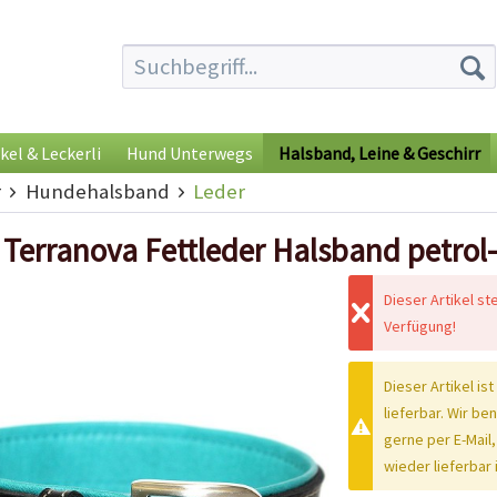
kel & Leckerli
Hund Unterwegs
Halsband, Leine & Geschirr
r
Hundehalsband
Leder
 Terranova Fettleder Halsband petrol
Dieser Artikel st
Verfügung!
Dieser Artikel ist
lieferbar. Wir be
gerne per E-Mail,
wieder lieferbar i