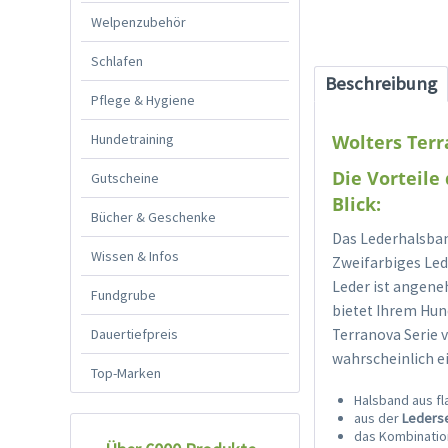
Welpenzubehör
Schlafen
Beschreibung
Pflege & Hygiene
Hundetraining
Wolters Terr
Die Vorteile
Gutscheine
Blick:
Bücher & Geschenke
Das Lederhalsband
Wissen & Infos
Zweifarbiges Led
Leder ist angene
Fundgrube
bietet Ihrem Hun
Dauertiefpreis
Terranova Serie 
wahrscheinlich e
Top-Marken
Halsband aus fl
aus der
Leders
das Kombination