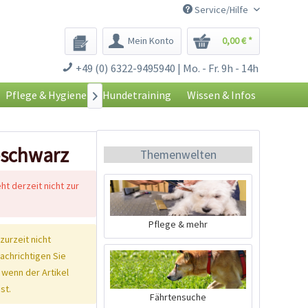
Service/Hilfe
Mein Konto
0,00 € *
+49 (0) 6322-9495940 | Mo. - Fr. 9h - 14h
Pflege & Hygiene
Hundetraining
Wissen & Infos

-schwarz
Themenwelten
eht derzeit nicht zur
Pflege & mehr
 zurzeit nicht
nachrichtigen Sie
 wenn der Artikel
st.
Fährtensuche