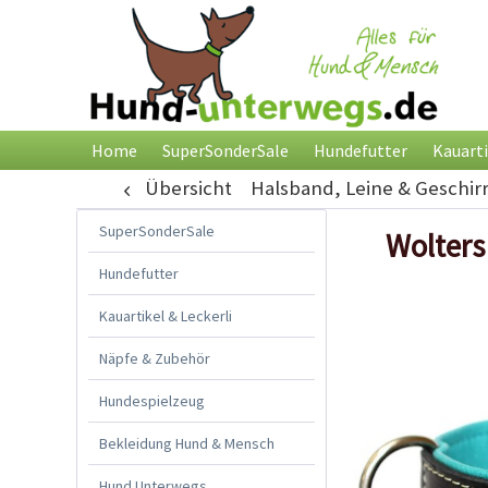
Home
SuperSonderSale
Hundefutter
Kauarti
Übersicht
Halsband, Leine & Geschir
SuperSonderSale
Wolters
Hundefutter
Kauartikel & Leckerli
Näpfe & Zubehör
Hundespielzeug
Bekleidung Hund & Mensch
Hund Unterwegs