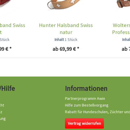
band Swiss
Hunter Halsband Swiss
Wolter
t
natur
Profess
 Stück
Inhalt
1 Stück
Inha
99 € *
ab 69,99 € *
ab 
/Hilfe
Informationen
Partnerprogramm Awin
cht
Hilfe zum Bestellvorgang
tz
Rabatt für Hundeschulen, Züchter un
ung
Vertrag widerrufen