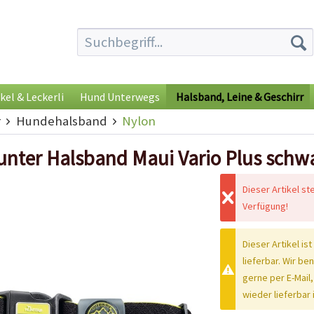
kel & Leckerli
Hund Unterwegs
Halsband, Leine & Geschirr
r
Hundehalsband
Nylon
unter Halsband Maui Vario Plus schw
Dieser Artikel st
Verfügung!
Dieser Artikel ist
lieferbar. Wir be
gerne per E-Mail,
wieder lieferbar i