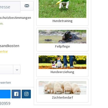
schutzbestimmungen
Hundetraining
en.
rsandkosten
Fellpflege
ferbar
Hundeerziehung
werten
Züchterbedarf
30959