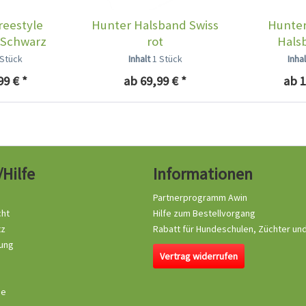
reestyle
Hunter Halsband Swiss
Hunter
 Schwarz
rot
Hals
 Stück
Inhalt
1 Stück
Inha
99 € *
ab 69,99 € *
ab 1
/Hilfe
Informationen
Partnerprogramm Awin
cht
Hilfe zum Bestellvorgang
tz
Rabatt für Hundeschulen, Züchter un
ung
Vertrag widerrufen
se