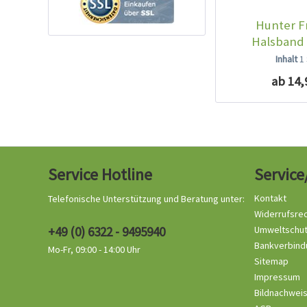
Hunter F
Halsband
Inhalt
1
ab 14,
Service Hotline
Service
Kontakt
Telefonische Unterstützung und Beratung unter:
Widerrufsre
+49 (0) 6322 - 9495940
Umweltschu
Bankverbind
Mo-Fr, 09:00 - 14:00 Uhr
Sitemap
Impressum
Bildnachwei