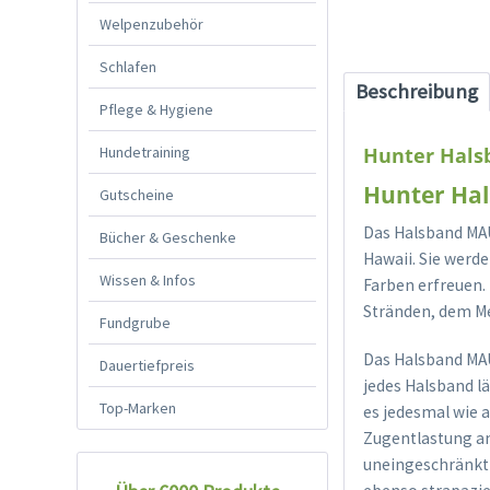
Welpenzubehör
Schlafen
Beschreibung
Pflege & Hygiene
Hundetraining
Hunter Hals
Hunter Hal
Gutscheine
Das Halsband MAU
Bücher & Geschenke
Hawaii. Sie werd
Wissen & Infos
Farben erfreuen. 
Stränden, dem Me
Fundgrube
Das Halsband MAUI
Dauertiefpreis
jedes Halsband lä
Top-Marken
es jedesmal wie 
Zugentlastung an
uneingeschränkt w