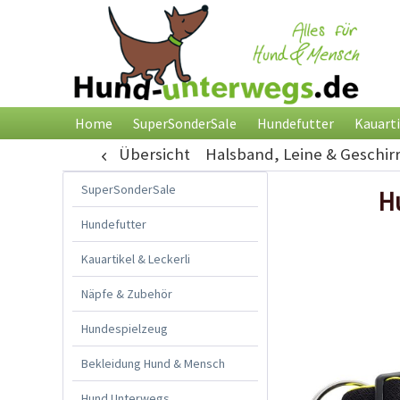
Home
SuperSonderSale
Hundefutter
Kauarti
Übersicht
Halsband, Leine & Geschir
SuperSonderSale
H
Hundefutter
Kauartikel & Leckerli
Näpfe & Zubehör
Hundespielzeug
Bekleidung Hund & Mensch
Hund Unterwegs