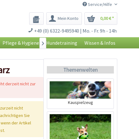
Service/Hilfe
Mein Konto
0,00 € *
+49 (0) 6322-9495940 | Mo. - Fr. 9h - 14h
Pflege & Hygiene
Hundetraining
Wissen & Infos

arz
Themenwelten
eht derzeit nicht zur
Kauspielzeug
 zurzeit nicht
nachrichtigen Sie
 wenn der Artikel
st.