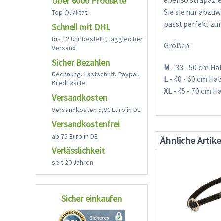
Über 6000 Produkte
ebenso strapazie
Sie sie nur abzu
Top Qualität
passt perfekt zur
Schnell mit DHL
bis 12 Uhr bestellt, taggleicher
Größen:
Versand
Sicher Bezahlen
M
- 33 - 50 cm Ha
Rechnung, Lastschrift, Paypal,
L
- 40 - 60 cm Ha
Kreditkarte
XL
- 45 - 70 cm H
Versandkosten
Versandkosten 5,90 Euro in DE
Versandkostenfrei
ab 75 Euro in DE
Ähnliche Artike
Verlässlichkeit
seit 20 Jahren
Sicher einkaufen