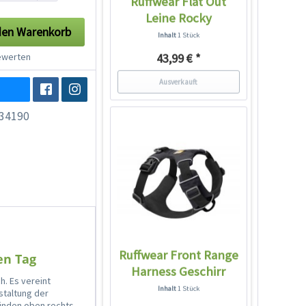
Ruffwear Flat Out
Leine Rocky
den
Warenkorb
Mountains
Inhalt
1 Stück
werten
43,99 € *
Ausverkauft
34190
Ruffwear Front Range
en Tag
Harness Geschirr
h. Es vereint
Twilight...
Inhalt
1 Stück
staltung der
finden oben rechts