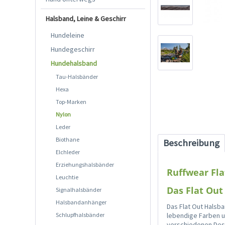
Halsband, Leine & Geschirr
Hundeleine
Hundegeschirr
Hundehalsband
Tau-Halsbänder
Hexa
Top-Marken
Nylon
Leder
Biothane
Beschreibung
Elchleder
Erziehungshalsbänder
Ruffwear Fl
Leuchtie
Das Flat Out
Signalhalsbänder
Halsbandanhänger
Das Flat Out Halsb
Schlupfhalsbänder
lebendige Farben un
verschiedenen Desi