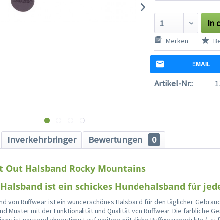
In 
Merken
Be
EMAIL
Artikel-Nr.:
1
Inverkehrbringer
Bewertungen
0
at Out Halsband Rocky Mountains
 Halsband ist ein schickes Hundehalsband für jed
and von Ruffwear ist ein wunderschönes Halsband für den täglichen Gebrauc
d Muster mit der Funktionalität und Qualität von Ruffwear. Die farbliche Ge
gns ist passend abgestimmt auf weitere nützliche Ruffwearprodukte ( zu 