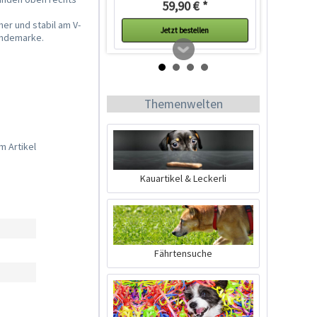
59,90 € *
her und stabil am V-
Jetzt bestellen
Hundemarke.
Themenwelten
m Artikel
Kauartikel & Leckerli
Ruffwear Hi & Light
Harness
Hundegeschirr...
Inhalt
1 Stück
Fährtensuche
54,99 € *
Jetzt bestellen