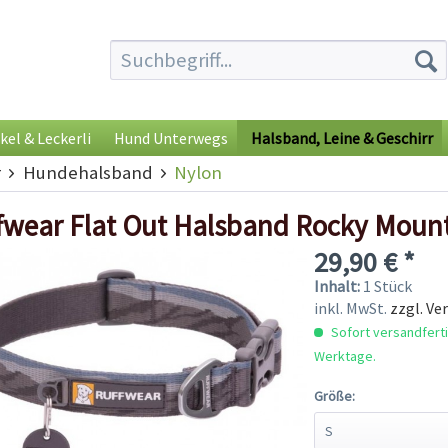
kel & Leckerli
Hund Unterwegs
Halsband, Leine & Geschirr
r
Hundehalsband
Nylon
fwear Flat Out Halsband Rocky Moun
29,90 € *
Inhalt:
1 Stück
inkl. MwSt.
zzgl. Ve
Sofort versandfertig
Werktage.
Größe: