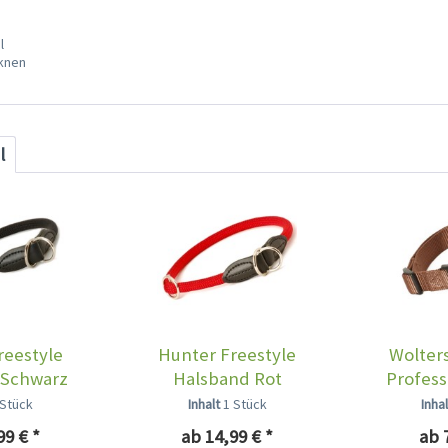
l
cknen
l
reestyle
Hunter Freestyle
Wolter
 Schwarz
Halsband Rot
Profess
 Stück
Inhalt
1 Stück
Inha
99 € *
ab 14,99 € *
ab 