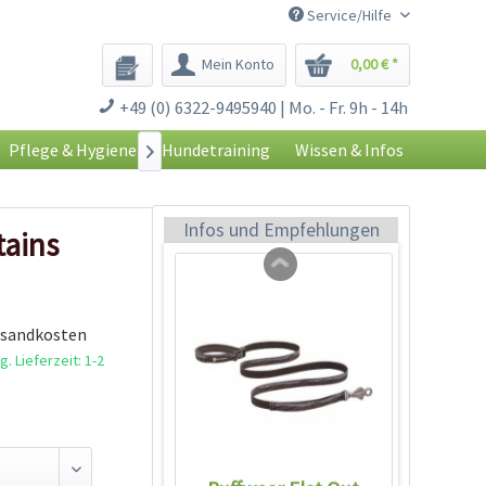
Service/Hilfe
Mein Konto
0,00 € *
Ruffwear Front Range
+49 (0) 6322-9495940 | Mo. - Fr. 9h - 14h
Leine Twilight Gray
Inhalt
1 Stück
Pflege & Hygiene
Hundetraining
Wissen & Infos

32,99 € *
Ausverkauft
Infos und Empfehlungen
tains
rsandkosten
. Lieferzeit: 1-2