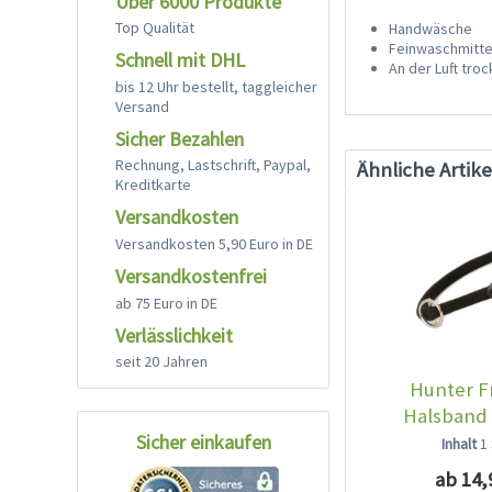
Über 6000 Produkte
Top Qualität
Handwäsche
Feinwaschmitte
Schnell mit DHL
An der Luft tro
bis 12 Uhr bestellt, taggleicher
Versand
Sicher Bezahlen
Rechnung, Lastschrift, Paypal,
Ähnliche Artike
Kreditkarte
Versandkosten
Versandkosten 5,90 Euro in DE
Versandkostenfrei
ab 75 Euro in DE
Verlässlichkeit
seit 20 Jahren
Hunter F
Halsband
Sicher einkaufen
Inhalt
1
ab 14,