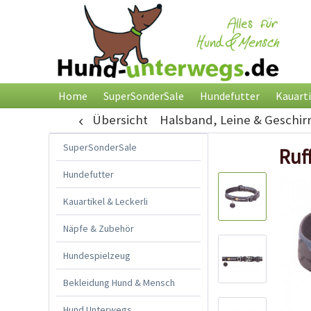
Home
SuperSonderSale
Hundefutter
Kauarti
Übersicht
Halsband, Leine & Geschir
SuperSonderSale
Ruf
Hundefutter
Kauartikel & Leckerli
Näpfe & Zubehör
Hundespielzeug
Bekleidung Hund & Mensch
Hund Unterwegs