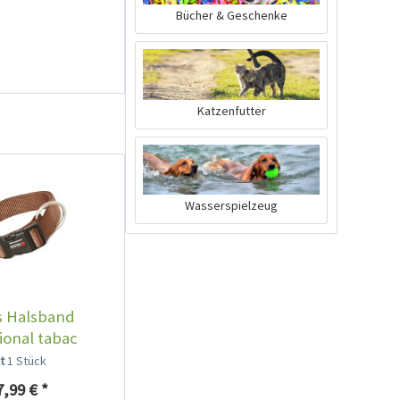
Bücher & Geschenke
Katzenfutter
Ruffwear Web Master
Wasserspielzeug
Harness Twilight Gray
Inhalt
1 Stück
89,90 € *
Jetzt bestellen
s Halsband
ional tabac
lt
1 Stück
7,99 € *