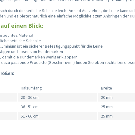
.
sich durch die seitliche Schnalle leicht An-und Ausziehen, die Leine kann sic
den und es bietet natürlich eine einfache Möglichkeit zum Anbringen der 
 auf einen Blick:
arbechtes Material
iche seitliche Schnalle
Aluminium ist ein sicherer Befestigungspunkt für die Leine
stigen und Lösen von Hundemarken
r, damit die Hundemarken weniger klappern
h dazu passende Produkte (Geschirr uvm.) finden Sie oben rechts bei diese
Größen:
Halsumfang
Breite
28 - 36 cm
20 mm
36 - 51 cm
25 mm
51 - 66 cm
25 mm