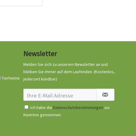
Ruffwear Switchbak
Harness Geschirr
Newsletter
Granite Gray
Inhalt
1 Stück
Melden Sie sich zu unserem Newsletter an und
89,90 € *
bleiben Sie immer auf dem Laufenden.
(Kostenlos,
d Tierheime
jederzeit kündbar)
Jetzt bestellen
Ich habe die
Datenschutzbestimmungen
zur
Kenntnis genommen.