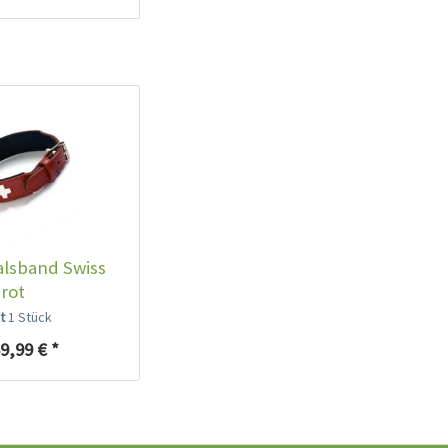
lsband Swiss
rot
lt
1 Stück
9,99 € *