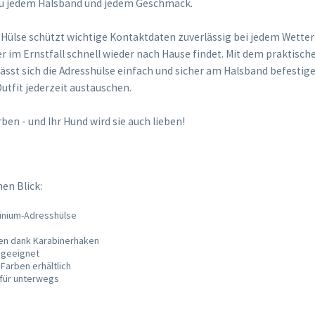
zu jedem Halsband und jedem Geschmack.
 Hülse schützt wichtige Kontaktdaten zuverlässig bei jedem Wetter 
er im Ernstfall schnell wieder nach Hause findet. Mit dem praktisch
ässt sich die Adresshülse einfach und sicher am Halsband befestige
tfit jederzeit austauschen.
rben - und Ihr Hund wird sie auch lieben!
nen Blick:
inium-Adresshülse
en dank Karabinerhaken
 geeignet
Farben erhältlich
t für unterwegs