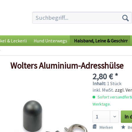
kel & Leckerli
Hund Unterwegs
Halsband, Leine & Geschirr
r
Wolters Aluminium-Adresshülse
2,80 € *
Inhalt:
1 Stück
inkl. MwSt.
zzgl. Ve
Sofort versandfertig
Werktage.
In 
Merken
Be