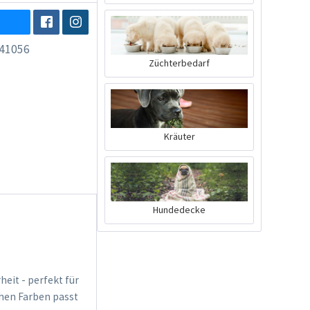
41056
Züchterbedarf
Kräuter
Hundedecke
eit - perfekt für
ichen Farben passt