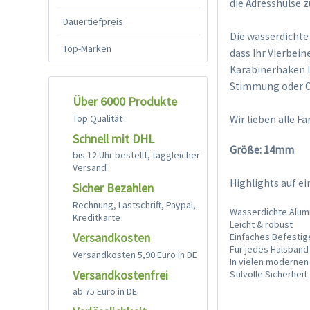
die Adresshülse 
Dauertiefpreis
Die wasserdichte
Top-Marken
dass Ihr Vierbein
Karabinerhaken l
Stimmung oder Ou
Über 6000 Produkte
Top Qualität
Wir lieben alle Fa
Schnell mit DHL
Größe: 14mm
bis 12 Uhr bestellt, taggleicher
Versand
Highlights auf ei
Sicher Bezahlen
Rechnung, Lastschrift, Paypal,
Wasserdichte Alum
Kreditkarte
Leicht & robust
Versandkosten
Einfaches Befestig
Für jedes Halsband
Versandkosten 5,90 Euro in DE
In vielen modernen 
Versandkostenfrei
Stilvolle Sicherhei
ab 75 Euro in DE