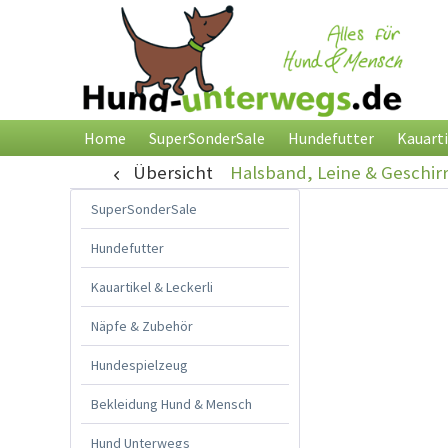
Home
SuperSonderSale
Hundefutter
Kauarti
Übersicht
Halsband, Leine & Geschir
SuperSonderSale
Hundefutter
Kauartikel & Leckerli
Näpfe & Zubehör
Hundespielzeug
Bekleidung Hund & Mensch
Hund Unterwegs