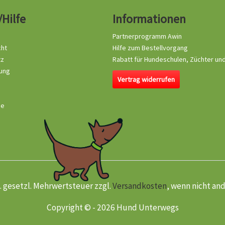
/Hilfe
Informationen
Partnerprogramm Awin
cht
Hilfe zum Bestellvorgang
tz
Rabatt für Hundeschulen, Züchter un
ung
Vertrag widerrufen
se
kl. gesetzl. Mehrwertsteuer zzgl.
Versandkosten
, wenn nicht an
Copyright © - 2026 Hund Unterwegs