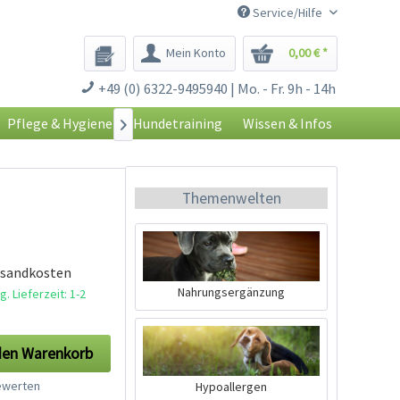
Service/Hilfe
Mein Konto
0,00 € *
+49 (0) 6322-9495940 | Mo. - Fr. 9h - 14h
Pflege & Hygiene
Hundetraining
Wissen & Infos

Themenwelten
rsandkosten
Nahrungsergänzung
. Lieferzeit: 1-2
den
Warenkorb
werten
Hypoallergen