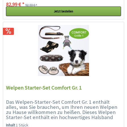
82,99 € *
92,93 € *
Jetzt bestellen
Welpen Starter-Set Comfort Gr. 1
Das Welpen-Starter-Set Comfort Gr. 1 enthält
alles, was Sie brauchen, um Ihren neuen Welpen
zu Hause willkommen zu heißen. Dieses Welpen
Starter-Set enthält ein hochwertiges Halsband
(25 - 30 cm geeignet für...
Inhalt
1 Stück