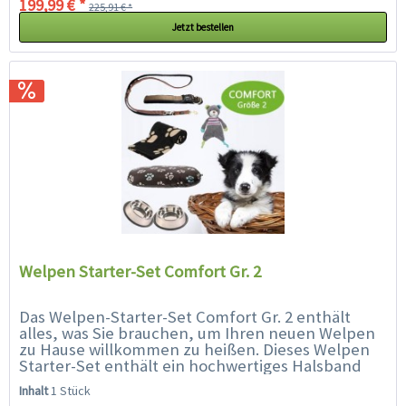
199,99 € *
225,91 € *
Jetzt bestellen
Welpen Starter-Set Comfort Gr. 2
Das Welpen-Starter-Set Comfort Gr. 2 enthält
alles, was Sie brauchen, um Ihren neuen Welpen
zu Hause willkommen zu heißen. Dieses Welpen
Starter-Set enthält ein hochwertiges Halsband
(30 - 35 cm geeignet für...
Inhalt
1 Stück