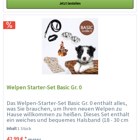
Jetzt bestellen
Welpen Starter-Set Basic Gr. 0
Das Welpen-Starter-Set Basic Gr. 0 enthält alles,
was Sie brauchen, um Ihren neuen Welpen zu
Hause willkommen zu heißen. Dieses Set enthält
ein weiches und bequemes Halsband (18 - 30 cm
geeignet für Rassen wie...
Inhalt
1 Stück
42,99 € *
48,44 € *