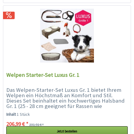
Welpen Starter-Set Luxus Gr. 1
Das Welpen-Starter-Set Luxus Gr. 1 bietet Ihrem
Welpen ein Höchstmaß an Komfort und Stil.
Dieses Set beinhaltet ein hochwertiges Halsband
Gr. 1 (25 - 28 cm geeignet für Rassen wie
Chihuahua, Havaneser, Zwergspitz,...
Inhalt
1 Stück
206,99 € *
231,91 € *
Jetzt bestellen