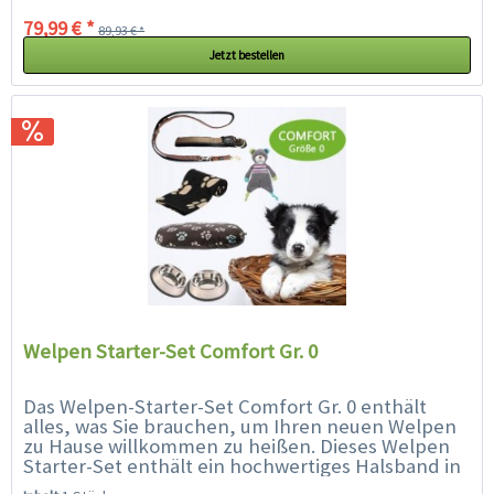
79,99 € *
89,93 € *
Jetzt bestellen
Welpen Starter-Set Comfort Gr. 0
Das Welpen-Starter-Set Comfort Gr. 0 enthält
alles, was Sie brauchen, um Ihren neuen Welpen
zu Hause willkommen zu heißen. Dieses Welpen
Starter-Set enthält ein hochwertiges Halsband in
der Größe 0 (25 -...