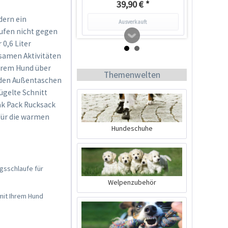
39,90 € *
dern ein
Ausverkauft
ufen nicht gegen
 0,6 Liter
nsamen Aktivitäten
Ihrem Hund über
Themenwelten
iden Außentaschen
ügelte Schnitt
ak Pack Rucksack
 für die warmen
Hundeschuhe
Ruffwear Brush Guard
Brustpolster für
ngsschlaufe für
Geschirre...
Inhalt
1 Stück
Welpenzubehör
38,90 € *
 mit Ihrem Hund
Jetzt bestellen