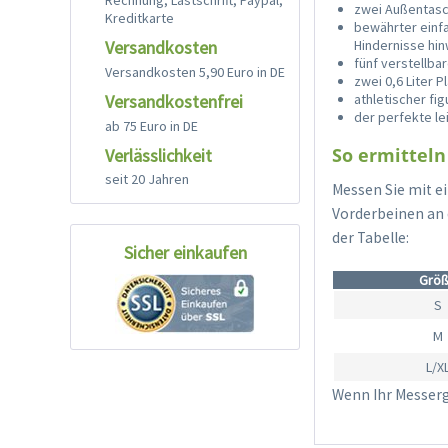
Rechnung, Lastschrift, Paypal,
zwei Außentasch
Kreditkarte
bewährter einfa
Hindernisse hi
Versandkosten
fünf verstellba
Versandkosten 5,90 Euro in DE
zwei 0,6 Liter 
Versandkostenfrei
athletischer fi
der perfekte l
ab 75 Euro in DE
So ermitteln
Verlässlichkeit
seit 20 Jahren
Messen Sie mit e
Vorderbeinen an 
der Tabelle:
Sicher einkaufen
Grö
S
M
L/X
Wenn Ihr Messerg