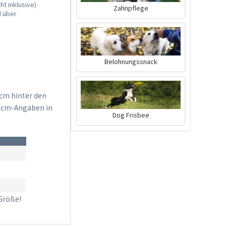
t inklusive)
Zahnpflege
d über
Belohnungssnack
cm hinter den
en cm-Angaben in
Trinkblase für
Dog Frisbee
Singletrak Pack
Inhalt
1 Stück
12,99 € *
Ausverkauft
 Größe!