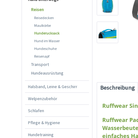
Reisen
Reisedecken
Maulkörbe
Hunderucksack
Hund im Wasser
Hundeschuhe
Reisenapf
Transport
Hundeausrüstung
Halsband, Leine & Geschirr
Beschreibung
Welpenzubehör
Ruffwear Sin
Schlafen
Ruffwear Pac
Pflege & Hygiene
Wasserbeutel
Hundetraining
einfaches Ha