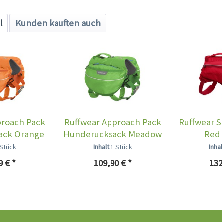
l
Kunden kauften auch
proach Pack
Ruffwear Approach Pack
Ruffwear S
ack Orange
Hunderucksack Meadow
Red 
py
Green
 Stück
Inhalt
1 Stück
Inha
9 € *
109,90 € *
132