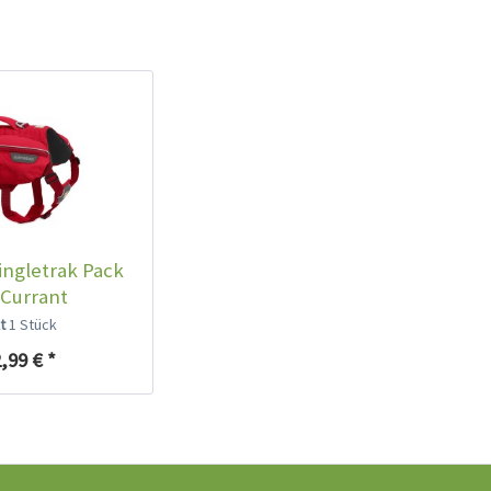
Ruffwear Roamer
Leine Blue Atoll
Inhalt
1 Stück
59,99 € *
ingletrak Pack
Ausverkauft
Currant
lt
1 Stück
,99 € *