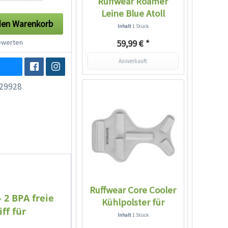
Ruffwear Roamer
Leine Blue Atoll
den
Warenkorb
Inhalt
1 Stück
werten
59,99 € *
Ausverkauft
29928
Ruffwear Core Cooler
 2 BPA freie
Kühlpolster für
ff für
Geschirre...
Inhalt
1 Stück