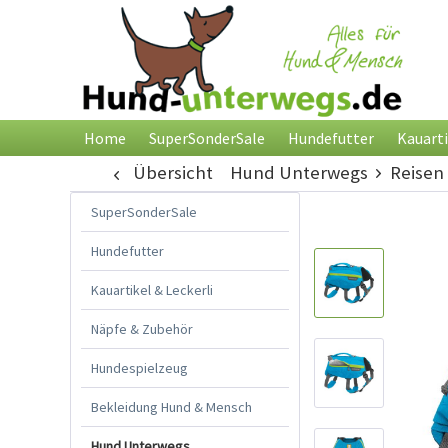
Home
SuperSonderSale
Hundefutter
Kauarti
Übersicht
Hund Unterwegs
Reisen
SuperSonderSale
Hundefutter
Kauartikel & Leckerli
Näpfe & Zubehör
Hundespielzeug
Bekleidung Hund & Mensch
Hund Unterwegs