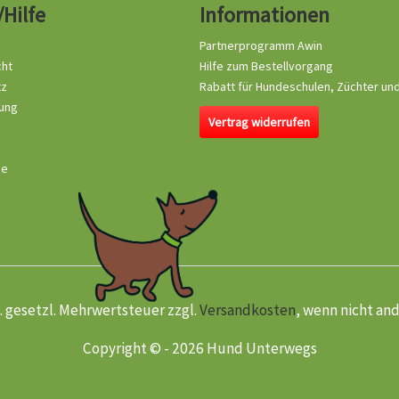
/Hilfe
Informationen
Partnerprogramm Awin
cht
Hilfe zum Bestellvorgang
tz
Rabatt für Hundeschulen, Züchter un
ung
Vertrag widerrufen
se
kl. gesetzl. Mehrwertsteuer zzgl.
Versandkosten
, wenn nicht an
Copyright © - 2026 Hund Unterwegs