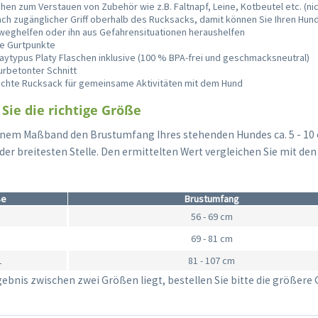
en zum Verstauen von Zubehör wie z.B. Faltnapf, Leine, Kotbeutel etc. (nich
ch zugänglicher Griff oberhalb des Rucksacks, damit können Sie Ihren Hun
nweghelfen oder ihn aus Gefahrensituationen heraushelfen
re Gurtpunkte
Playtypus Platy Flaschen inklusive (100 % BPA-frei und geschmacksneutral)
gurbetonter Schnitt
eichte Rucksack für gemeinsame Aktivitäten mit dem Hund
 Sie die richtige Größe
inem Maßband den Brustumfang Ihres stehenden Hundes ca. 5 - 10 
der breitesten Stelle. Den ermittelten Wert vergleichen Sie mit d
ße
Brustumfang
56 - 69 cm
69 - 81 cm
L
81 - 107 cm
ebnis zwischen zwei Größen liegt, bestellen Sie bitte die größere