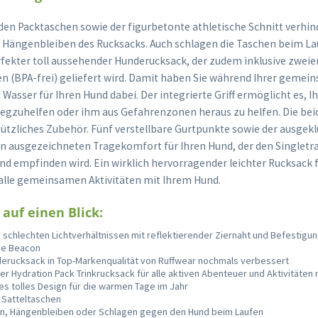
den Packtaschen sowie der figurbetonte athletische Schnitt verhin
 Hängenbleiben des Rucksacks. Auch schlagen die Taschen beim La
fekter toll aussehender Hunderucksack, der zudem inklusive zweier
en (BPA-frei) geliefert wird. Damit haben Sie während Ihrer gemei
asser für Ihren Hund dabei. Der integrierte Griff ermöglicht es, 
egzuhelfen oder ihm aus Gefahrenzonen heraus zu helfen. Die be
nützliches Zubehör. Fünf verstellbare Gurtpunkte sowie der ausgekl
n ausgezeichneten Tragekomfort für Ihren Hund, der den Singletr
rend empfinden wird. Ein wirklich hervorragender leichter Rucksack
 alle gemeinsamen Aktivitäten mit Ihrem Hund.
 auf einen Blick:
i schlechten Lichtverhältnissen mit reflektierender Ziernaht und Befestigu
The Beacon
erucksack in Top-Markenqualität von Ruffwear nochmals verbessert
er Hydration Pack Trinkrucksack für alle aktiven Abenteuer und Aktivitäten
es tolles Design für die warmen Tage im Jahr
 Satteltaschen
en, Hängenbleiben oder Schlagen gegen den Hund beim Laufen