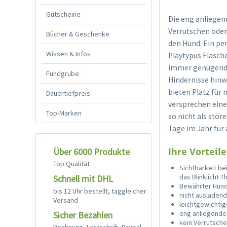
Gutscheine
Die eng anliegen
Verrutschen oder
Bücher & Geschenke
den Hund. Ein per
Wissen & Infos
Playtypus Flasch
immer genügend W
Fundgrube
Hindernisse hinw
bieten Platz für 
Dauertiefpreis
versprechen eine
Top-Marken
so nicht als stö
Tage im Jahr für
Ihre Vorteile
Über 6000 Produkte
Top Qualität
Sichtbarkeit be
das Blinklicht 
Schnell mit DHL
Bewährter Hund
bis 12 Uhr bestellt, taggleicher
nicht ausladend
Versand
leichtgewichtig
eng anliegende
Sicher Bezahlen
kein Verrutsch