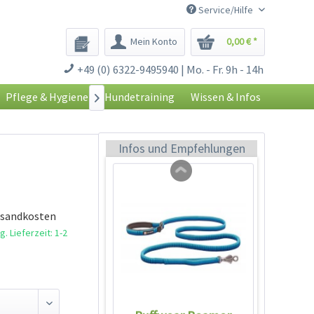
Service/Hilfe
Mein Konto
0,00 € *
Trinkblase für
+49 (0) 6322-9495940 | Mo. - Fr. 9h - 14h
Singletrak Pack
Inhalt
1 Stück
Pflege & Hygiene
Hundetraining
Wissen & Infos

12,99 € *
Ausverkauft
Infos und Empfehlungen
rsandkosten
. Lieferzeit: 1-2