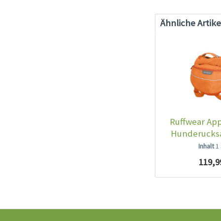
Ähnliche Artike
Ruffwear Ap
Hunderucks
Pop
Inhalt
1
119,9