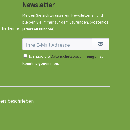
Newsletter
Melden Sie sich zu unserem Newsletter an und
Ruffwear Core Cooler
bleiben Sie immer auf dem Laufenden.
(Kostenlos,
Kühlpolster für
d Tierheime
jederzeit kündbar)
Geschirre...
Inhalt
1 Stück
39,90 € *
Ausverkauft
Ich habe die
Datenschutzbestimmungen
zur
Kenntnis genommen.
ders beschrieben