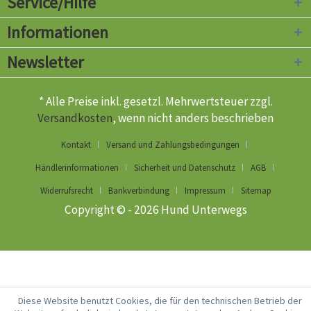
Service/Hilfe
Informationen
Newsletter
* Alle Preise inkl. gesetzl. Mehrwertsteuer zzgl.
Versandkosten
, wenn nicht anders beschrieben
Kontakt
Versand und Zahlungsbedingungen
Händlerinformationen
Sicherheit und Datenschutz
AGB
Widerrufsrecht
Bankverbindung
Impressum
Sitemap
Copyright © - 2026 Hund Unterwegs
Diese Website benutzt Cookies, die für den technischen Betrieb der