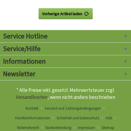
Vorherige Artikel laden
Service Hotline
Service/Hilfe
Informationen
Newsletter
* Alle Preise inkl. gesetzl. Mehrwertsteuer zzgl.
Versandkosten
, wenn nicht anders beschrieben
Kontakt
Versand und Zahlungsbedingungen
Händlerinformationen
Sicherheit und Datenschutz
AGB
Widerrufsrecht
Bankverbindung
Impressum
Sitemap