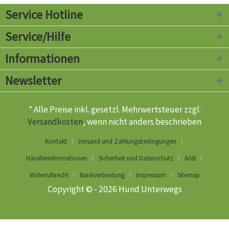
Service Hotline
Service/Hilfe
Informationen
Newsletter
* Alle Preise inkl. gesetzl. Mehrwertsteuer zzgl.
Versandkosten
, wenn nicht anders beschrieben
Kontakt
Versand und Zahlungsbedingungen
Händlerinformationen
Sicherheit und Datenschutz
AGB
Widerrufsrecht
Bankverbindung
Impressum
Sitemap
Copyright © - 2026 Hund Unterwegs