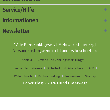
Service/Hilfe
Informationen
Newsletter
* Alle Preise inkl. gesetzl. Mehrwertsteuer zzgl.
Versandkosten
, wenn nicht anders beschrieben
Kontakt
Versand und Zahlungsbedingungen
Händlerinformationen
Sicherheit und Datenschutz
AGB
Widerrufsrecht
Bankverbindung
Impressum
Sitemap
Copyright © - 2026 Hund Unterwegs