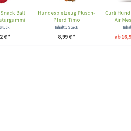
 Snack Ball
Hundespielzeug Plüsch-
Curli Hund
Naturgummi
Pferd Timo
Air Me
 Stück
Inhalt
1 Stück
Inha
2 € *
8,99 € *
ab 16,9