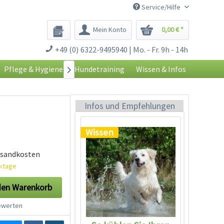
Service/Hilfe
Mein Konto
0,00 € *
+49 (0) 6322-9495940 | Mo. - Fr. 9h - 14h
Pflege & Hygiene
Hundetraining
Wissen & Infos

So kühlen Sie Ihren
Hund richtig...
Infos und Empfehlungen
Wissen
rsandkosten
rktage
den
Warenkorb
werten