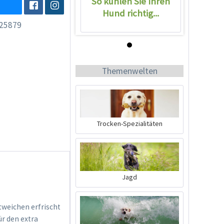
So kühlen Sie Ihren
Hund richtig...
25879
Wissen
Themenwelten
Trocken-Spezialitäten
So kühlen Sie Ihren
Hund richtig...
Jagd
tweichen erfrischt
ür den extra