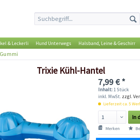
kel & Leckerli
Hund Unterwegs
Halsband, Leine & Geschirr
& Gummi
Trixie Kühl-Hantel
7,99 € *
Inhalt:
1 Stück
inkl. MwSt.
zzgl. Ve
Lieferzeit ca. 5 We
In 
Merken
Be