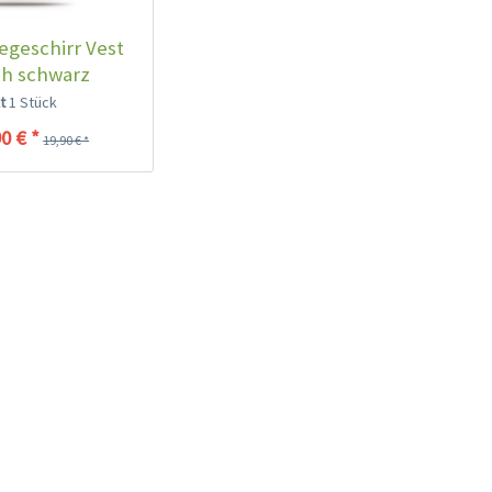
egeschirr Vest
sh schwarz
lt
1 Stück
0 € *
19,90 € *