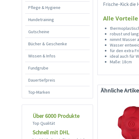
Frische-Kick die 
Pflege & Hygiene
Alle Vorteile
Hundetraining
thermoplastisc
Gutscheine
robust und lang
nimmt Wasser a
Bücher & Geschenke
Wasser entweic
für den extra Fr
Wissen & Infos
ideal auch für
Maße: 18cm
Fundgrube
Dauertiefpreis
Ähnliche Artike
Top-Marken
Über 6000 Produkte
Top Qualität
Schnell mit DHL