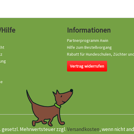
/Hilfe
Informationen
Partnerprogramm Awin
cht
Hilfe zum Bestellvorgang
tz
Rabatt für Hundeschulen, Züchter un
ung
Vertrag widerrufen
se
kl. gesetzl. Mehrwertsteuer zzgl.
Versandkosten
, wenn nicht an