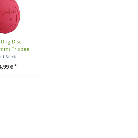
e Dog Disc
mmi Frisbee
lt
1 Stück
4,99 € *