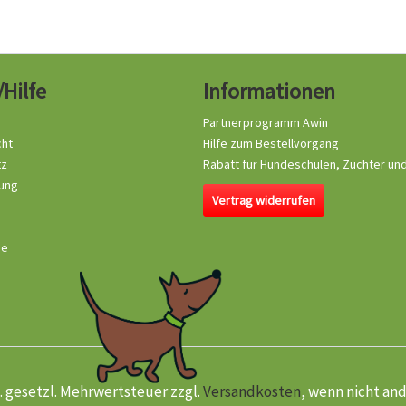
/Hilfe
Informationen
Partnerprogramm Awin
cht
Hilfe zum Bestellvorgang
tz
Rabatt für Hundeschulen, Züchter un
ung
Vertrag widerrufen
se
kl. gesetzl. Mehrwertsteuer zzgl.
Versandkosten
, wenn nicht an