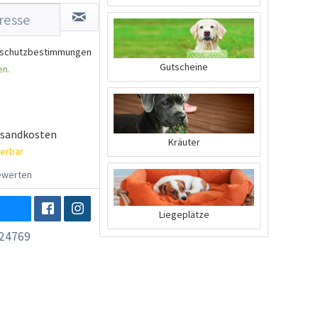
schutzbestimmungen
Gutscheine
en.
rsandkosten
Kräuter
ferbar
werten
Liegeplätze
24769