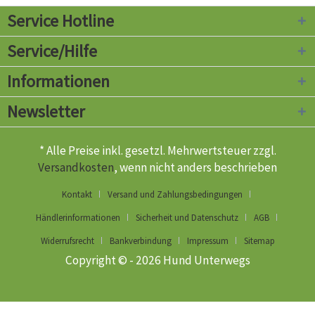
Service Hotline
Service/Hilfe
Informationen
Newsletter
* Alle Preise inkl. gesetzl. Mehrwertsteuer zzgl.
Versandkosten
, wenn nicht anders beschrieben
Kontakt
Versand und Zahlungsbedingungen
Händlerinformationen
Sicherheit und Datenschutz
AGB
Widerrufsrecht
Bankverbindung
Impressum
Sitemap
Copyright © - 2026 Hund Unterwegs