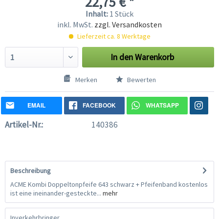
22,75 € *
Inhalt:
1 Stück
inkl. MwSt.
zzgl. Versandkosten
Lieferzeit ca. 8 Werktage
In den
Warenkorb
Merken
Bewerten
EMAIL
FACEBOOK
WHATSAPP
Artikel-Nr.:
140386
Beschreibung
ACME Kombi Doppeltonpfeife 643 schwarz + Pfeifenband kostenlos
ist eine ineinander-gesteckte...
mehr
Inverkehrbringer