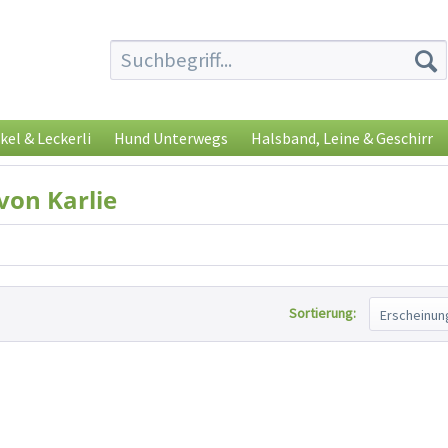
kel & Leckerli
Hund Unterwegs
Halsband, Leine & Geschirr
von Karlie
Sortierung: