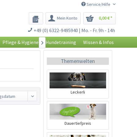
Service/Hilfe
Mein Konto
0,00 € *
+49 (0) 6322-9495940 | Mo. - Fr. 9h - 14h
Pflege & Hygiene
Hundetraining
Wissen & Infos

Themenwelten
Leckerli
Dauertiefpreis