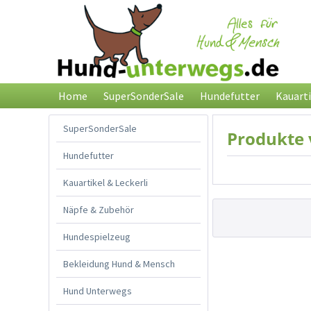
Home
SuperSonderSale
Hundefutter
Kauarti
SuperSonderSale
Produkte 
Hundefutter
Kauartikel & Leckerli
Näpfe & Zubehör
Hundespielzeug
Bekleidung Hund & Mensch
Hund Unterwegs