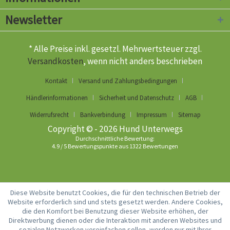
Newsletter
* Alle Preise inkl. gesetzl. Mehrwertsteuer zzgl.
Versandkosten
, wenn nicht anders beschrieben
Kontakt
Versand und Zahlungsbedingungen
Händlerinformationen
Sicherheit und Datenschutz
AGB
Widerrufsrecht
Bankverbindung
Impressum
Sitemap
Copyright © - 2026 Hund Unterwegs
Durchschnittliche Bewertung:
4.9
/
5
Bewertungspunkte aus
1322
Bewertungen
Diese Website benutzt Cookies, die für den technischen Betrieb der
Website erforderlich sind und stets gesetzt werden. Andere Cookies,
die den Komfort bei Benutzung dieser Website erhöhen, der
Direktwerbung dienen oder die Interaktion mit anderen Websites und
sozialen Netzwerken vereinfachen sollen, werden nur mit Ihrer