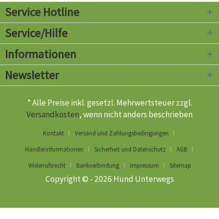
Service Hotline
Service/Hilfe
Informationen
Newsletter
* Alle Preise inkl. gesetzl. Mehrwertsteuer zzgl.
Versandkosten
, wenn nicht anders beschrieben
Kontakt
Versand und Zahlungsbedingungen
Händlerinformationen
Sicherheit und Datenschutz
AGB
Widerrufsrecht
Bankverbindung
Impressum
Sitemap
Copyright © - 2026 Hund Unterwegs