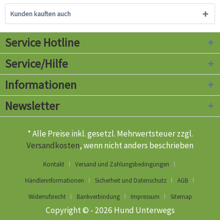
Kunden kauften auch
Service Hotline
Service/Hilfe
Informationen
Newsletter
* Alle Preise inkl. gesetzl. Mehrwertsteuer zzgl.
Versandkosten
, wenn nicht anders beschrieben
Kontakt
Versand und Zahlungsbedingungen
Händlerinformationen
Sicherheit und Datenschutz
AGB
Widerrufsrecht
Bankverbindung
Impressum
Sitemap
Copyright © - 2026 Hund Unterwegs