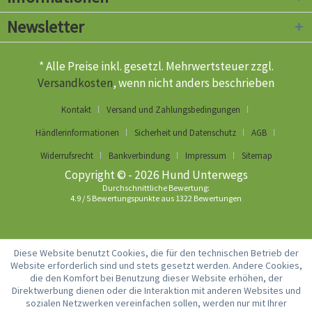
Newsletter
* Alle Preise inkl. gesetzl. Mehrwertsteuer zzgl.
Versandkosten
, wenn nicht anders beschrieben
Kontakt
Versand und Zahlungsbedingungen
Händlerinformationen
Sicherheit und Datenschutz
AGB
Widerrufsrecht
Bankverbindung
Impressum
Sitemap
Copyright © - 2026 Hund Unterwegs
Durchschnittliche Bewertung:
4.9
/
5
Bewertungspunkte aus
1322
Bewertungen
Diese Website benutzt Cookies, die für den technischen Betrieb der
Website erforderlich sind und stets gesetzt werden. Andere Cookies,
die den Komfort bei Benutzung dieser Website erhöhen, der
Direktwerbung dienen oder die Interaktion mit anderen Websites und
sozialen Netzwerken vereinfachen sollen, werden nur mit Ihrer