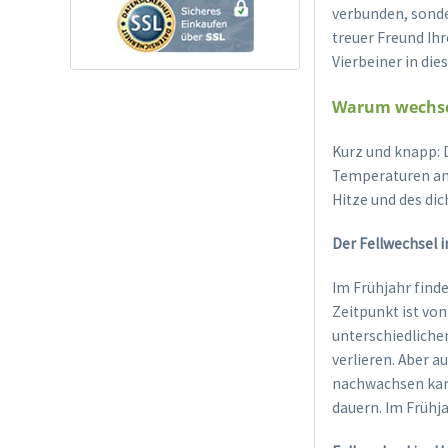
verbunden, sonder
treuer Freund Ihr
Vierbeiner in die
Warum wechsel
Kurz und knapp: D
Temperaturen anz
Hitze und des dic
Der Fellwechsel 
Im Frühjahr find
Zeitpunkt ist vo
unterschiedlichen
verlieren. Aber a
nachwachsen kan
dauern. Im Frühja