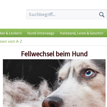
kel & Leckerli
Hund Unterwegs
Halsband, Leine & Geschirr
sen von A-Z
Fellwechsel beim Hund