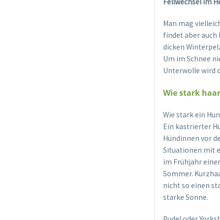
Fellwechsel im H
Man mag vielleich
findet aber auch 
dicken Winterpel
Um im Schnee nic
Unterwolle wird d
Wie stark haa
Wie stark ein Hu
Ein kastrierter H
Hündinnen vor der
Situationen mit 
im Frühjahr eine
Sommer. Kurzhaar
nicht so einen st
starke Sonne.
Pudel oder Yorksh