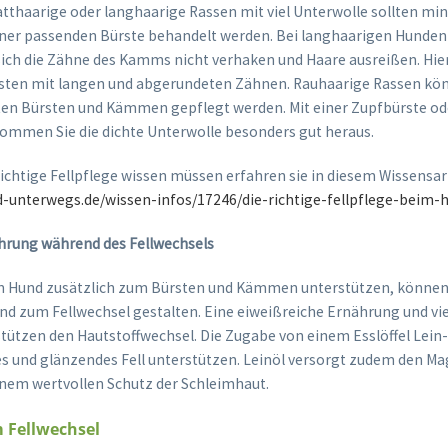
atthaarige oder langhaarige Rassen mit viel Unterwolle sollten mi
ner passenden Bürste behandelt werden. Bei langhaarigen Hunden
sich die Zähne des Kamms nicht verhaken und Haare ausreißen. Hier
ten mit langen und abgerundeten Zähnen. Rauhaarige Rassen kö
ten Bürsten und Kämmen gepflegt werden. Mit einer Zupfbürste o
mmen Sie die dichte Unterwolle besonders gut heraus.
richtige Fellpflege wissen müssen erfahren sie in diesem Wissensar
-unterwegs.de/wissen-infos/17246/die-richtige-fellpflege-beim
ährung während des Fellwechsels
n Hund zusätzlich zum Bürsten und Kämmen unterstützen, können 
d zum Fellwechsel gestalten. Eine eiweißreiche Ernährung und vie
tützen den Hautstoffwechsel. Die Zugabe von einem Esslöffel Lein-
s und glänzendes Fell unterstützen. Leinöl versorgt zudem den M
nem wertvollen Schutz der Schleimhaut.
 Fellwechsel