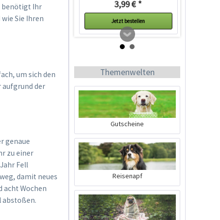
3,99 € *
 benötigt Ihr
 wie Sie Ihren
Jetzt bestellen
Themenwelten
fach, um sich den
r aufgrund der
Gutscheine
er genaue
Fellpflege-
r zu einer
Handschuh mit
Jahr Fell
Metallborsten
Inhalt
1 Stück
Reisenapf
s weg, damit neues
6,25 € *
d acht Wochen
9,99 € *
ll abstoßen.
Jetzt bestellen