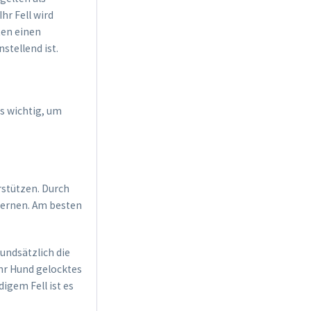
hr Fell wird
ten einen
stellend ist.
Trixie Kamm mit
s wichtig, um
Holzgriff
Inhalt
1 Stück
3,99 € *
Jetzt bestellen
rstützen. Durch
tfernen. Am besten
rundsätzlich die
Ihr Hund gelocktes
digem Fell ist es