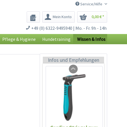
Service/Hilfe
Mein Konto
0,00 € *
Fellpflege-
+49 (0) 6322-9495940 | Mo. - Fr. 9h - 14h
Handschuh mit
Metallborsten
Inhalt
1 Stück
Pflege & Hygiene
Hundetraining
Wissen & Infos
6,25 € *
9,99 € *
Jetzt bestellen
Infos und Empfehlungen