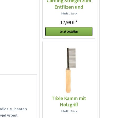
Carding Striegel zum
Entfilzen und
Ausdünnen...
Inhalt
1 Stück
17,99 € *
Jetzt bestellen
Trixie Kamm mit
Holzgriff
ndlos zu haaren
Inhalt
1 Stück
viel Arbeit