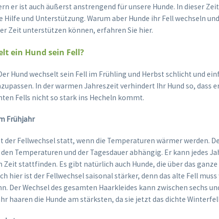
n er ist auch äußerst anstrengend für unsere Hunde. In dieser Zeit
e Hilfe und Unterstützung. Warum aber Hunde ihr Fell wechseln und
ser Zeit unterstützen können, erfahren Sie hier.
t ein Hund sein Fell?
er Hund wechselt sein Fell im Frühling und Herbst schlicht und ein
upassen. In der warmen Jahreszeit verhindert Ihr Hund so, dass e
hten Fells nicht so stark ins Hecheln kommt.
im Frühjahr
et der Fellwechsel statt, wenn die Temperaturen wärmer werden. D
n den Temperaturen und der Tagesdauer abhängig. Er kann jedes Jah
 Zeit stattfinden. Es gibt natürlich auch Hunde, die über das ganze 
uch hier ist der Fellwechsel saisonal stärker, denn das alte Fell mus
n. Der Wechsel des gesamten Haarkleides kann zwischen sechs un
hr haaren die Hunde am stärksten, da sie jetzt das dichte Winterfe