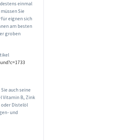
ndestens einmal
 müssen Sie
für eignen sich
nnen am besten
der groben
tikel
-hund?c=1733
Sie auch seine
l Vitamin B, Zink
 oder Distelöl
agen- und