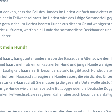
erbst
t denken, dass das Fell des Hundes im Herbst einfach nur dichter w
hier ein Fellwechsel statt. Im Herbst wird das luftige Sommerfell
z getauscht. Im Herbst haaren Hunde aus diesem Grund weniger star
ht zu frieren, werfen die Hunde das sommerliche Deckhaar ab und
ichter.
rt mein Hund?
nd haart, hängt unter anderem von der Rasse, dem Alter sowie dem
und haart mehr als ein unkastrierter Hund und junge Hunde weniger 
 Läufigkeit haaren z. B. besonders stark. Es gibt auch Hunde, die a
erhöhtem Haarausfall reagieren. Hunderassen, die ein dichtes Unte
n starken Haarausfall. Sie müssen ja die gesamte Unterwolle absto
ige Hunde wie die französische Bulldogge oder die Deutsche Do
arken Fellwechsel, sie reagieren daher aber auch besonders anfällig
ire Terrier gehören zu den Rassen, die überhaupt nicht haaren. Sie 