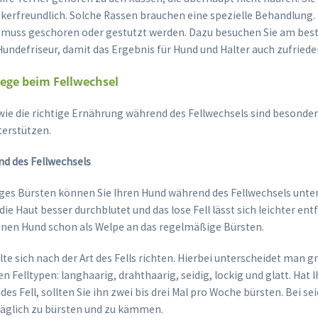
kerfreundlich. Solche Rassen brauchen eine spezielle Behandlung. I
 muss geschoren oder gestutzt werden. Dazu besuchen Sie am bes
undefriseur, damit das Ergebnis für Hund und Halter auch zufrieden
flege beim Fellwechsel
owie die richtige Ernährung während des Fellwechsels sind besonder
terstützen.
nd des Fellwechsels
es Bürsten können Sie Ihren Hund während des Fellwechsels unte
die Haut besser durchblutet und das lose Fell lässt sich leichter en
nen Hund schon als Welpe an das regelmäßige Bürsten.
llte sich nach der Art des Fells richten. Hierbei unterscheidet man g
n Felltypen: langhaarig, drahthaarig, seidig, lockig und glatt. Hat 
es Fell, sollten Sie ihn zwei bis drei Mal pro Woche bürsten. Bei sei
täglich zu bürsten und zu kämmen.