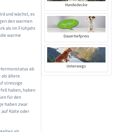
Hundedecke
ird und wächst, es
 gegen den warmen
k als im Frühjahr.
 die warme
Dauertiefpreis
Carding Striegel zum
Unterwegs
 Hormonstatus ab.
Entfilzen und
als ältere.
Ausdünnen...
Inhalt
1 Stück
uf stressige
17,99 € *
rfell haben, haben
ßen für den
Jetzt bestellen
gge haben zwar
 auf Kälte oder
gelten als