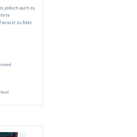
es jedoch auch zu
ehrte
Tierarzt zu Rate
m Hund
chsel