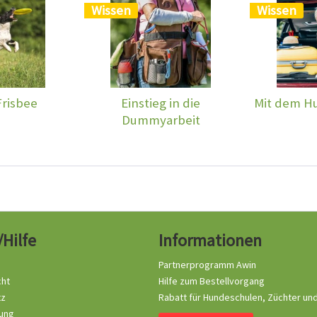
Wissen
Wissen
risbee
Einstieg in die
Mit dem Hu
Dummyarbeit
/Hilfe
Informationen
Partnerprogramm Awin
cht
Hilfe zum Bestellvorgang
tz
Rabatt für Hundeschulen, Züchter un
ung