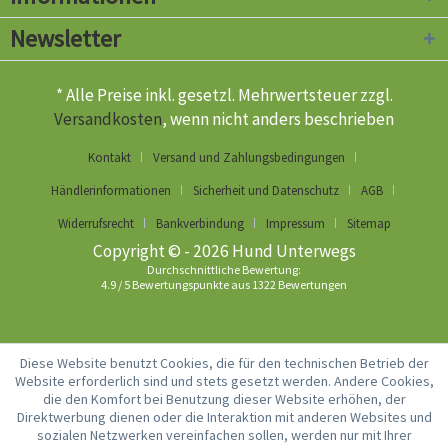
Newsletter
* Alle Preise inkl. gesetzl. Mehrwertsteuer zzgl.
Versandkosten
, wenn nicht anders beschrieben
Kontakt
Versand und Zahlungsbedingungen
Händlerinformationen
Sicherheit und Datenschutz
AGB
Widerrufsrecht
Bankverbindung
Impressum
Sitemap
Copyright © - 2026 Hund Unterwegs
Durchschnittliche Bewertung:
4.9
/
5
Bewertungspunkte aus
1322
Bewertungen
Diese Website benutzt Cookies, die für den technischen Betrieb der
Website erforderlich sind und stets gesetzt werden. Andere Cookies,
die den Komfort bei Benutzung dieser Website erhöhen, der
Direktwerbung dienen oder die Interaktion mit anderen Websites und
sozialen Netzwerken vereinfachen sollen, werden nur mit Ihrer