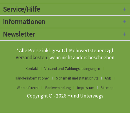
Service/Hilfe
Informationen
Newsletter
* Alle Preise inkl. gesetzl. Mehrwertsteuer zzgl.
Versandkosten
, wenn nicht anders beschrieben
Kontakt
Versand und Zahlungsbedingungen
Händlerinformationen
Sicherheit und Datenschutz
AGB
Widerrufsrecht
Bankverbindung
Impressum
Sitemap
Copyright © - 2026 Hund Unterwegs