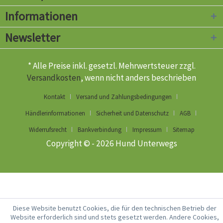
Informationen
Newsletter
* Alle Preise inkl. gesetzl. Mehrwertsteuer zzgl.
Versandkosten
, wenn nicht anders beschrieben
Kontakt
Versand und Zahlungsbedingungen
Händlerinformationen
Sicherheit und Datenschutz
AGB
Widerrufsrecht
Bankverbindung
Impressum
Sitemap
Copyright © - 2026 Hund Unterwegs
Diese Website benutzt Cookies, die für den technischen Betrieb der
Website erforderlich sind und stets gesetzt werden. Andere Cookies,